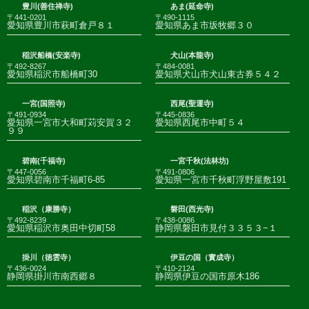
豊川(善住禅寺)
あま(延命寺)
〒441-0201
〒490-1115
愛知県豊川市萩町倉戸８１
愛知県あま市坂牧郷３０
稲沢船橋(安楽寺)
犬山(本龍寺)
〒492-8267
〒484-0081
愛知県稲沢市船橋町30
愛知県犬山市犬山東古券５４２
一宮(国照寺)
西尾(聖運寺)
〒491-0934
〒445-0836
愛知県一宮市大和町苅安賀３２
愛知県西尾市中町５４
９９
碧南(千福寺)
一宮千秋(法林坊)
〒447-0056
〒491-0806
愛知県碧南市千福町6-85
愛知県一宮市千秋町浮野屋敷191
稲沢（康勝寺）
磐田(西光寺)
〒492-8239
〒438-0086
愛知県稲沢市奥田中切町58
静岡県磐田市見付３３５３−１
掛川（徳雲寺）
伊豆の国（實成寺）
〒436-0024
〒410-2124
静岡県掛川市南西郷８
静岡県伊豆の国市原木186