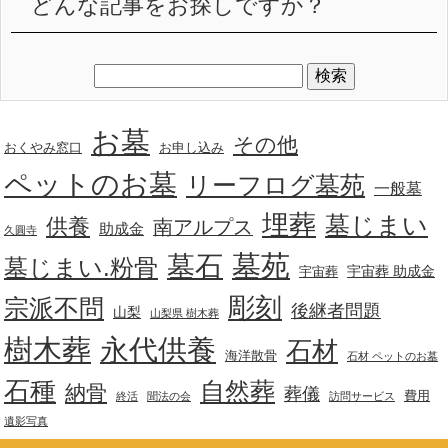
どんな記事をお探しですか？
お墓
その他
おくやみ窓口
お申し込み
ペットのお墓
リーフログ墓苑
一般墓
埋葬
墓じまい
供養
南アルプス
助成金
久圓寺
墓苑
墓石
墓じまい.粉骨
宇宙葬 助成金
宇宙葬
彫刻
宗派不問
後継者問題
山梨
山梨県 樹木葬
樹木葬
永代供養
石材
海洋散骨
石材 ペットのお墓
石種
自然葬
納骨
葬儀
費用
終活
聞法の会
訪問サービス
遺影写真