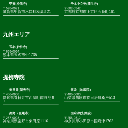
甲賀(松元寺)
千本中立売(國生寺)
〒528-0071
〒602-8342
滋賀県甲賀市水口町秋葉3-21
京都府京都市上京区五番町161
九州エリア
玉名(妙性寺)
〒865-0064
熊本県玉名市中1735
提携寺院
春日井(新光寺)
笛吹（地蔵院）
〒486-0908
〒406-0003
愛知県春日井市西屋町南野池５
山梨県笛吹市春日居町桑戸513
１
秦野（金剛寺）
国府津(安樂院)
〒257-0028
〒256-0812
神奈川県秦野市東田原1116
神奈川県小田原市国府津1762