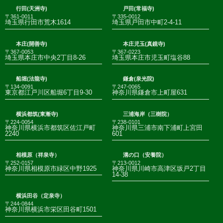
行田(天洲寺)
戸田(常福寺)
〒361-0011
〒335-0012
埼玉県行田市荒木1614
埼玉県戸田市中町2-4-11
本庄(開善寺)
本庄児玉(真鏡寺)
〒367-0053
〒367-0223
埼玉県本庄市中央2丁目8-26
埼玉県本庄市児玉町塩谷88
船堀(法龍寺)
鎌倉(泉光院)
〒134-0091
〒247-0065
東京都江戸川区船堀6丁目9-30
神奈川県鎌倉市上町屋631
横浜都筑(東漸寺)
三浦海岸（三樹院）
〒224-0054
〒238-0101
神奈川県横浜市都筑区佐江戸町
神奈川県三浦市南下浦町上宮田
2240
601
相模原（祥泉寺）
溝の口（安養院）
〒252-0157
〒213-0012
神奈川県相模原市緑区中野1925
神奈川県川崎市高津区坂戸2丁目
14-38
横浜田谷（定泉寺）
〒244-0844
神奈川県横浜市栄区田谷町1501