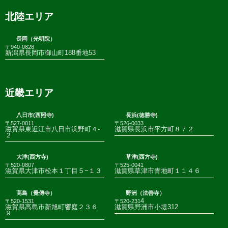
北陸エリア
長岡（光明院）
〒940-0828
新潟県長岡市御山町188番地53
近畿エリア
八日市(西照寺)
長浜(徳勝寺)
〒527-0011
〒526-0033
滋賀県東近江市八日市浜野町４-
滋賀県長浜市平方町８７２
２
大津(西方寺)
草津(西方寺)
〒520-0807
〒525-0041
滋賀県大津市松本１丁目５−１３
滋賀県草津市青地町１１４６
高島（覺傳寺）
野洲（法善寺）
4
〒520-1531
〒520-231
滋賀県高島市新旭町饗庭２３６
滋賀県野洲市小堤312
９