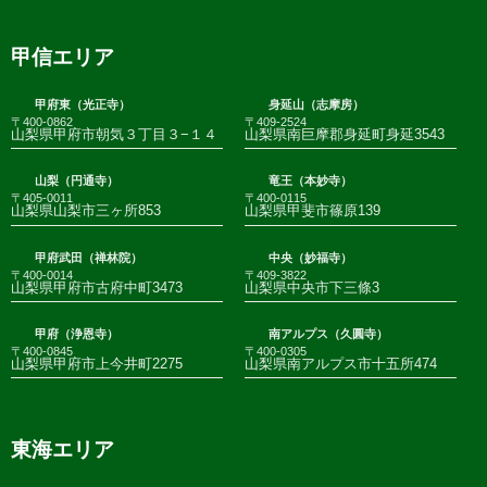
甲信エリア
甲府東（光正寺）
身延山（志摩房）
〒400-0862
〒409-2524
山梨県甲府市朝気３丁目３−１４
山梨県南巨摩郡身延町身延3543
山梨（円通寺）
竜王（本妙寺）
〒405-0011
〒400-0115
山梨県山梨市三ヶ所853
山梨県甲斐市篠原139
甲府武田（禅林院）
中央（妙福寺）
〒400-0014
〒409-3822
山梨県甲府市古府中町3473
山梨県中央市下三條3
甲府（浄恩寺）
南アルプス（久圓寺）
〒400-0845
〒400-0305
山梨県甲府市上今井町2275
山梨県南アルプス市十五所474
東海エリア