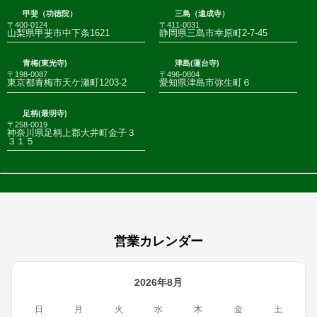
甲斐（功徳院）
三島（遠成寺）
〒400-0124
〒411-0031
山梨県甲斐市中下条1621
静岡県三島市幸原町2-7-45
青梅(東光寺)
津島(蓮台寺)
〒198-0087
〒496-0804
東京都青梅市天ケ瀬町1203-2
愛知県津島市弥生町６
足柄(最明寺)
〒258-0019
神奈川県足柄上郡大井町金子３
３１５
営業カレンダー
2026年8月
日
月
火
水
木
金
土