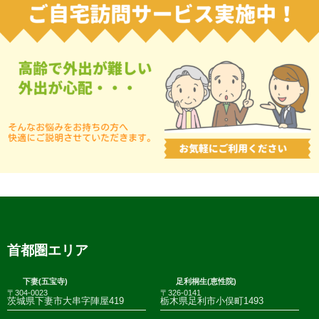
首都圏エリア
下妻(五宝寺)
足利桐生(恵性院)
〒304-0023
〒326-0141
茨城県下妻市大串字陣屋419
栃木県足利市小俣町1493