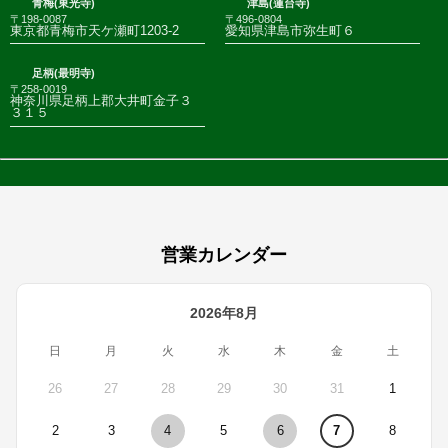
青梅(東光寺)
津島(蓮台寺)
〒198-0087
〒496-0804
東京都青梅市天ケ瀬町1203-2
愛知県津島市弥生町６
足柄(最明寺)
〒258-0019
神奈川県足柄上郡大井町金子３
３１５
営業カレンダー
2026年8月
日
月
火
水
木
金
土
26
27
28
29
30
31
1
2
3
4
5
6
7
8