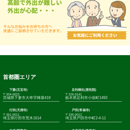
首都圏エリア
下妻(五宝寺)
足利桐生(恵性院)
〒304-0023
〒326-0141
茨城県下妻市大串字陣屋419
栃木県足利市小俣町1493
行田(天洲寺)
戸田(常福寺)
〒361-0011
〒335-0012
埼玉県行田市荒木1614
埼玉県戸田市中町2-4-11