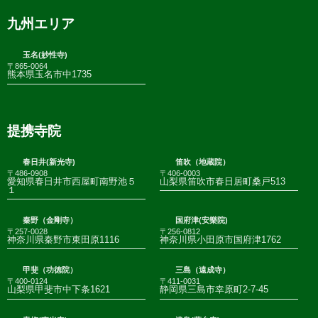
九州エリア
玉名(妙性寺)
〒865-0064
熊本県玉名市中1735
提携寺院
春日井(新光寺)
笛吹（地蔵院）
〒486-0908
〒406-0003
愛知県春日井市西屋町南野池５
山梨県笛吹市春日居町桑戸513
１
秦野（金剛寺）
国府津(安樂院)
〒257-0028
〒256-0812
神奈川県秦野市東田原1116
神奈川県小田原市国府津1762
甲斐（功徳院）
三島（遠成寺）
〒400-0124
〒411-0031
山梨県甲斐市中下条1621
静岡県三島市幸原町2-7-45