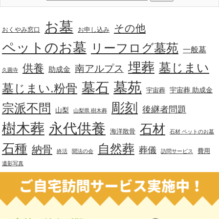
お墓
その他
おくやみ窓口
お申し込み
ペットのお墓
リーフログ墓苑
一般墓
埋葬
墓じまい
供養
南アルプス
助成金
久圓寺
墓苑
墓石
墓じまい.粉骨
宇宙葬 助成金
宇宙葬
彫刻
宗派不問
後継者問題
山梨
山梨県 樹木葬
樹木葬
永代供養
石材
海洋散骨
石材 ペットのお墓
石種
自然葬
納骨
葬儀
費用
終活
聞法の会
訪問サービス
遺影写真