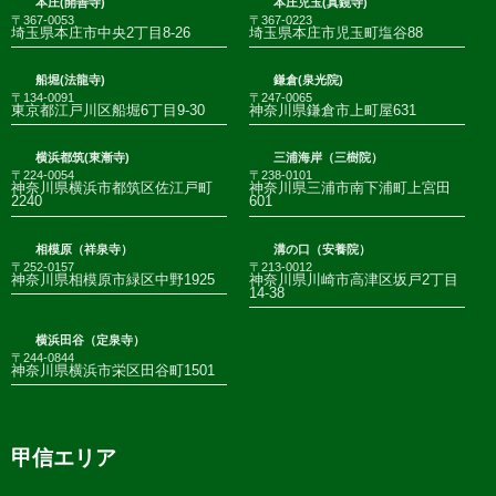
本庄(開善寺)
本庄児玉(真鏡寺)
〒367-0053
〒367-0223
埼玉県本庄市中央2丁目8-26
埼玉県本庄市児玉町塩谷88
船堀(法龍寺)
鎌倉(泉光院)
〒134-0091
〒247-0065
東京都江戸川区船堀6丁目9-30
神奈川県鎌倉市上町屋631
横浜都筑(東漸寺)
三浦海岸（三樹院）
〒224-0054
〒238-0101
神奈川県横浜市都筑区佐江戸町
神奈川県三浦市南下浦町上宮田
2240
601
相模原（祥泉寺）
溝の口（安養院）
〒252-0157
〒213-0012
神奈川県相模原市緑区中野1925
神奈川県川崎市高津区坂戸2丁目
14-38
横浜田谷（定泉寺）
〒244-0844
神奈川県横浜市栄区田谷町1501
甲信エリア