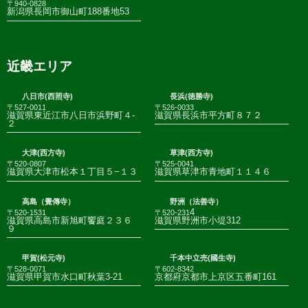
〒940-0828
新潟県長岡市御山町188番地53
近畿エリア
八日市(西照寺)
長浜(徳勝寺)
〒527-0011
〒526-0033
滋賀県東近江市八日市浜野町４-
滋賀県長浜市平方町８７２
２
大津(西方寺)
草津(西方寺)
〒520-0807
〒525-0041
滋賀県大津市松本１丁目５−１３
滋賀県草津市青地町１１４６
高島（覺傳寺）
野洲（法善寺）
4
〒520-1531
〒520-231
滋賀県高島市新旭町饗庭２３６
滋賀県野洲市小堤312
９
甲賀(松元寺)
千本中立売(國生寺)
〒528-0071
〒602-8342
滋賀県甲賀市水口町秋葉3-21
京都府京都市上京区五番町161