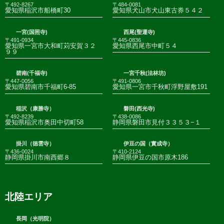
〒492-8267
〒484-0081
愛知県稲沢市船橋町30
愛知県犬山市犬山東古券５４２
一宮(国照寺)
西尾(聖運寺)
〒491-0934
〒445-0836
愛知県一宮市大和町苅安賀３２
愛知県西尾市中町５４
９９
碧南(千福寺)
一宮千秋(法林坊)
〒447-0056
〒491-0806
愛知県碧南市千福町6-85
愛知県一宮市千秋町浮野屋敷191
稲沢（康勝寺）
磐田(西光寺)
〒492-8239
〒438-0086
愛知県稲沢市奥田中切町58
静岡県磐田市見付３３５３−１
掛川（徳雲寺）
伊豆の国（實成寺）
〒436-0024
〒410-2124
静岡県掛川市南西郷８
静岡県伊豆の国市原木186
北陸エリア
長岡（光明院）