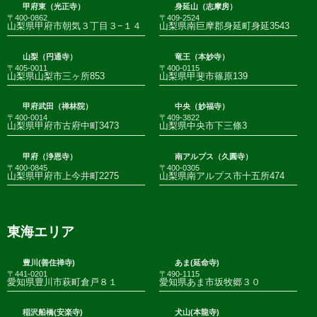
甲府東（光正寺）
身延山（志摩房）
〒400-0862
〒409-2524
山梨県甲府市朝気３丁目３−１４
山梨県南巨摩郡身延町身延3543
山梨（円通寺）
竜王（本妙寺）
〒405-0011
〒400-0115
山梨県山梨市三ヶ所853
山梨県甲斐市篠原139
甲府武田（禅林院）
中央（妙福寺）
〒400-0014
〒409-3822
山梨県甲府市古府中町3473
山梨県中央市下三條3
甲府（浄恩寺）
南アルプス（久圓寺）
〒400-0845
〒400-0305
山梨県甲府市上今井町2275
山梨県南アルプス市十五所474
東海エリア
豊川(善住禅寺)
あま(延命寺)
〒441-0201
〒490-1115
愛知県豊川市萩町倉戸８１
愛知県あま市坂牧郷３０
稲沢船橋(安楽寺)
犬山(本龍寺)