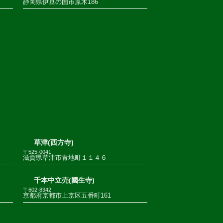
静岡県伊豆の国市原木186
草津(西方寺)
〒525-0041
滋賀県草津市青地町１１４６
千本中立売(國生寺)
〒602-8342
京都府京都市上京区五番町161