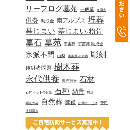
リーフログ墓苑
一般墓
久圓寺
埋葬
供養
南アルプス
助成金
墓じまい
墓じまい.粉骨
墓苑
墓石
宇宙葬 助成金
宇宙葬
彫刻
宗派不問
山梨
山梨県 樹木葬
樹木葬
後継者問題
永代供養
石材
海洋散骨
石種
納骨
石材 ペットのお墓
終活
自然葬
葬儀
費用
聞法の会
訪問サービス
遺影写真