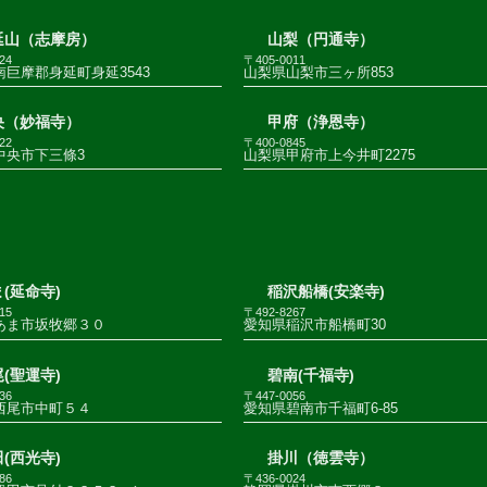
延山（志摩房）
山梨（円通寺）
24
〒405-0011
巨摩郡身延町身延3543
山梨県山梨市三ヶ所853
央（妙福寺）
甲府（浄恩寺）
22
〒400-0845
中央市下三條3
山梨県甲府市上今井町2275
(延命寺)
稲沢船橋(安楽寺)
15
〒492-8267
あま市坂牧郷３０
愛知県稲沢市船橋町30
(聖運寺)
碧南(千福寺)
36
〒447-0056
西尾市中町５４
愛知県碧南市千福町6-85
(西光寺)
掛川（徳雲寺）
86
〒436-0024