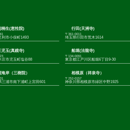
桐生(恵性院)
行田(天洲寺)
41
〒361-0011
利市小俣町1493
埼玉県行田市荒木1614
児玉(真鏡寺)
船堀(法龍寺)
23
〒134-0091
本庄市児玉町塩谷88
東京都江戸川区船堀6丁目9-30
浦海岸（三樹院）
相模原（祥泉寺）
01
〒252-0157
県三浦市南下浦町上宮田601
神奈川県相模原市緑区中野1925