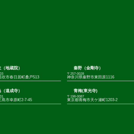
吹（地蔵院）
秦野（金剛寺）
03
〒257-0028
笛吹市春日居町桑戸513
神奈川県秦野市東田原1116
島（遠成寺）
青梅(東光寺)
31
〒198-0087
島市幸原町2-7-45
東京都青梅市天ケ瀬町1203-2