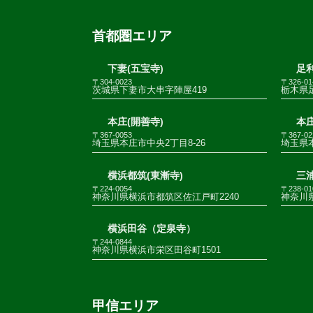
首都圏エリア
下妻(五宝寺)
足利
〒304-0023
〒326-01
茨城県下妻市大串字陣屋419
栃木県足
本庄(開善寺)
本庄
〒367-0053
〒367-02
埼玉県本庄市中央2丁目8-26
埼玉県
横浜都筑(東漸寺)
三
〒224-0054
〒238-01
神奈川県横浜市都筑区佐江戸町2240
神奈川
横浜田谷（定泉寺）
〒244-0844
神奈川県横浜市栄区田谷町1501
甲信エリア