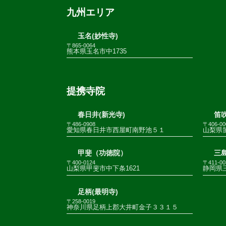
九州エリア
玉名(妙性寺)
〒865-0064
熊本県玉名市中1735
提携寺院
春日井(新光寺)
笛
〒486-0908
〒406-00
愛知県春日井市西屋町南野池５１
山梨県
甲斐（功徳院）
三
〒400-0124
〒411-00
山梨県甲斐市中下条1621
静岡県三
足柄(最明寺)
〒258-0019
神奈川県足柄上郡大井町金子３３１５