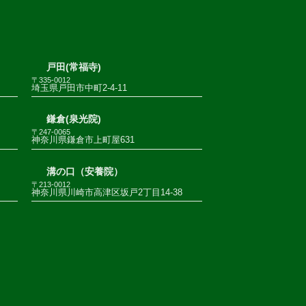
戸田(常福寺)
〒335-0012
埼玉県戸田市中町2-4-11
鎌倉(泉光院)
〒247-0065
神奈川県鎌倉市上町屋631
溝の口（安養院）
〒213-0012
神奈川県川崎市高津区坂戸2丁目14-38