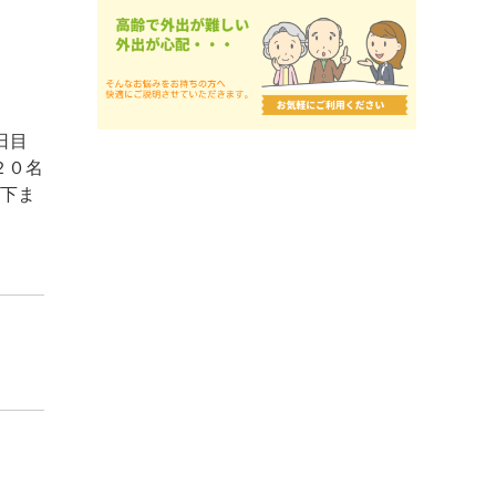
日目
２０名
以下ま