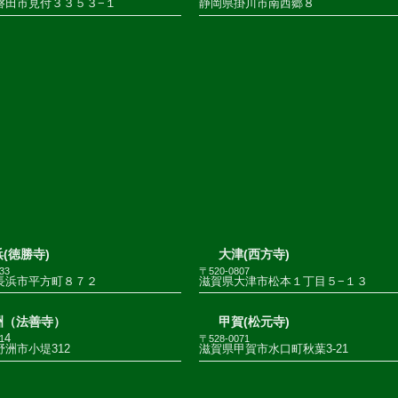
磐田市見付３３５３−１
静岡県掛川市南西郷８
(徳勝寺)
大津(西方寺)
33
〒520-0807
長浜市平方町８７２
滋賀県大津市松本１丁目５−１３
洲（法善寺）
甲賀(松元寺)
4
1
〒528-0071
洲市小堤312
滋賀県甲賀市水口町秋葉3-21