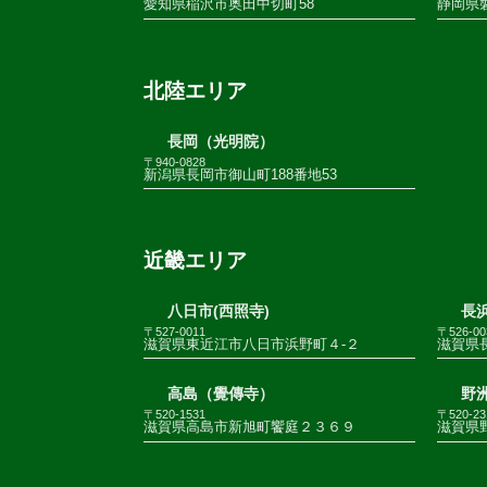
愛知県稲沢市奥田中切町58
静岡県
北陸エリア
長岡（光明院）
〒940-0828
新潟県長岡市御山町188番地53
近畿エリア
八日市(西照寺)
長浜
〒527-0011
〒526-00
滋賀県東近江市八日市浜野町４-２
滋賀県
高島（覺傳寺）
野
〒520-1531
〒520-23
滋賀県高島市新旭町饗庭２３６９
滋賀県野