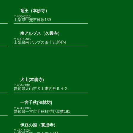
竜王（本妙寺）
〒400-0115
山梨県甲斐市篠原139
南アルプス（久圓寺）
〒400-0305
山梨県南アルプス市十五所474
犬山(本龍寺)
〒484-0081
愛知県犬山市犬山東古券５４２
一宮千秋(法林坊)
〒491-0806
愛知県一宮市千秋町浮野屋敷191
伊豆の国（實成寺）
〒410-2124