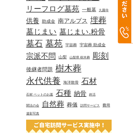
リーフログ墓苑
一般墓
久圓寺
埋葬
供養
南アルプス
助成金
墓じまい
墓じまい.粉骨
墓苑
墓石
宇宙葬 助成金
宇宙葬
彫刻
宗派不問
山梨
山梨県 樹木葬
樹木葬
後継者問題
永代供養
石材
海洋散骨
石種
納骨
石材 ペットのお墓
終活
自然葬
葬儀
費用
聞法の会
訪問サービス
遺影写真