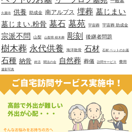
一般墓
埋葬
墓じまい
供養
南アルプス
助成金
久圓寺
墓苑
墓石
墓じまい.粉骨
宇宙葬 助成金
宇宙葬
彫刻
宗派不問
後継者問題
山梨
山梨県 樹木葬
樹木葬
永代供養
石材
海洋散骨
石材 ペットのお墓
石種
自然葬
納骨
葬儀
費用
終活
聞法の会
訪問サービス
遺影写真