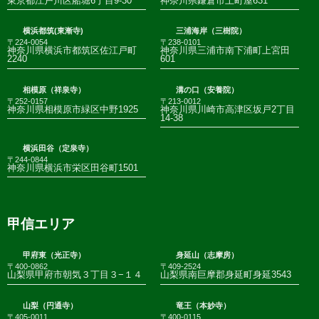
東京都江戸川区船堀6丁目9-30
神奈川県鎌倉市上町屋631
横浜都筑(東漸寺)
三浦海岸（三樹院）
〒224-0054
〒238-0101
神奈川県横浜市都筑区佐江戸町
神奈川県三浦市南下浦町上宮田
2240
601
相模原（祥泉寺）
溝の口（安養院）
〒252-0157
〒213-0012
神奈川県相模原市緑区中野1925
神奈川県川崎市高津区坂戸2丁目
14-38
横浜田谷（定泉寺）
〒244-0844
神奈川県横浜市栄区田谷町1501
甲信エリア
甲府東（光正寺）
身延山（志摩房）
〒400-0862
〒409-2524
山梨県甲府市朝気３丁目３−１４
山梨県南巨摩郡身延町身延3543
山梨（円通寺）
竜王（本妙寺）
〒405-0011
〒400-0115