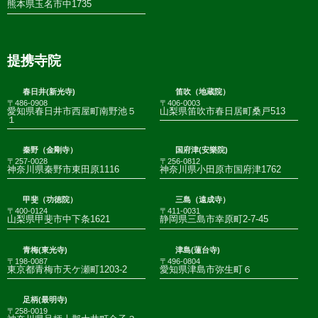
熊本県玉名市中1735
提携寺院
春日井(新光寺)
笛吹（地蔵院）
〒486-0908
〒406-0003
愛知県春日井市西屋町南野池５
山梨県笛吹市春日居町桑戸513
１
秦野（金剛寺）
国府津(安樂院)
〒257-0028
〒256-0812
神奈川県秦野市東田原1116
神奈川県小田原市国府津1762
甲斐（功徳院）
三島（遠成寺）
〒400-0124
〒411-0031
山梨県甲斐市中下条1621
静岡県三島市幸原町2-7-45
青梅(東光寺)
津島(蓮台寺)
〒198-0087
〒496-0804
東京都青梅市天ケ瀬町1203-2
愛知県津島市弥生町６
足柄(最明寺)
〒258-0019