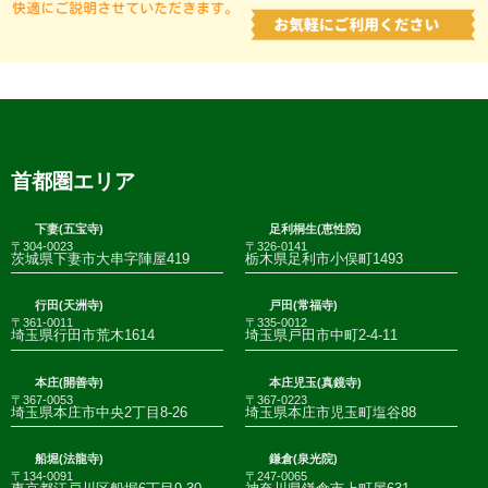
首都圏エリア
下妻(五宝寺)
足利桐生(恵性院)
〒304-0023
〒326-0141
茨城県下妻市大串字陣屋419
栃木県足利市小俣町1493
行田(天洲寺)
戸田(常福寺)
〒361-0011
〒335-0012
埼玉県行田市荒木1614
埼玉県戸田市中町2-4-11
本庄(開善寺)
本庄児玉(真鏡寺)
〒367-0053
〒367-0223
埼玉県本庄市中央2丁目8-26
埼玉県本庄市児玉町塩谷88
船堀(法龍寺)
鎌倉(泉光院)
〒134-0091
〒247-0065