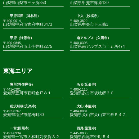
山梨県山梨市三ヶ所853
山梨県甲斐市篠原139
甲府武田（禅林院）
中央（妙福寺）
〒400-0014
〒409-3822
山梨県甲府市古府中町3473
山梨県中央市下三條3
甲府（浄恩寺）
南アルプス（久圓寺）
〒400-0845
〒400-0305
山梨県甲府市上今井町2275
山梨県南アルプス市十五所474
東海エリア
豊川(善住禅寺)
あま(延命寺)
〒441-0201
〒490-1115
愛知県豊川市萩町倉戸８１
愛知県あま市坂牧郷３０
稲沢船橋(安楽寺)
犬山(本龍寺)
〒492-8267
〒484-0081
愛知県稲沢市船橋町30
愛知県犬山市犬山東古券５４２
一宮(国照寺)
西尾(聖運寺)
〒491-0934
〒445-0836
愛知県一宮市大和町苅安賀３２
愛知県西尾市中町５４