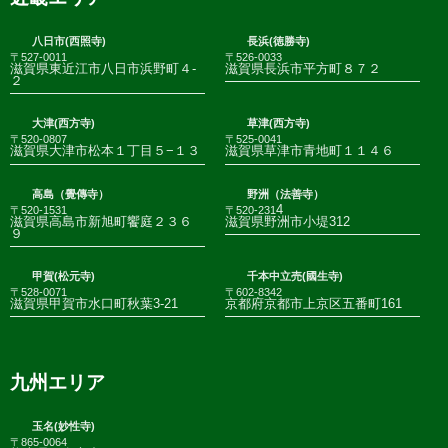
八日市(西照寺)
長浜(徳勝寺)
〒527-0011
〒526-0033
滋賀県東近江市八日市浜野町４-
滋賀県長浜市平方町８７２
２
大津(西方寺)
草津(西方寺)
〒520-0807
〒525-0041
滋賀県大津市松本１丁目５−１３
滋賀県草津市青地町１１４６
高島（覺傳寺）
野洲（法善寺）
4
〒520-1531
〒520-231
滋賀県高島市新旭町饗庭２３６
滋賀県野洲市小堤312
９
甲賀(松元寺)
千本中立売(國生寺)
〒528-0071
〒602-8342
滋賀県甲賀市水口町秋葉3-21
京都府京都市上京区五番町161
九州エリア
玉名(妙性寺)
〒865-0064