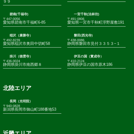
９９
碧南(千福寺)
一宮千秋(法林坊)
〒447-0056
〒491-0806
愛知県碧南市千福町6-85
愛知県一宮市千秋町浮野屋敷191
稲沢（康勝寺）
磐田(西光寺)
〒492-8239
〒438-0086
愛知県稲沢市奥田中切町58
静岡県磐田市見付３３５３−１
掛川（徳雲寺）
伊豆の国（實成寺）
〒436-0024
〒410-2124
静岡県掛川市南西郷８
静岡県伊豆の国市原木186
北陸エリア
長岡（光明院）
〒940-0828
新潟県長岡市御山町188番地53
近畿エリア