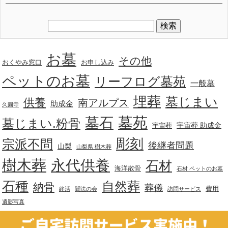
お墓
その他
おくやみ窓口
お申し込み
ペットのお墓
リーフログ墓苑
一般墓
埋葬
墓じまい
供養
南アルプス
助成金
久圓寺
墓苑
墓石
墓じまい.粉骨
宇宙葬 助成金
宇宙葬
彫刻
宗派不問
後継者問題
山梨
山梨県 樹木葬
樹木葬
永代供養
石材
海洋散骨
石材 ペットのお墓
石種
自然葬
納骨
葬儀
費用
終活
聞法の会
訪問サービス
遺影写真