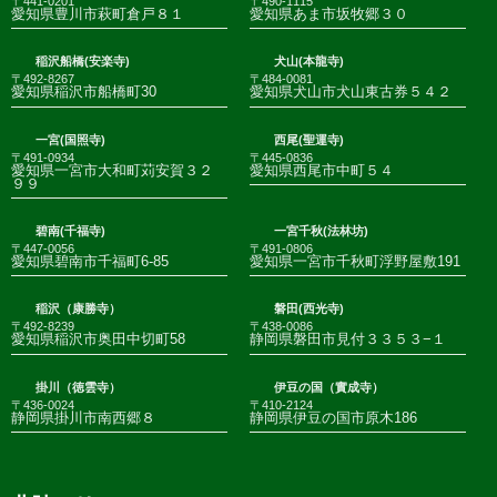
〒441-0201
〒490-1115
愛知県豊川市萩町倉戸８１
愛知県あま市坂牧郷３０
稲沢船橋(安楽寺)
犬山(本龍寺)
〒492-8267
〒484-0081
愛知県稲沢市船橋町30
愛知県犬山市犬山東古券５４２
一宮(国照寺)
西尾(聖運寺)
〒491-0934
〒445-0836
愛知県一宮市大和町苅安賀３２
愛知県西尾市中町５４
９９
碧南(千福寺)
一宮千秋(法林坊)
〒447-0056
〒491-0806
愛知県碧南市千福町6-85
愛知県一宮市千秋町浮野屋敷191
稲沢（康勝寺）
磐田(西光寺)
〒492-8239
〒438-0086
愛知県稲沢市奥田中切町58
静岡県磐田市見付３３５３−１
掛川（徳雲寺）
伊豆の国（實成寺）
〒436-0024
〒410-2124
静岡県掛川市南西郷８
静岡県伊豆の国市原木186