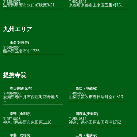
〒528-0071
〒602-8342
滋賀県甲賀市水口町秋葉3-21
京都府京都市上京区五番町161
九州エリア
玉名(妙性寺)
〒865-0064
熊本県玉名市中1735
提携寺院
春日井(新光寺)
笛吹（地蔵院）
〒486-0908
〒406-0003
愛知県春日井市西屋町南野池５
山梨県笛吹市春日居町桑戸513
１
秦野（金剛寺）
国府津(安樂院)
〒257-0028
〒256-0812
神奈川県秦野市東田原1116
神奈川県小田原市国府津1762
甲斐（功徳院）
三島（遠成寺）