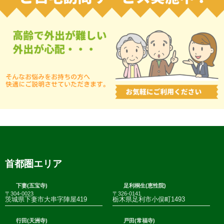
首都圏エリア
下妻(五宝寺)
足利桐生(恵性院)
〒304-0023
〒326-0141
茨城県下妻市大串字陣屋419
栃木県足利市小俣町1493
行田(天洲寺)
戸田(常福寺)