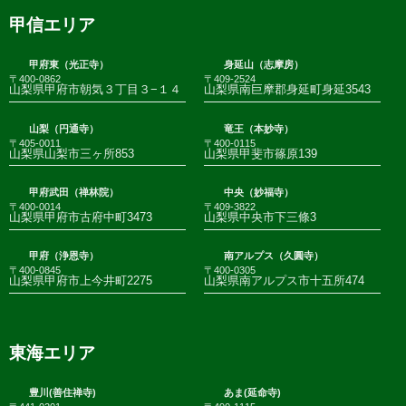
甲信エリア
甲府東（光正寺）
身延山（志摩房）
〒400-0862
〒409-2524
山梨県甲府市朝気３丁目３−１４
山梨県南巨摩郡身延町身延3543
山梨（円通寺）
竜王（本妙寺）
〒405-0011
〒400-0115
山梨県山梨市三ヶ所853
山梨県甲斐市篠原139
甲府武田（禅林院）
中央（妙福寺）
〒400-0014
〒409-3822
山梨県甲府市古府中町3473
山梨県中央市下三條3
甲府（浄恩寺）
南アルプス（久圓寺）
〒400-0845
〒400-0305
山梨県甲府市上今井町2275
山梨県南アルプス市十五所474
東海エリア
豊川(善住禅寺)
あま(延命寺)