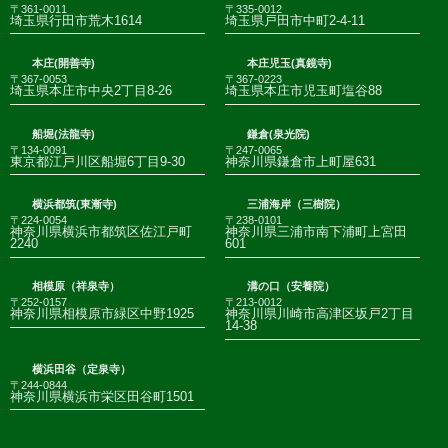
〒361-0011
〒335-0012
埼玉県行田市荒木1614
埼玉県戸田市中町2-4-11
本庄(開善寺)
本庄児玉(真鏡寺)
〒367-0053
〒367-0223
埼玉県本庄市中央2丁目8-26
埼玉県本庄市児玉町塩谷88
船堀(法龍寺)
鎌倉(泉光院)
〒134-0091
〒247-0065
東京都江戸川区船堀6丁目9-30
神奈川県鎌倉市上町屋631
横浜都筑(東漸寺)
三浦海岸（三樹院）
〒224-0054
〒238-0101
神奈川県横浜市都筑区佐江戸町
神奈川県三浦市南下浦町上宮田
2240
601
相模原（祥泉寺）
溝の口（安養院）
〒252-0157
〒213-0012
神奈川県相模原市緑区中野1925
神奈川県川崎市高津区坂戸2丁目
14-38
横浜田谷（定泉寺）
〒244-0844
神奈川県横浜市栄区田谷町1501