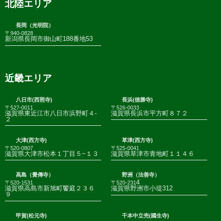
北陸エリア
長岡（光明院）
〒940-0828
新潟県長岡市御山町188番地53
近畿エリア
八日市(西照寺)
長浜(徳勝寺)
〒527-0011
〒526-0033
滋賀県東近江市八日市浜野町４-
滋賀県長浜市平方町８７２
２
大津(西方寺)
草津(西方寺)
〒520-0807
〒525-0041
滋賀県大津市松本１丁目５−１３
滋賀県草津市青地町１１４６
高島（覺傳寺）
野洲（法善寺）
4
〒520-1531
〒520-231
滋賀県高島市新旭町饗庭２３６
滋賀県野洲市小堤312
９
甲賀(松元寺)
千本中立売(國生寺)