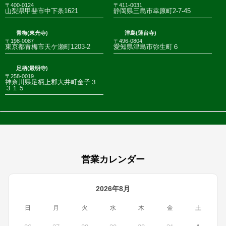
〒400-0124
〒411-0031
山梨県甲斐市中下条1621
静岡県三島市幸原町2-7-45
青梅(東光寺)
津島(蓮台寺)
〒198-0087
〒496-0804
東京都青梅市天ケ瀬町1203-2
愛知県津島市弥生町６
足柄(最明寺)
〒258-0019
神奈川県足柄上郡大井町金子３
３１５
営業カレンダー
2026年8月
日
月
火
水
木
金
土