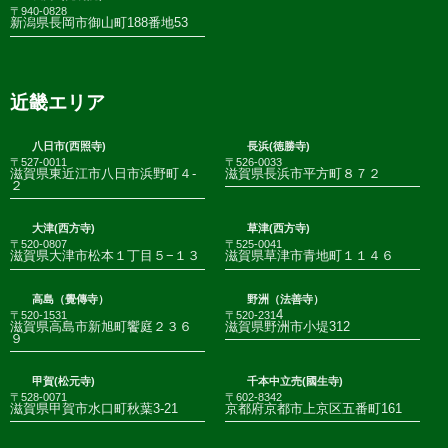
〒940-0828
新潟県長岡市御山町188番地53
近畿エリア
八日市(西照寺)
長浜(徳勝寺)
〒527-0011
〒526-0033
滋賀県東近江市八日市浜野町４-
滋賀県長浜市平方町８７２
２
大津(西方寺)
草津(西方寺)
〒520-0807
〒525-0041
滋賀県大津市松本１丁目５−１３
滋賀県草津市青地町１１４６
高島（覺傳寺）
野洲（法善寺）
4
〒520-1531
〒520-231
滋賀県高島市新旭町饗庭２３６
滋賀県野洲市小堤312
９
甲賀(松元寺)
千本中立売(國生寺)
〒528-0071
〒602-8342
滋賀県甲賀市水口町秋葉3-21
京都府京都市上京区五番町161