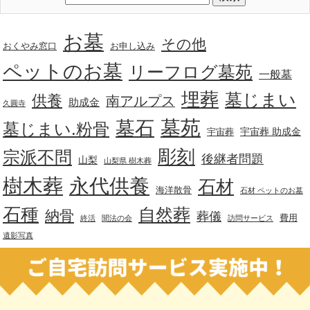
お墓
その他
おくやみ窓口
お申し込み
ペットのお墓
リーフログ墓苑
一般墓
埋葬
墓じまい
供養
南アルプス
助成金
久圓寺
墓苑
墓石
墓じまい.粉骨
宇宙葬 助成金
宇宙葬
彫刻
宗派不問
後継者問題
山梨
山梨県 樹木葬
樹木葬
永代供養
石材
海洋散骨
石材 ペットのお墓
石種
自然葬
納骨
葬儀
費用
終活
聞法の会
訪問サービス
遺影写真