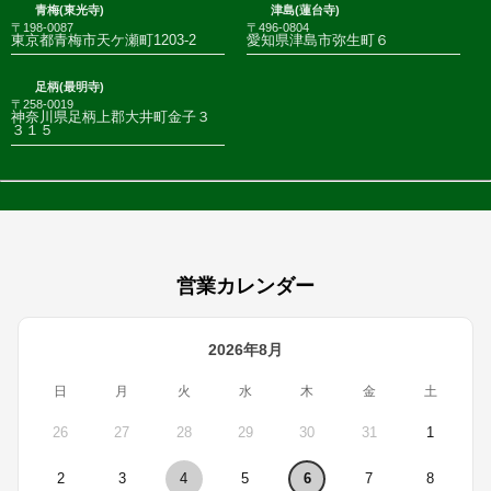
青梅(東光寺)
津島(蓮台寺)
〒198-0087
〒496-0804
東京都青梅市天ケ瀬町1203-2
愛知県津島市弥生町６
足柄(最明寺)
〒258-0019
神奈川県足柄上郡大井町金子３
３１５
営業カレンダー
2026年8月
日
月
火
水
木
金
土
26
27
28
29
30
31
1
2
3
4
5
6
7
8