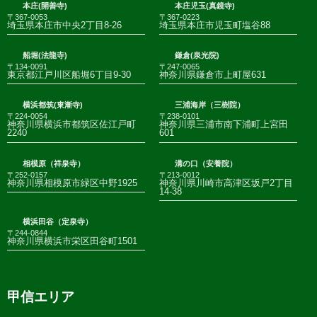
本庄(開善寺)
本庄児玉(真鏡寺)
〒367-0053
〒367-0223
埼玉県本庄市中央2丁目8-26
埼玉県本庄市児玉町塩谷88
船堀(法龍寺)
鎌倉(泉光院)
〒134-0091
〒247-0065
東京都江戸川区船堀6丁目9-30
神奈川県鎌倉市上町屋631
横浜都筑(東漸寺)
三浦海岸（三樹院）
〒224-0054
〒238-0101
神奈川県横浜市都筑区佐江戸町
神奈川県三浦市南下浦町上宮田
2240
601
相模原（祥泉寺）
溝の口（安養院）
〒252-0157
〒213-0012
神奈川県相模原市緑区中野1925
神奈川県川崎市高津区坂戸2丁目
14-38
横浜田谷（定泉寺）
〒244-0844
神奈川県横浜市栄区田谷町1501
甲信エリア