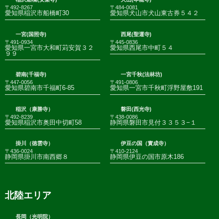
〒492-8267
〒484-0081
愛知県稲沢市船橋町30
愛知県犬山市犬山東古券５４２
一宮(国照寺)
西尾(聖運寺)
〒491-0934
〒445-0836
愛知県一宮市大和町苅安賀３２
愛知県西尾市中町５４
９９
碧南(千福寺)
一宮千秋(法林坊)
〒447-0056
〒491-0806
愛知県碧南市千福町6-85
愛知県一宮市千秋町浮野屋敷191
稲沢（康勝寺）
磐田(西光寺)
〒492-8239
〒438-0086
愛知県稲沢市奥田中切町58
静岡県磐田市見付３３５３−１
掛川（徳雲寺）
伊豆の国（實成寺）
〒436-0024
〒410-2124
静岡県掛川市南西郷８
静岡県伊豆の国市原木186
北陸エリア
長岡（光明院）