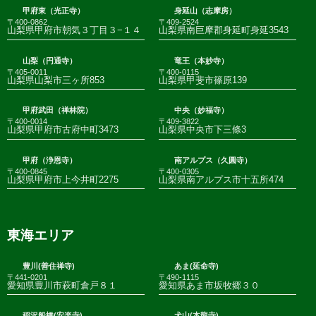
甲府東（光正寺）
身延山（志摩房）
〒400-0862
〒409-2524
山梨県甲府市朝気３丁目３−１４
山梨県南巨摩郡身延町身延3543
山梨（円通寺）
竜王（本妙寺）
〒405-0011
〒400-0115
山梨県山梨市三ヶ所853
山梨県甲斐市篠原139
甲府武田（禅林院）
中央（妙福寺）
〒400-0014
〒409-3822
山梨県甲府市古府中町3473
山梨県中央市下三條3
甲府（浄恩寺）
南アルプス（久圓寺）
〒400-0845
〒400-0305
山梨県甲府市上今井町2275
山梨県南アルプス市十五所474
東海エリア
豊川(善住禅寺)
あま(延命寺)
〒441-0201
〒490-1115
愛知県豊川市萩町倉戸８１
愛知県あま市坂牧郷３０
稲沢船橋(安楽寺)
犬山(本龍寺)