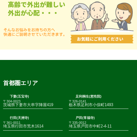
首都圏エリア
下妻(五宝寺)
足利桐生(恵性院)
〒304-0023
〒326-0141
茨城県下妻市大串字陣屋419
栃木県足利市小俣町1493
行田(天洲寺)
戸田(常福寺)
〒361-0011
〒335-0012
埼玉県行田市荒木1614
埼玉県戸田市中町2-4-11