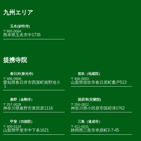
九州エリア
玉名(妙性寺)
〒865-0064
熊本県玉名市中1735
提携寺院
春日井(新光寺)
笛吹（地蔵院）
〒486-0908
〒406-0003
愛知県春日井市西屋町南野池５
山梨県笛吹市春日居町桑戸513
１
秦野（金剛寺）
国府津(安樂院)
〒257-0028
〒256-0812
神奈川県秦野市東田原1116
神奈川県小田原市国府津1762
甲斐（功徳院）
三島（遠成寺）
〒400-0124
〒411-0031
山梨県甲斐市中下条1621
静岡県三島市幸原町2-7-45