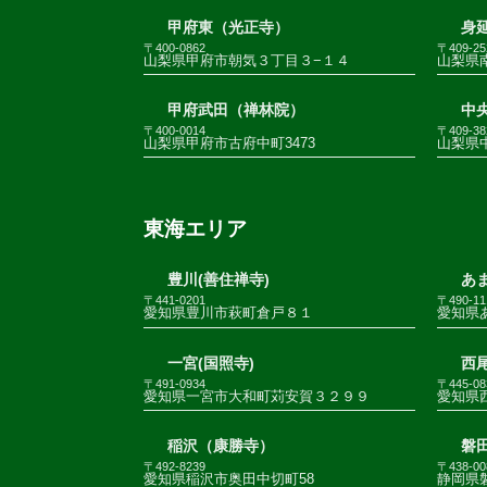
甲府東（光正寺）
身
〒400-0862
〒409-25
山梨県甲府市朝気３丁目３−１４
山梨県南
甲府武田（禅林院）
中
〒400-0014
〒409-38
山梨県甲府市古府中町3473
山梨県
東海エリア
豊川(善住禅寺)
あま
〒441-0201
〒490-11
愛知県豊川市萩町倉戸８１
愛知県
一宮(国照寺)
西尾
〒491-0934
〒445-08
愛知県一宮市大和町苅安賀３２９９
愛知県
稲沢（康勝寺）
磐田
〒492-8239
〒438-00
愛知県稲沢市奥田中切町58
静岡県