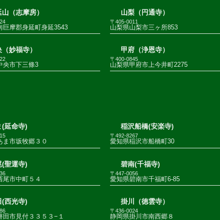
延山（志摩房）
山梨（円通寺）
24
〒405-0011
巨摩郡身延町身延3543
山梨県山梨市三ヶ所853
央（妙福寺）
甲府（浄恩寺）
22
〒400-0845
中央市下三條3
山梨県甲府市上今井町2275
(延命寺)
稲沢船橋(安楽寺)
15
〒492-8267
あま市坂牧郷３０
愛知県稲沢市船橋町30
(聖運寺)
碧南(千福寺)
36
〒447-0056
西尾市中町５４
愛知県碧南市千福町6-85
(西光寺)
掛川（徳雲寺）
86
〒436-0024
磐田市見付３３５３−１
静岡県掛川市南西郷８