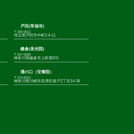
戸田(常福寺)
〒335-0012
埼玉県戸田市中町2-4-11
鎌倉(泉光院)
〒247-0065
神奈川県鎌倉市上町屋631
溝の口（安養院）
〒213-0012
神奈川県川崎市高津区坂戸2丁目14-38