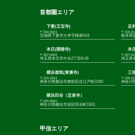
首都圏エリア
下妻(五宝寺)
足利
〒304-0023
〒326-01
茨城県下妻市大串字陣屋419
栃木県足
本庄(開善寺)
本庄
〒367-0053
〒367-02
埼玉県本庄市中央2丁目8-26
埼玉県
横浜都筑(東漸寺)
三
〒224-0054
〒238-01
神奈川県横浜市都筑区佐江戸町2240
神奈川
横浜田谷（定泉寺）
〒244-0844
神奈川県横浜市栄区田谷町1501
甲信エリア