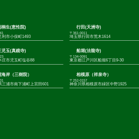
桐生(恵性院)
行田(天洲寺)
41
〒361-0011
利市小俣町1493
埼玉県行田市荒木1614
児玉(真鏡寺)
船堀(法龍寺)
23
〒134-0091
本庄市児玉町塩谷88
東京都江戸川区船堀6丁目9-30
浦海岸（三樹院）
相模原（祥泉寺）
01
〒252-0157
県三浦市南下浦町上宮田601
神奈川県相模原市緑区中野1925