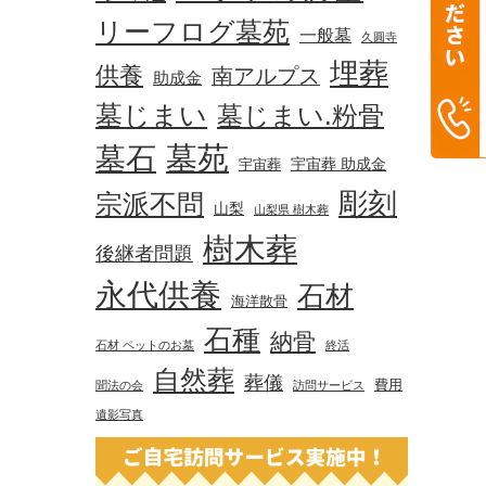
リーフログ墓苑
一般墓
久圓寺
埋葬
供養
南アルプス
助成金
墓じまい
墓じまい.粉骨
墓苑
墓石
宇宙葬 助成金
宇宙葬
彫刻
宗派不問
山梨
山梨県 樹木葬
樹木葬
後継者問題
永代供養
石材
海洋散骨
石種
納骨
石材 ペットのお墓
終活
自然葬
葬儀
費用
聞法の会
訪問サービス
遺影写真