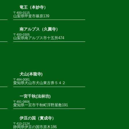
竜王（本妙寺）
〒400-0115
山梨県甲斐市篠原139
南アルプス（久圓寺）
〒400-0305
山梨県南アルプス市十五所474
犬山(本龍寺)
〒484-0081
愛知県犬山市犬山東古券５４２
一宮千秋(法林坊)
〒491-0806
愛知県一宮市千秋町浮野屋敷191
伊豆の国（實成寺）
〒410-2124
静岡県伊豆の国市原木186