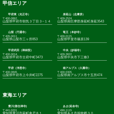
甲信エリア
甲府東（光正寺）
身延山（志摩房）
〒400-0862
〒409-2524
山梨県甲府市朝気３丁目３−１４
山梨県南巨摩郡身延町身延3543
山梨（円通寺）
竜王（本妙寺）
〒405-0011
〒400-0115
山梨県山梨市三ヶ所853
山梨県甲斐市篠原139
甲府武田（禅林院）
中央（妙福寺）
〒400-0014
〒409-3822
山梨県甲府市古府中町3473
山梨県中央市下三條3
甲府（浄恩寺）
南アルプス（久圓寺）
〒400-0845
〒400-0305
山梨県甲府市上今井町2275
山梨県南アルプス市十五所474
東海エリア
豊川(善住禅寺)
あま(延命寺)
〒441-0201
〒490-1115
愛知県豊川市萩町倉戸８１
愛知県あま市坂牧郷３０