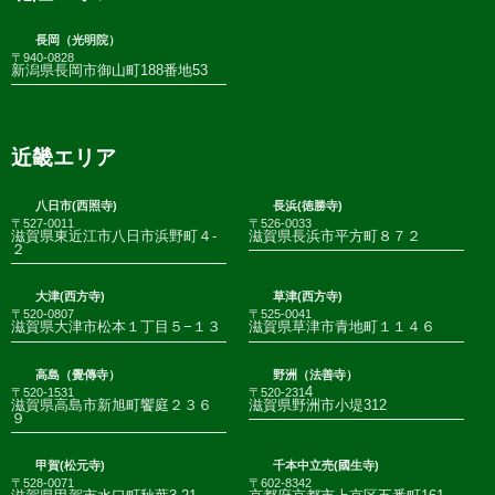
長岡（光明院）
〒940-0828
新潟県長岡市御山町188番地53
近畿エリア
八日市(西照寺)
長浜(徳勝寺)
〒527-0011
〒526-0033
滋賀県東近江市八日市浜野町４-
滋賀県長浜市平方町８７２
２
大津(西方寺)
草津(西方寺)
〒520-0807
〒525-0041
滋賀県大津市松本１丁目５−１３
滋賀県草津市青地町１１４６
高島（覺傳寺）
野洲（法善寺）
4
〒520-1531
〒520-231
滋賀県高島市新旭町饗庭２３６
滋賀県野洲市小堤312
９
甲賀(松元寺)
千本中立売(國生寺)
〒528-0071
〒602-8342