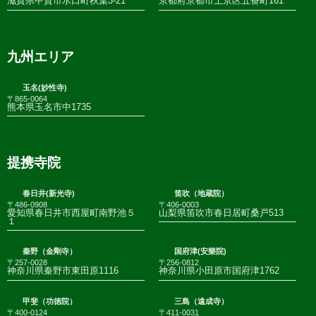
滋賀県甲賀市水口町秋葉3-21
京都府京都市上京区五番町161
九州エリア
玉名(妙性寺)
〒865-0064
熊本県玉名市中1735
提携寺院
春日井(新光寺)
笛吹（地蔵院）
〒486-0908
〒406-0003
愛知県春日井市西屋町南野池５
山梨県笛吹市春日居町桑戸513
１
秦野（金剛寺）
国府津(安樂院)
〒257-0028
〒256-0812
神奈川県秦野市東田原1116
神奈川県小田原市国府津1762
甲斐（功徳院）
三島（遠成寺）
〒400-0124
〒411-0031