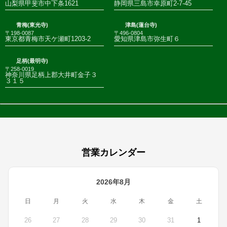
山梨県甲斐市中下条1621
静岡県三島市幸原町2-7-45
青梅(東光寺)
津島(蓮台寺)
〒198-0087
〒496-0804
東京都青梅市天ケ瀬町1203-2
愛知県津島市弥生町６
足柄(最明寺)
〒258-0019
神奈川県足柄上郡大井町金子３
３１５
営業カレンダー
2026年8月
日
月
火
水
木
金
土
26
27
28
29
30
31
1