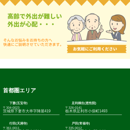
首都圏エリア
下妻(五宝寺)
足利桐生(恵性院)
〒304-0023
〒326-0141
茨城県下妻市大串字陣屋419
栃木県足利市小俣町1493
行田(天洲寺)
戸田(常福寺)
〒361-0011
〒335-0012