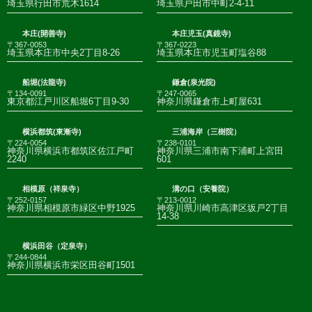
埼玉県行田市荒木1614
埼玉県戸田市中町2-4-11
本庄(開善寺)
本庄児玉(真鏡寺)
〒367-0053
〒367-0223
埼玉県本庄市中央2丁目8-26
埼玉県本庄市児玉町塩谷88
船堀(法龍寺)
鎌倉(泉光院)
〒134-0091
〒247-0065
東京都江戸川区船堀6丁目9-30
神奈川県鎌倉市上町屋631
横浜都筑(東漸寺)
三浦海岸（三樹院）
〒224-0054
〒238-0101
神奈川県横浜市都筑区佐江戸町
神奈川県三浦市南下浦町上宮田
2240
601
相模原（祥泉寺）
溝の口（安養院）
〒252-0157
〒213-0012
神奈川県相模原市緑区中野1925
神奈川県川崎市高津区坂戸2丁目
14-38
横浜田谷（定泉寺）
〒244-0844
神奈川県横浜市栄区田谷町1501