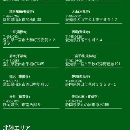
稲沢船橋(安楽寺)
犬山(本龍寺)
〒492-8267
〒484-0081
愛知県稲沢市船橋町30
愛知県犬山市犬山東古券５４２
一宮(国照寺)
西尾(聖運寺)
〒491-0934
〒445-0836
愛知県一宮市大和町苅安賀３２
愛知県西尾市中町５４
９９
碧南(千福寺)
一宮千秋(法林坊)
〒447-0056
〒491-0806
愛知県碧南市千福町6-85
愛知県一宮市千秋町浮野屋敷191
稲沢（康勝寺）
磐田(西光寺)
〒492-8239
〒438-0086
愛知県稲沢市奥田中切町58
静岡県磐田市見付３３５３−１
掛川（徳雲寺）
伊豆の国（實成寺）
〒436-0024
〒410-2124
静岡県掛川市南西郷８
静岡県伊豆の国市原木186
北陸エリア