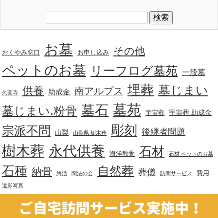
お墓
その他
おくやみ窓口
お申し込み
ペットのお墓
リーフログ墓苑
一般墓
埋葬
墓じまい
供養
南アルプス
助成金
久圓寺
墓苑
墓石
墓じまい.粉骨
宇宙葬 助成金
宇宙葬
彫刻
宗派不問
後継者問題
山梨
山梨県 樹木葬
樹木葬
永代供養
石材
海洋散骨
石材 ペットのお墓
石種
自然葬
納骨
葬儀
費用
終活
聞法の会
訪問サービス
遺影写真