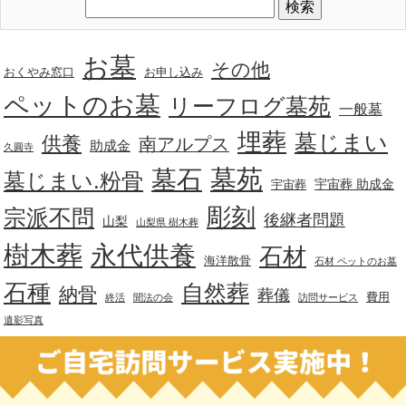
お墓
その他
おくやみ窓口
お申し込み
ペットのお墓
リーフログ墓苑
一般墓
埋葬
墓じまい
供養
南アルプス
助成金
久圓寺
墓苑
墓石
墓じまい.粉骨
宇宙葬 助成金
宇宙葬
彫刻
宗派不問
後継者問題
山梨
山梨県 樹木葬
樹木葬
永代供養
石材
海洋散骨
石材 ペットのお墓
石種
自然葬
納骨
葬儀
費用
終活
聞法の会
訪問サービス
遺影写真