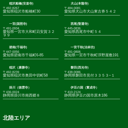
稲沢船橋(安楽寺)
犬山(本龍寺)
〒492-8267
〒484-0081
愛知県稲沢市船橋町30
愛知県犬山市犬山東古券５４２
一宮(国照寺)
西尾(聖運寺)
〒491-0934
〒445-0836
愛知県一宮市大和町苅安賀３２
愛知県西尾市中町５４
９９
碧南(千福寺)
一宮千秋(法林坊)
〒447-0056
〒491-0806
愛知県碧南市千福町6-85
愛知県一宮市千秋町浮野屋敷191
稲沢（康勝寺）
磐田(西光寺)
〒492-8239
〒438-0086
愛知県稲沢市奥田中切町58
静岡県磐田市見付３３５３−１
掛川（徳雲寺）
伊豆の国（實成寺）
〒436-0024
〒410-2124
静岡県掛川市南西郷８
静岡県伊豆の国市原木186
北陸エリア