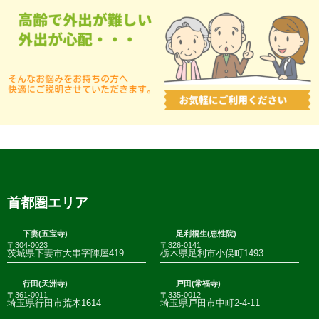
首都圏エリア
下妻(五宝寺)
足利桐生(恵性院)
〒304-0023
〒326-0141
茨城県下妻市大串字陣屋419
栃木県足利市小俣町1493
行田(天洲寺)
戸田(常福寺)
〒361-0011
〒335-0012
埼玉県行田市荒木1614
埼玉県戸田市中町2-4-11