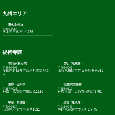
九州エリア
玉名(妙性寺)
〒865-0064
熊本県玉名市中1735
提携寺院
春日井(新光寺)
笛吹（地蔵院）
〒486-0908
〒406-0003
愛知県春日井市西屋町南野池５
山梨県笛吹市春日居町桑戸513
１
秦野（金剛寺）
国府津(安樂院)
〒257-0028
〒256-0812
神奈川県秦野市東田原1116
神奈川県小田原市国府津1762
甲斐（功徳院）
三島（遠成寺）
〒400-0124
〒411-0031
山梨県甲斐市中下条1621
静岡県三島市幸原町2-7-45