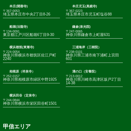
本庄(開善寺)
本庄児玉(真鏡寺)
〒367-0053
〒367-0223
埼玉県本庄市中央2丁目8-26
埼玉県本庄市児玉町塩谷88
船堀(法龍寺)
鎌倉(泉光院)
〒134-0091
〒247-0065
東京都江戸川区船堀6丁目9-30
神奈川県鎌倉市上町屋631
横浜都筑(東漸寺)
三浦海岸（三樹院）
〒224-0054
〒238-0101
神奈川県横浜市都筑区佐江戸町
神奈川県三浦市南下浦町上宮田
2240
601
相模原（祥泉寺）
溝の口（安養院）
〒252-0157
〒213-0012
神奈川県相模原市緑区中野1925
神奈川県川崎市高津区坂戸2丁目
14-38
横浜田谷（定泉寺）
〒244-0844
神奈川県横浜市栄区田谷町1501
甲信エリア