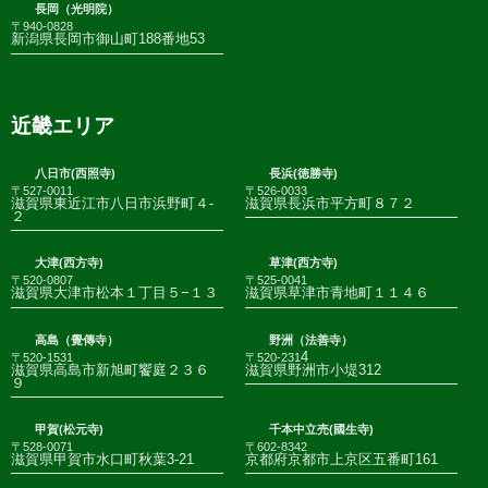
長岡（光明院）
〒940-0828
新潟県長岡市御山町188番地53
近畿エリア
八日市(西照寺)
長浜(徳勝寺)
〒527-0011
〒526-0033
滋賀県東近江市八日市浜野町４-
滋賀県長浜市平方町８７２
２
大津(西方寺)
草津(西方寺)
〒520-0807
〒525-0041
滋賀県大津市松本１丁目５−１３
滋賀県草津市青地町１１４６
高島（覺傳寺）
野洲（法善寺）
4
〒520-1531
〒520-231
滋賀県高島市新旭町饗庭２３６
滋賀県野洲市小堤312
９
甲賀(松元寺)
千本中立売(國生寺)
〒528-0071
〒602-8342
滋賀県甲賀市水口町秋葉3-21
京都府京都市上京区五番町161