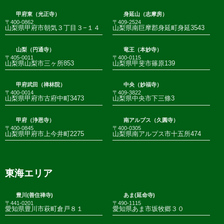
甲府東（光正寺）
身延山（志摩房）
〒400-0862
〒409-2524
山梨県甲府市朝気３丁目３−１４
山梨県南巨摩郡身延町身延3543
山梨（円通寺）
竜王（本妙寺）
〒405-0011
〒400-0115
山梨県山梨市三ヶ所853
山梨県甲斐市篠原139
甲府武田（禅林院）
中央（妙福寺）
〒400-0014
〒409-3822
山梨県甲府市古府中町3473
山梨県中央市下三條3
甲府（浄恩寺）
南アルプス（久圓寺）
〒400-0845
〒400-0305
山梨県甲府市上今井町2275
山梨県南アルプス市十五所474
東海エリア
豊川(善住禅寺)
あま(延命寺)
〒441-0201
〒490-1115
愛知県豊川市萩町倉戸８１
愛知県あま市坂牧郷３０