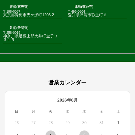
青梅(東光寺)
津島(蓮台寺)
〒198-0087
〒496-0804
東京都青梅市天ケ瀬町1203-2
愛知県津島市弥生町６
足柄(最明寺)
〒258-0019
神奈川県足柄上郡大井町金子３
３１５
営業カレンダー
2026年8月
日
月
火
水
木
金
土
26
27
28
29
30
31
1