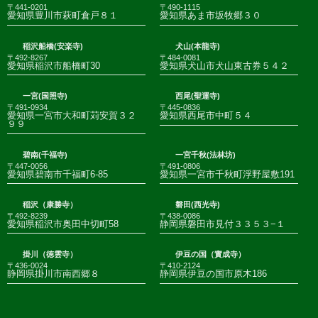
〒441-0201
〒490-1115
愛知県豊川市萩町倉戸８１
愛知県あま市坂牧郷３０
稲沢船橋(安楽寺)
犬山(本龍寺)
〒492-8267
〒484-0081
愛知県稲沢市船橋町30
愛知県犬山市犬山東古券５４２
一宮(国照寺)
西尾(聖運寺)
〒491-0934
〒445-0836
愛知県一宮市大和町苅安賀３２
愛知県西尾市中町５４
９９
碧南(千福寺)
一宮千秋(法林坊)
〒447-0056
〒491-0806
愛知県碧南市千福町6-85
愛知県一宮市千秋町浮野屋敷191
稲沢（康勝寺）
磐田(西光寺)
〒492-8239
〒438-0086
愛知県稲沢市奥田中切町58
静岡県磐田市見付３３５３−１
掛川（徳雲寺）
伊豆の国（實成寺）
〒436-0024
〒410-2124
静岡県掛川市南西郷８
静岡県伊豆の国市原木186