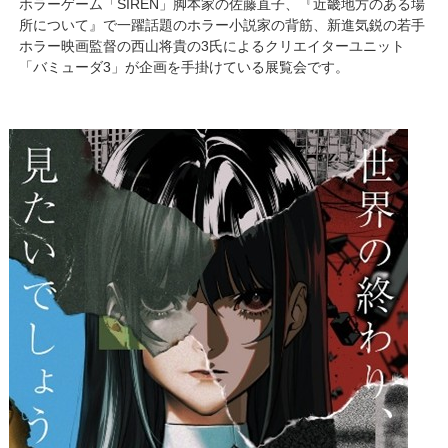
ホラーゲーム「SIREN」脚本家の佐藤直子、『近畿地方のある場
所について』で一躍話題のホラー小説家の背筋、新進気鋭の若手
ホラー映画監督の西山将貴の3氏によるクリエイターユニット
「バミューダ3」が企画を手掛けている展覧会です。