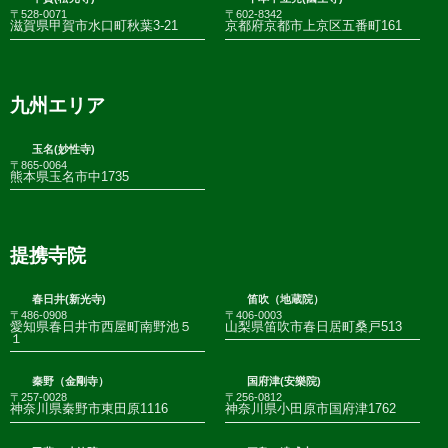
〒528-0071
〒602-8342
滋賀県甲賀市水口町秋葉3-21
京都府京都市上京区五番町161
九州エリア
玉名(妙性寺)
〒865-0064
熊本県玉名市中1735
提携寺院
春日井(新光寺)
笛吹（地蔵院）
〒486-0908
〒406-0003
愛知県春日井市西屋町南野池５
山梨県笛吹市春日居町桑戸513
１
秦野（金剛寺）
国府津(安樂院)
〒257-0028
〒256-0812
神奈川県秦野市東田原1116
神奈川県小田原市国府津1762