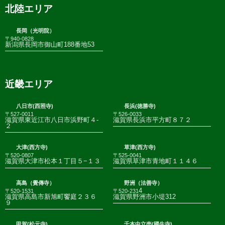
北陸エリア
長岡（光明院）
〒940-0828
新潟県長岡市御山町188番地53
近畿エリア
八日市(西照寺)
長浜(徳勝寺)
〒527-0011
〒526-0033
滋賀県東近江市八日市浜野町４-
滋賀県長浜市平方町８７２
２
大津(西方寺)
草津(西方寺)
〒520-0807
〒525-0041
滋賀県大津市松本１丁目５−１３
滋賀県草津市青地町１１４６
高島（覺傳寺）
野洲（法善寺）
4
〒520-1531
〒520-231
滋賀県高島市新旭町饗庭２３６
滋賀県野洲市小堤312
９
甲賀(松元寺)
千本中立売(國生寺)