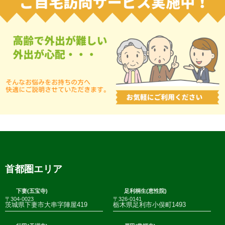
首都圏エリア
下妻(五宝寺)
足利桐生(恵性院)
〒304-0023
〒326-0141
茨城県下妻市大串字陣屋419
栃木県足利市小俣町1493