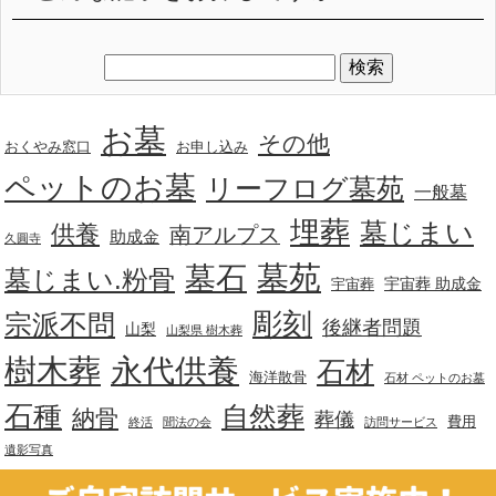
お墓
その他
おくやみ窓口
お申し込み
ペットのお墓
リーフログ墓苑
一般墓
埋葬
墓じまい
供養
南アルプス
助成金
久圓寺
墓苑
墓石
墓じまい.粉骨
宇宙葬 助成金
宇宙葬
彫刻
宗派不問
後継者問題
山梨
山梨県 樹木葬
樹木葬
永代供養
石材
海洋散骨
石材 ペットのお墓
石種
自然葬
納骨
葬儀
費用
終活
聞法の会
訪問サービス
遺影写真