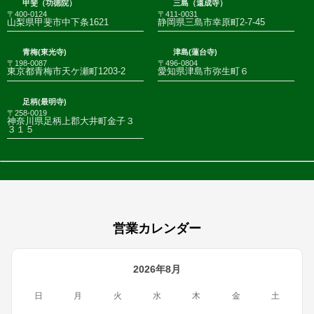
甲斐（功徳院）
三島（遠成寺）
〒400-0124
〒411-0031
山梨県甲斐市中下条1621
静岡県三島市幸原町2-7-45
青梅(東光寺)
津島(蓮台寺)
〒198-0087
〒496-0804
東京都青梅市天ケ瀬町1203-2
愛知県津島市弥生町６
足柄(最明寺)
〒258-0019
神奈川県足柄上郡大井町金子３
３１５
営業カレンダー
2026年8月
日
月
火
水
木
金
土