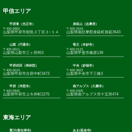
甲信エリア
甲府東（光正寺）
身延山（志摩房）
〒400-0862
〒409-2524
山梨県甲府市朝気３丁目３−１４
山梨県南巨摩郡身延町身延3543
山梨（円通寺）
竜王（本妙寺）
〒405-0011
〒400-0115
山梨県山梨市三ヶ所853
山梨県甲斐市篠原139
甲府武田（禅林院）
中央（妙福寺）
〒400-0014
〒409-3822
山梨県甲府市古府中町3473
山梨県中央市下三條3
甲府（浄恩寺）
南アルプス（久圓寺）
〒400-0845
〒400-0305
山梨県甲府市上今井町2275
山梨県南アルプス市十五所474
東海エリア
豊川(善住禅寺)
あま(延命寺)