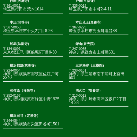
行田(天洲寺)
戸田(常福寺)
〒361-0011
〒335-0012
埼玉県行田市荒木1614
埼玉県戸田市中町2-4-11
本庄(開善寺)
本庄児玉(真鏡寺)
〒367-0053
〒367-0223
埼玉県本庄市中央2丁目8-26
埼玉県本庄市児玉町塩谷88
船堀(法龍寺)
鎌倉(泉光院)
〒134-0091
〒247-0065
東京都江戸川区船堀6丁目9-30
神奈川県鎌倉市上町屋631
横浜都筑(東漸寺)
三浦海岸（三樹院）
〒224-0054
〒238-0101
神奈川県横浜市都筑区佐江戸町
神奈川県三浦市南下浦町上宮田
2240
601
相模原（祥泉寺）
溝の口（安養院）
〒252-0157
〒213-0012
神奈川県相模原市緑区中野1925
神奈川県川崎市高津区坂戸2丁目
14-38
横浜田谷（定泉寺）
〒244-0844
神奈川県横浜市栄区田谷町1501