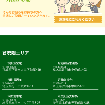
首都圏エリア
下妻(五宝寺)
足利桐生(恵性院)
〒304-0023
〒326-0141
茨城県下妻市大串字陣屋419
栃木県足利市小俣町1493
行田(天洲寺)
戸田(常福寺)
〒361-0011
〒335-0012
埼玉県行田市荒木1614
埼玉県戸田市中町2-4-11
本庄(開善寺)
本庄児玉(真鏡寺)
〒367-0053
〒367-0223
埼玉県本庄市中央2丁目8-26
埼玉県本庄市児玉町塩谷88