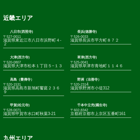
近畿エリア
八日市(西照寺)
長浜(徳勝寺)
〒527-0011
〒526-0033
滋賀県東近江市八日市浜野町４-
滋賀県長浜市平方町８７２
２
大津(西方寺)
草津(西方寺)
〒520-0807
〒525-0041
滋賀県大津市松本１丁目５−１３
滋賀県草津市青地町１１４６
高島（覺傳寺）
野洲（法善寺）
4
〒520-1531
〒520-231
滋賀県高島市新旭町饗庭２３６
滋賀県野洲市小堤312
９
甲賀(松元寺)
千本中立売(國生寺)
〒528-0071
〒602-8342
滋賀県甲賀市水口町秋葉3-21
京都府京都市上京区五番町161
九州エリア