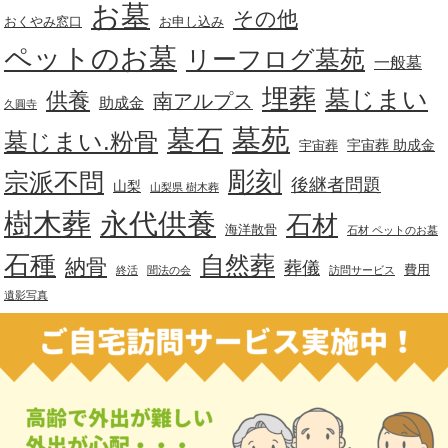
お墓
その他
おくやみ窓口
お申し込み
ペットのお墓
リーフログ墓苑
一般墓
埋葬
墓じまい
供養
南アルプス
助成金
久圓寺
墓苑
墓石
墓じまい.粉骨
宇宙葬 助成金
宇宙葬
彫刻
宗派不問
後継者問題
山梨
山梨県 樹木葬
樹木葬
永代供養
石材
海洋散骨
石材 ペットのお墓
石種
自然葬
納骨
葬儀
費用
終活
聞法の会
訪問サービス
遺影写真