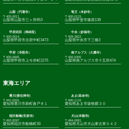
山梨（円通寺）
竜王（本妙寺）
〒405-0011
〒400-0115
山梨県山梨市三ヶ所853
山梨県甲斐市篠原139
甲府武田（禅林院）
中央（妙福寺）
〒400-0014
〒409-3822
山梨県甲府市古府中町3473
山梨県中央市下三條3
甲府（浄恩寺）
南アルプス（久圓寺）
〒400-0845
〒400-0305
山梨県甲府市上今井町2275
山梨県南アルプス市十五所474
東海エリア
豊川(善住禅寺)
あま(延命寺)
〒441-0201
〒490-1115
愛知県豊川市萩町倉戸８１
愛知県あま市坂牧郷３０
稲沢船橋(安楽寺)
犬山(本龍寺)
〒492-8267
〒484-0081
愛知県稲沢市船橋町30
愛知県犬山市犬山東古券５４２