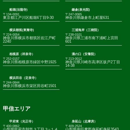
船堀(法龍寺)
鎌倉(泉光院)
〒134-0091
〒247-0065
東京都江戸川区船堀6丁目9-30
神奈川県鎌倉市上町屋631
横浜都筑(東漸寺)
三浦海岸（三樹院）
〒224-0054
〒238-0101
神奈川県横浜市都筑区佐江戸町
神奈川県三浦市南下浦町上宮田
2240
601
相模原（祥泉寺）
溝の口（安養院）
〒252-0157
〒213-0012
神奈川県相模原市緑区中野1925
神奈川県川崎市高津区坂戸2丁目
14-38
横浜田谷（定泉寺）
〒244-0844
神奈川県横浜市栄区田谷町1501
甲信エリア
甲府東（光正寺）
身延山（志摩房）
〒400-0862
〒409-2524
山梨県甲府市朝気３丁目３−１４
山梨県南巨摩郡身延町身延3543