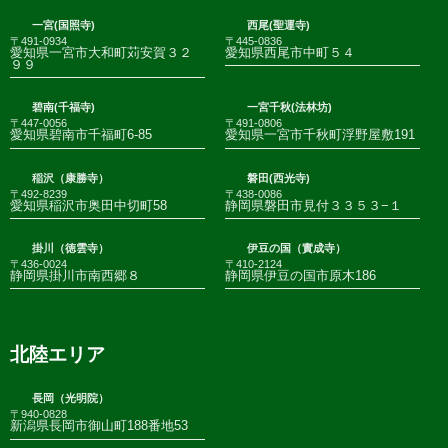
一宮(国照寺)
西尾(聖運寺)
〒491-0934
〒445-0836
愛知県一宮市大和町苅安賀３２
愛知県西尾市中町５４
９９
碧南(千福寺)
一宮千秋(法林坊)
〒447-0056
〒491-0806
愛知県碧南市千福町6-85
愛知県一宮市千秋町浮野屋敷191
稲沢（康勝寺）
磐田(西光寺)
〒492-8239
〒438-0086
愛知県稲沢市奥田中切町58
静岡県磐田市見付３３５３−１
掛川（徳雲寺）
伊豆の国（實成寺）
〒436-0024
〒410-2124
静岡県掛川市南西郷８
静岡県伊豆の国市原木186
北陸エリア
長岡（光明院）
〒940-0828
新潟県長岡市御山町188番地53