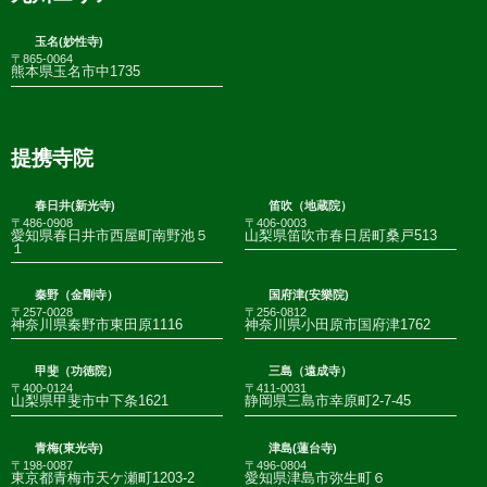
玉名(妙性寺)
〒865-0064
熊本県玉名市中1735
提携寺院
春日井(新光寺)
笛吹（地蔵院）
〒486-0908
〒406-0003
愛知県春日井市西屋町南野池５
山梨県笛吹市春日居町桑戸513
１
秦野（金剛寺）
国府津(安樂院)
〒257-0028
〒256-0812
神奈川県秦野市東田原1116
神奈川県小田原市国府津1762
甲斐（功徳院）
三島（遠成寺）
〒400-0124
〒411-0031
山梨県甲斐市中下条1621
静岡県三島市幸原町2-7-45
青梅(東光寺)
津島(蓮台寺)
〒198-0087
〒496-0804
東京都青梅市天ケ瀬町1203-2
愛知県津島市弥生町６