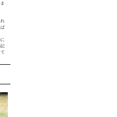
いま
入れ
れば
的に
の記
して