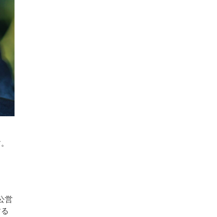
す。
ま
公営
する