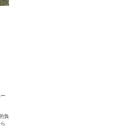
ペー
的負
から