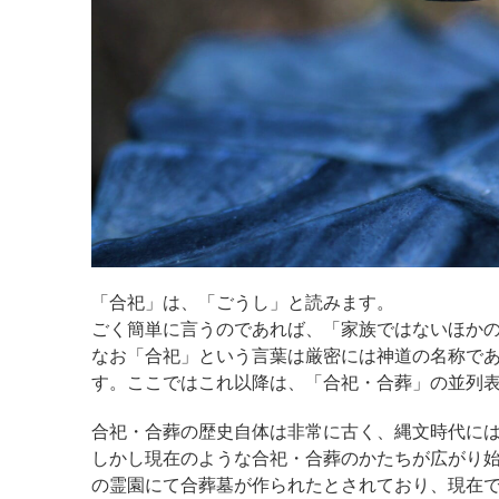
「合祀」は、「ごうし」と読みます。
ごく簡単に言うのであれば、「家族ではないほか
なお「合祀」という言葉は厳密には神道の名称で
す。ここではこれ以降は、「合祀・合葬」の並列
合祀・合葬の歴史自体は非常に古く、縄文時代に
しかし現在のような合祀・合葬のかたちが広がり始め
の霊園にて合葬墓が作られたとされており、現在