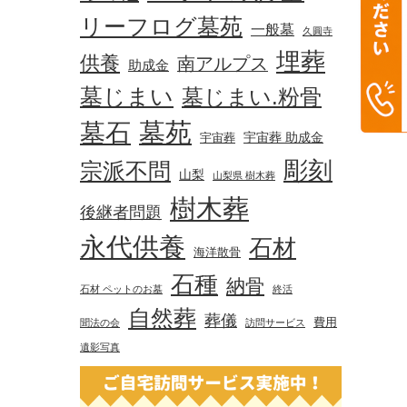
リーフログ墓苑
一般墓
久圓寺
埋葬
供養
南アルプス
助成金
墓じまい
墓じまい.粉骨
墓苑
墓石
宇宙葬 助成金
宇宙葬
彫刻
宗派不問
山梨
山梨県 樹木葬
樹木葬
後継者問題
永代供養
石材
海洋散骨
石種
納骨
石材 ペットのお墓
終活
自然葬
葬儀
費用
聞法の会
訪問サービス
遺影写真