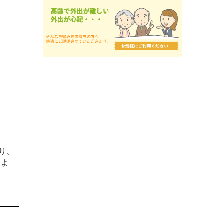
り、
るよ