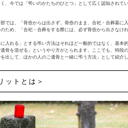
多く、今では「弔いのかたちのひとつ」として広く認知されて
一部では、「骨壺からは出さず、骨壺のまま、合祀・合葬墓に
このため、「合祀・合葬をする際には、必ず骨壺から出さなけ
墓に入れる」とする弔い方法はそれほど一般的ではなく、基本
ご遺骨を混ぜる」というやり方がとられます。ここでも、特段
骨を出して、ほかの人のご遺骨と一緒に弔う方法」として紹介
メリットとは＞