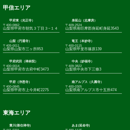
甲信エリア
甲府東（光正寺）
身延山（志摩房）
〒400-0862
〒409-2524
山梨県甲府市朝気３丁目３−１４
山梨県南巨摩郡身延町身延3543
山梨（円通寺）
竜王（本妙寺）
〒405-0011
〒400-0115
山梨県山梨市三ヶ所853
山梨県甲斐市篠原139
甲府武田（禅林院）
中央（妙福寺）
〒400-0014
〒409-3822
山梨県甲府市古府中町3473
山梨県中央市下三條3
甲府（浄恩寺）
南アルプス（久圓寺）
〒400-0845
〒400-0305
山梨県甲府市上今井町2275
山梨県南アルプス市十五所474
東海エリア
豊川(善住禅寺)
あま(延命寺)