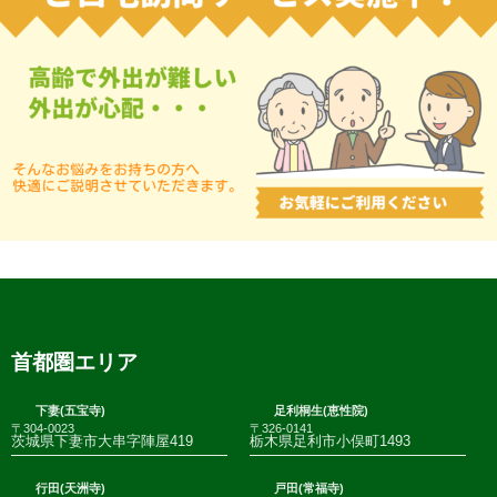
首都圏エリア
下妻(五宝寺)
足利桐生(恵性院)
〒304-0023
〒326-0141
茨城県下妻市大串字陣屋419
栃木県足利市小俣町1493
行田(天洲寺)
戸田(常福寺)