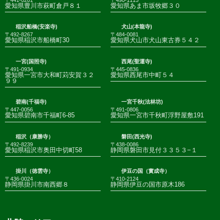
〒441-0201
〒490-1115
愛知県豊川市萩町倉戸８１
愛知県あま市坂牧郷３０
稲沢船橋(安楽寺)
犬山(本龍寺)
〒492-8267
〒484-0081
愛知県稲沢市船橋町30
愛知県犬山市犬山東古券５４２
一宮(国照寺)
西尾(聖運寺)
〒491-0934
〒445-0836
愛知県一宮市大和町苅安賀３２
愛知県西尾市中町５４
９９
碧南(千福寺)
一宮千秋(法林坊)
〒447-0056
〒491-0806
愛知県碧南市千福町6-85
愛知県一宮市千秋町浮野屋敷191
稲沢（康勝寺）
磐田(西光寺)
〒492-8239
〒438-0086
愛知県稲沢市奥田中切町58
静岡県磐田市見付３３５３−１
掛川（徳雲寺）
伊豆の国（實成寺）
〒436-0024
〒410-2124
静岡県掛川市南西郷８
静岡県伊豆の国市原木186