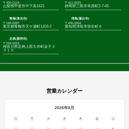
〒400-0124
〒411-0031
山梨県甲斐市中下条1621
静岡県三島市幸原町2-7-45
青梅(東光寺)
津島(蓮台寺)
〒198-0087
〒496-0804
東京都青梅市天ケ瀬町1203-2
愛知県津島市弥生町６
足柄(最明寺)
〒258-0019
神奈川県足柄上郡大井町金子３
３１５
営業カレンダー
2026年8月
日
月
火
水
木
金
土