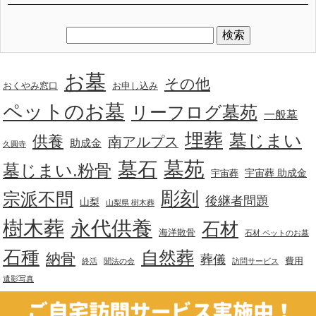
お墓
その他
おくやみ窓口
お申し込み
ペットのお墓
リーフログ墓苑
一般墓
埋葬
墓じまい
供養
南アルプス
助成金
久圓寺
墓苑
墓石
墓じまい.粉骨
宇宙葬 助成金
宇宙葬
彫刻
宗派不問
後継者問題
山梨
山梨県 樹木葬
樹木葬
永代供養
石材
海洋散骨
石材 ペットのお墓
石種
自然葬
納骨
葬儀
費用
終活
聞法の会
訪問サービス
遺影写真