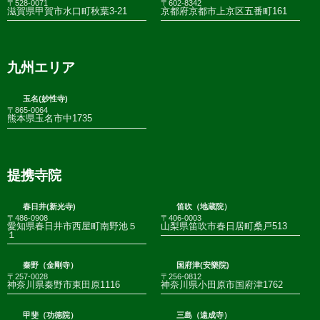
〒528-0071
〒602-8342
滋賀県甲賀市水口町秋葉3-21
京都府京都市上京区五番町161
九州エリア
玉名(妙性寺)
〒865-0064
熊本県玉名市中1735
提携寺院
春日井(新光寺)
笛吹（地蔵院）
〒486-0908
〒406-0003
愛知県春日井市西屋町南野池５
山梨県笛吹市春日居町桑戸513
１
秦野（金剛寺）
国府津(安樂院)
〒257-0028
〒256-0812
神奈川県秦野市東田原1116
神奈川県小田原市国府津1762
甲斐（功徳院）
三島（遠成寺）