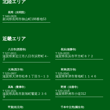
北陸エリア
長岡（光明院）
〒940-0828
新潟県長岡市御山町188番地53
近畿エリア
八日市(西照寺)
長浜(徳勝寺)
〒527-0011
〒526-0033
滋賀県東近江市八日市浜野町４-
滋賀県長浜市平方町８７２
２
大津(西方寺)
草津(西方寺)
〒520-0807
〒525-0041
滋賀県大津市松本１丁目５−１３
滋賀県草津市青地町１１４６
高島（覺傳寺）
野洲（法善寺）
4
〒520-1531
〒520-231
滋賀県高島市新旭町饗庭２３６
滋賀県野洲市小堤312
９
甲賀(松元寺)
千本中立売(國生寺)