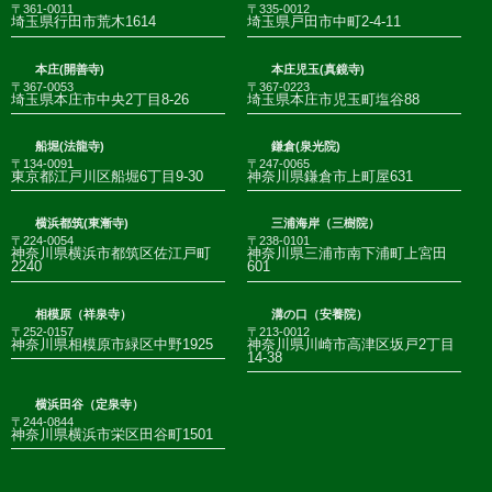
〒361-0011
〒335-0012
埼玉県行田市荒木1614
埼玉県戸田市中町2-4-11
本庄(開善寺)
本庄児玉(真鏡寺)
〒367-0053
〒367-0223
埼玉県本庄市中央2丁目8-26
埼玉県本庄市児玉町塩谷88
船堀(法龍寺)
鎌倉(泉光院)
〒134-0091
〒247-0065
東京都江戸川区船堀6丁目9-30
神奈川県鎌倉市上町屋631
横浜都筑(東漸寺)
三浦海岸（三樹院）
〒224-0054
〒238-0101
神奈川県横浜市都筑区佐江戸町
神奈川県三浦市南下浦町上宮田
2240
601
相模原（祥泉寺）
溝の口（安養院）
〒252-0157
〒213-0012
神奈川県相模原市緑区中野1925
神奈川県川崎市高津区坂戸2丁目
14-38
横浜田谷（定泉寺）
〒244-0844
神奈川県横浜市栄区田谷町1501