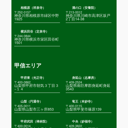
相模原（祥泉寺）
溝の口（安養院）
〒252-0157
〒213-0012
神奈川県相模原市緑区中野
神奈川県川崎市高津区坂戸
1925
2丁目14-38
横浜田谷（定泉寺）
〒244-0844
神奈川県横浜市栄区田谷町
1501
甲信エリア
甲府東（光正寺）
身延山（志摩房）
〒400-0862
〒409-2524
山梨県甲府市朝気３丁目３
山梨県南巨摩郡身延町身延
−１４
3543
山梨（円通寺）
竜王（本妙寺）
〒405-0011
〒400-0115
山梨県山梨市三ヶ所853
山梨県甲斐市篠原139
甲府武田（禅林院）
中央（妙福寺）
〒400-0014
〒409-3822