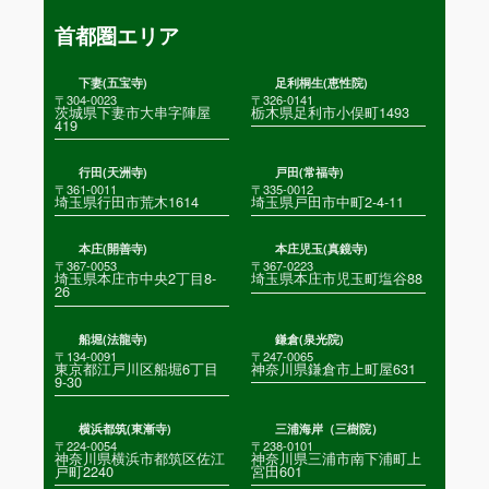
首都圏エリア
下妻(五宝寺)
足利桐生(恵性院)
〒304-0023
〒326-0141
茨城県下妻市大串字陣屋
栃木県足利市小俣町1493
419
行田(天洲寺)
戸田(常福寺)
〒361-0011
〒335-0012
埼玉県行田市荒木1614
埼玉県戸田市中町2-4-11
本庄(開善寺)
本庄児玉(真鏡寺)
〒367-0053
〒367-0223
埼玉県本庄市中央2丁目8-
埼玉県本庄市児玉町塩谷88
26
船堀(法龍寺)
鎌倉(泉光院)
〒134-0091
〒247-0065
東京都江戸川区船堀6丁目
神奈川県鎌倉市上町屋631
9-30
横浜都筑(東漸寺)
三浦海岸（三樹院）
〒224-0054
〒238-0101
神奈川県横浜市都筑区佐江
神奈川県三浦市南下浦町上
戸町2240
宮田601