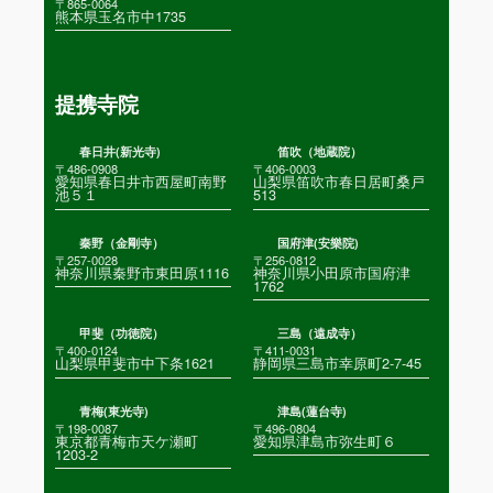
〒865-0064
熊本県玉名市中1735
提携寺院
春日井(新光寺)
笛吹（地蔵院）
〒486-0908
〒406-0003
愛知県春日井市西屋町南野
山梨県笛吹市春日居町桑戸
池５１
513
秦野（金剛寺）
国府津(安樂院)
〒257-0028
〒256-0812
神奈川県秦野市東田原1116
神奈川県小田原市国府津
1762
甲斐（功徳院）
三島（遠成寺）
〒400-0124
〒411-0031
山梨県甲斐市中下条1621
静岡県三島市幸原町2-7-45
青梅(東光寺)
津島(蓮台寺)
〒198-0087
〒496-0804
東京都青梅市天ケ瀬町
愛知県津島市弥生町６
1203-2