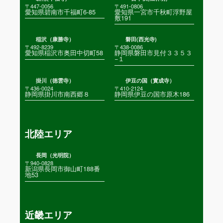
〒447-0056
〒491-0806
愛知県碧南市千福町6-85
愛知県一宮市千秋町浮野屋
敷191
稲沢（康勝寺）
磐田(西光寺)
〒492-8239
〒438-0086
愛知県稲沢市奥田中切町58
静岡県磐田市見付３３５３
−１
掛川（徳雲寺）
伊豆の国（實成寺）
〒436-0024
〒410-2124
静岡県掛川市南西郷８
静岡県伊豆の国市原木186
北陸エリア
長岡（光明院）
〒940-0828
新潟県長岡市御山町188番
地53
近畿エリア