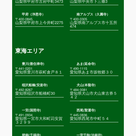
山梨県甲府市古府中町3473
山梨県中央市下三條3
甲府（浄恩寺）
南アルプス（久圓寺）
〒400-0845
〒400-0305
山梨県甲府市上今井町2275
山梨県南アルプス市十五所
474
東海エリア
豊川(善住禅寺)
あま(延命寺)
〒441-0201
〒490-1115
愛知県豊川市萩町倉戸８１
愛知県あま市坂牧郷３０
稲沢船橋(安楽寺)
犬山(本龍寺)
〒492-8267
〒484-0081
愛知県稲沢市船橋町30
愛知県犬山市犬山東古券５
４２
一宮(国照寺)
西尾(聖運寺)
〒491-0934
〒445-0836
愛知県一宮市大和町苅安賀
愛知県西尾市中町５４
３２９９
碧南(千福寺)
一宮千秋(法林坊)