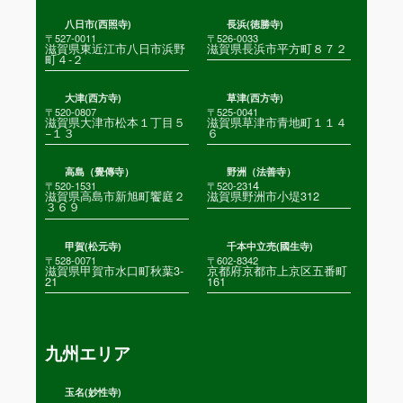
八日市(西照寺)
長浜(徳勝寺)
〒527-0011
〒526-0033
滋賀県東近江市八日市浜野
滋賀県長浜市平方町８７２
町４-２
大津(西方寺)
草津(西方寺)
〒520-0807
〒525-0041
滋賀県大津市松本１丁目５
滋賀県草津市青地町１１４
−１３
６
高島（覺傳寺）
野洲（法善寺）
4
〒520-1531
〒520-231
滋賀県高島市新旭町饗庭２
滋賀県野洲市小堤312
３６９
甲賀(松元寺)
千本中立売(國生寺)
〒528-0071
〒602-8342
滋賀県甲賀市水口町秋葉3-
京都府京都市上京区五番町
21
161
九州エリア
玉名(妙性寺)