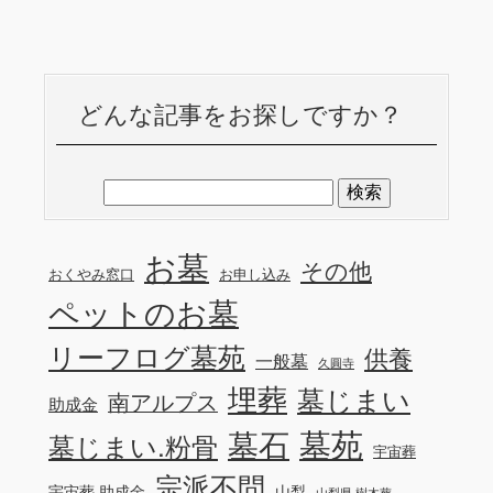
どんな記事をお探しですか？
お墓
その他
おくやみ窓口
お申し込み
ペットのお墓
リーフログ墓苑
供養
一般墓
久圓寺
埋葬
墓じまい
南アルプス
助成金
墓苑
墓石
墓じまい.粉骨
宇宙葬
宗派不問
宇宙葬 助成金
山梨
山梨県 樹木葬