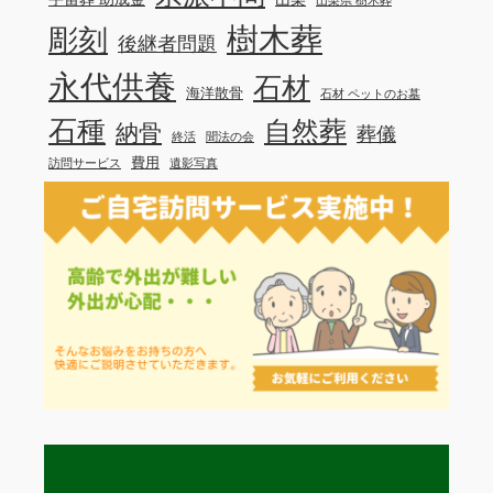
樹木葬
彫刻
後継者問題
永代供養
石材
海洋散骨
石材 ペットのお墓
石種
自然葬
納骨
葬儀
終活
聞法の会
費用
訪問サービス
遺影写真