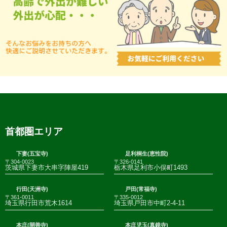
首都圏エリア
下妻(五宝寺)
足利桐生(恵性院)
〒304-0023
〒326-0141
茨城県下妻市大串字陣屋419
栃木県足利市小俣町1493
行田(天洲寺)
戸田(常福寺)
〒361-0011
〒335-0012
埼玉県行田市荒木1614
埼玉県戸田市中町2-4-11
本庄(開善寺)
本庄児玉(真鏡寺)