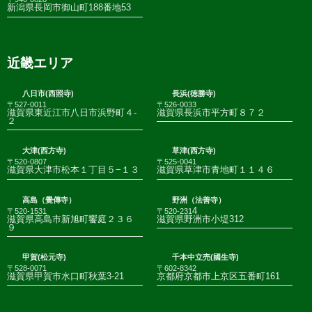
新潟県長岡市御山町188番地53
近畿エリア
八日市(西照寺)
長浜(徳勝寺)
〒527-0011
〒526-0033
滋賀県東近江市八日市浜野町４-
滋賀県長浜市平方町８７２
２
大津(西方寺)
草津(西方寺)
〒520-0807
〒525-0041
滋賀県大津市松本１丁目５−１３
滋賀県草津市青地町１１４６
高島（覺傳寺）
野洲（法善寺）
4
〒520-1531
〒520-231
滋賀県高島市新旭町饗庭２３６
滋賀県野洲市小堤312
９
甲賀(松元寺)
千本中立売(國生寺)
〒528-0071
〒602-8342
滋賀県甲賀市水口町秋葉3-21
京都府京都市上京区五番町161