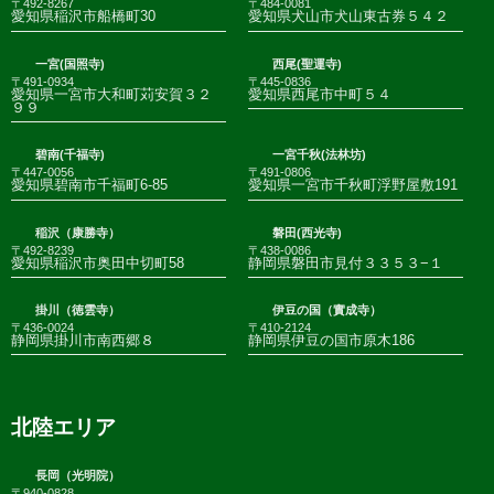
〒492-8267
〒484-0081
愛知県稲沢市船橋町30
愛知県犬山市犬山東古券５４２
一宮(国照寺)
西尾(聖運寺)
〒491-0934
〒445-0836
愛知県一宮市大和町苅安賀３２
愛知県西尾市中町５４
９９
碧南(千福寺)
一宮千秋(法林坊)
〒447-0056
〒491-0806
愛知県碧南市千福町6-85
愛知県一宮市千秋町浮野屋敷191
稲沢（康勝寺）
磐田(西光寺)
〒492-8239
〒438-0086
愛知県稲沢市奥田中切町58
静岡県磐田市見付３３５３−１
掛川（徳雲寺）
伊豆の国（實成寺）
〒436-0024
〒410-2124
静岡県掛川市南西郷８
静岡県伊豆の国市原木186
北陸エリア
長岡（光明院）
〒940-0828