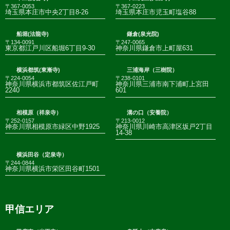
〒367-0053
〒367-0223
埼玉県本庄市中央2丁目8-26
埼玉県本庄市児玉町塩谷88
船堀(法龍寺)
鎌倉(泉光院)
〒134-0091
〒247-0065
東京都江戸川区船堀6丁目9-30
神奈川県鎌倉市上町屋631
横浜都筑(東漸寺)
三浦海岸（三樹院）
〒224-0054
〒238-0101
神奈川県横浜市都筑区佐江戸町
神奈川県三浦市南下浦町上宮田
2240
601
相模原（祥泉寺）
溝の口（安養院）
〒252-0157
〒213-0012
神奈川県相模原市緑区中野1925
神奈川県川崎市高津区坂戸2丁目
14-38
横浜田谷（定泉寺）
〒244-0844
神奈川県横浜市栄区田谷町1501
甲信エリア