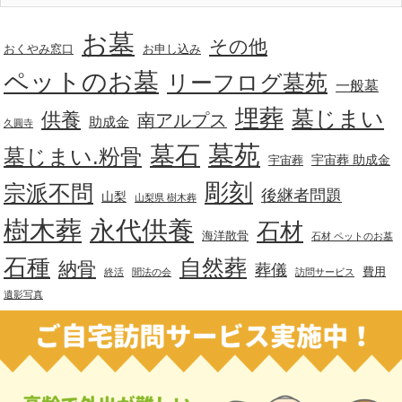
お墓
その他
おくやみ窓口
お申し込み
ペットのお墓
リーフログ墓苑
一般墓
埋葬
墓じまい
供養
南アルプス
助成金
久圓寺
墓苑
墓石
墓じまい.粉骨
宇宙葬 助成金
宇宙葬
彫刻
宗派不問
後継者問題
山梨
山梨県 樹木葬
樹木葬
永代供養
石材
海洋散骨
石材 ペットのお墓
石種
自然葬
納骨
葬儀
費用
終活
聞法の会
訪問サービス
遺影写真