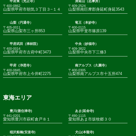
甲府東（光正寺）
身延山（志摩房）
〒400-0862
〒409-2524
山梨県甲府市朝気３丁目３−１４
山梨県南巨摩郡身延町身延3543
山梨（円通寺）
竜王（本妙寺）
〒405-0011
〒400-0115
山梨県山梨市三ヶ所853
山梨県甲斐市篠原139
甲府武田（禅林院）
中央（妙福寺）
〒400-0014
〒409-3822
山梨県甲府市古府中町3473
山梨県中央市下三條3
甲府（浄恩寺）
南アルプス（久圓寺）
〒400-0845
〒400-0305
山梨県甲府市上今井町2275
山梨県南アルプス市十五所474
東海エリア
豊川(善住禅寺)
あま(延命寺)
〒441-0201
〒490-1115
愛知県豊川市萩町倉戸８１
愛知県あま市坂牧郷３０
稲沢船橋(安楽寺)
犬山(本龍寺)