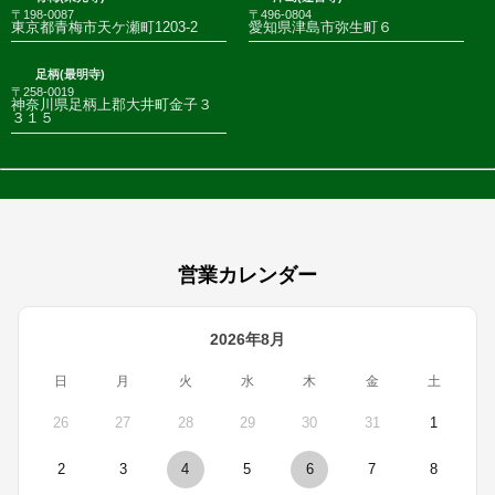
〒198-0087
〒496-0804
東京都青梅市天ケ瀬町1203-2
愛知県津島市弥生町６
足柄(最明寺)
〒258-0019
神奈川県足柄上郡大井町金子３
３１５
営業カレンダー
2026年8月
日
月
火
水
木
金
土
26
27
28
29
30
31
1
2
3
4
5
6
7
8