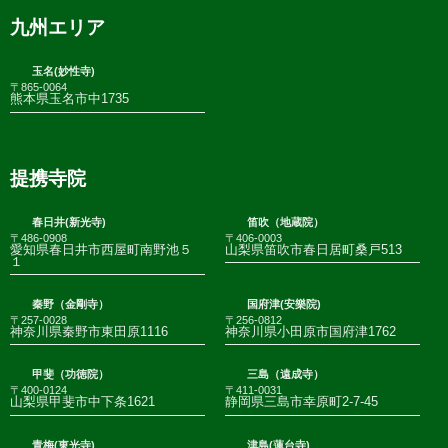
九州エリア
玉名(妙性寺)
〒865-0064
熊本県玉名市中1735
提携寺院
春日井(新光寺)
笛吹（地蔵院）
〒486-0908
〒406-0003
愛知県春日井市西屋町南野池５
山梨県笛吹市春日居町桑戸513
１
秦野（金剛寺）
国府津(安樂院)
〒257-0028
〒256-0812
神奈川県秦野市東田原1116
神奈川県小田原市国府津1762
甲斐（功徳院）
三島（遠成寺）
〒400-0124
〒411-0031
山梨県甲斐市中下条1621
静岡県三島市幸原町2-7-45
青梅(東光寺)
津島(蓮台寺)