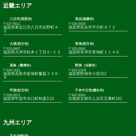
近畿エリア
八日市(西照寺)
長浜(徳勝寺)
〒527-0011
〒526-0033
滋賀県東近江市八日市浜野町４-
滋賀県長浜市平方町８７２
２
大津(西方寺)
草津(西方寺)
〒520-0807
〒525-0041
滋賀県大津市松本１丁目５−１３
滋賀県草津市青地町１１４６
高島（覺傳寺）
野洲（法善寺）
4
〒520-1531
〒520-231
滋賀県高島市新旭町饗庭２３６
滋賀県野洲市小堤312
９
甲賀(松元寺)
千本中立売(國生寺)
〒528-0071
〒602-8342
滋賀県甲賀市水口町秋葉3-21
京都府京都市上京区五番町161
九州エリア
玉名(妙性寺)