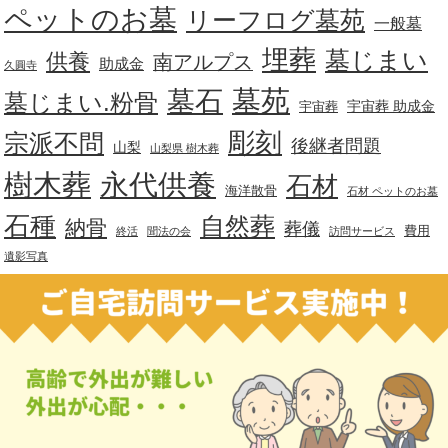
ペットのお墓
リーフログ墓苑
一般墓
埋葬
墓じまい
供養
南アルプス
助成金
久圓寺
墓苑
墓石
墓じまい.粉骨
宇宙葬 助成金
宇宙葬
彫刻
宗派不問
後継者問題
山梨
山梨県 樹木葬
樹木葬
永代供養
石材
海洋散骨
石材 ペットのお墓
石種
自然葬
納骨
葬儀
費用
終活
聞法の会
訪問サービス
遺影写真