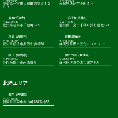
〒491-0934
〒445-0836
愛知県一宮市大和町苅安賀３２
愛知県西尾市中町５４
９９
碧南(千福寺)
一宮千秋(法林坊)
〒447-0056
〒491-0806
愛知県碧南市千福町6-85
愛知県一宮市千秋町浮野屋敷191
稲沢（康勝寺）
磐田(西光寺)
〒492-8239
〒438-0086
愛知県稲沢市奥田中切町58
静岡県磐田市見付３３５３−１
掛川（徳雲寺）
伊豆の国（實成寺）
〒436-0024
〒410-2124
静岡県掛川市南西郷８
静岡県伊豆の国市原木186
北陸エリア
長岡（光明院）
〒940-0828
新潟県長岡市御山町188番地53