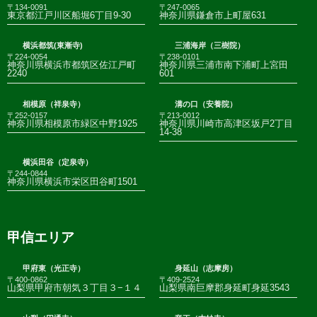
〒134-0091
〒247-0065
東京都江戸川区船堀6丁目9-30
神奈川県鎌倉市上町屋631
横浜都筑(東漸寺)
三浦海岸（三樹院）
〒224-0054
〒238-0101
神奈川県横浜市都筑区佐江戸町
神奈川県三浦市南下浦町上宮田
2240
601
相模原（祥泉寺）
溝の口（安養院）
〒252-0157
〒213-0012
神奈川県相模原市緑区中野1925
神奈川県川崎市高津区坂戸2丁目
14-38
横浜田谷（定泉寺）
〒244-0844
神奈川県横浜市栄区田谷町1501
甲信エリア
甲府東（光正寺）
身延山（志摩房）
〒400-0862
〒409-2524
山梨県甲府市朝気３丁目３−１４
山梨県南巨摩郡身延町身延3543