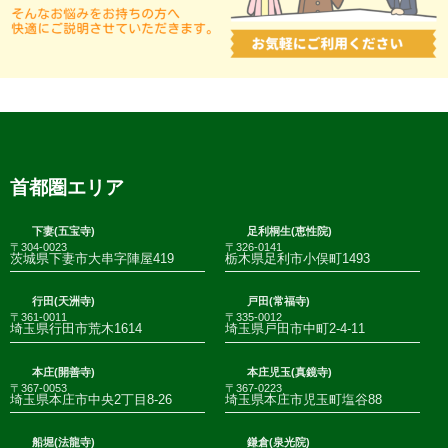
首都圏エリア
下妻(五宝寺)
足利桐生(恵性院)
〒304-0023
〒326-0141
茨城県下妻市大串字陣屋419
栃木県足利市小俣町1493
行田(天洲寺)
戸田(常福寺)
〒361-0011
〒335-0012
埼玉県行田市荒木1614
埼玉県戸田市中町2-4-11
本庄(開善寺)
本庄児玉(真鏡寺)
〒367-0053
〒367-0223
埼玉県本庄市中央2丁目8-26
埼玉県本庄市児玉町塩谷88
船堀(法龍寺)
鎌倉(泉光院)