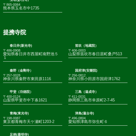
〒865-0064
熊本県玉名市中1735
提携寺院
春日井(新光寺)
笛吹（地蔵院）
〒486-0908
〒406-0003
愛知県春日井市西屋町南野池５
山梨県笛吹市春日居町桑戸513
１
秦野（金剛寺）
国府津(安樂院)
〒257-0028
〒256-0812
神奈川県秦野市東田原1116
神奈川県小田原市国府津1762
甲斐（功徳院）
三島（遠成寺）
〒400-0124
〒411-0031
山梨県甲斐市中下条1621
静岡県三島市幸原町2-7-45
青梅(東光寺)
津島(蓮台寺)
〒198-0087
〒496-0804
東京都青梅市天ケ瀬町1203-2
愛知県津島市弥生町６
足柄(最明寺)