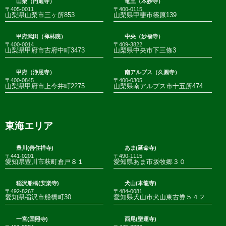
山梨（円通寺）
竜王（本妙寺）
〒405-0011
〒400-0115
山梨県山梨市三ヶ所853
山梨県甲斐市篠原139
甲府武田（禅林院）
中央（妙福寺）
〒400-0014
〒409-3822
山梨県甲府市古府中町3473
山梨県中央市下三條3
甲府（浄恩寺）
南アルプス（久圓寺）
〒400-0845
〒400-0305
山梨県甲府市上今井町2275
山梨県南アルプス市十五所474
東海エリア
豊川(善住禅寺)
あま(延命寺)
〒441-0201
〒490-1115
愛知県豊川市萩町倉戸８１
愛知県あま市坂牧郷３０
稲沢船橋(安楽寺)
犬山(本龍寺)
〒492-8267
〒484-0081
愛知県稲沢市船橋町30
愛知県犬山市犬山東古券５４２
一宮(国照寺)
西尾(聖運寺)