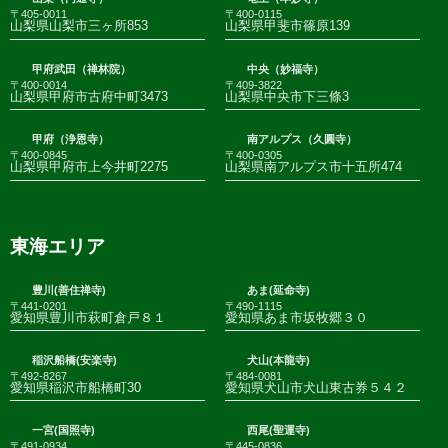
〒405-0011
〒400-0115
山梨県山梨市三ヶ所853
山梨県甲斐市篠原139
甲府武田（禅林院）
中央（妙福寺）
〒400-0014
〒409-3822
山梨県甲府市古府中町3473
山梨県中央市下三條3
甲府（浄恩寺）
南アルプス（久圓寺）
〒400-0845
〒400-0305
山梨県甲府市上今井町2275
山梨県南アルプス市十五所474
東海エリア
豊川(善住禅寺)
あま(延命寺)
〒441-0201
〒490-1115
愛知県豊川市萩町倉戸８１
愛知県あま市坂牧郷３０
稲沢船橋(安楽寺)
犬山(本龍寺)
〒492-8267
〒484-0081
愛知県稲沢市船橋町30
愛知県犬山市犬山東古券５４２
一宮(国照寺)
西尾(聖運寺)
〒491-0934
〒445-0836