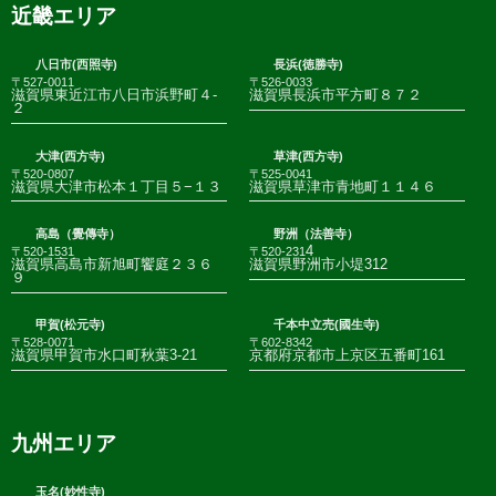
近畿エリア
八日市(西照寺)
長浜(徳勝寺)
〒527-0011
〒526-0033
滋賀県東近江市八日市浜野町４-
滋賀県長浜市平方町８７２
２
大津(西方寺)
草津(西方寺)
〒520-0807
〒525-0041
滋賀県大津市松本１丁目５−１３
滋賀県草津市青地町１１４６
高島（覺傳寺）
野洲（法善寺）
4
〒520-1531
〒520-231
滋賀県高島市新旭町饗庭２３６
滋賀県野洲市小堤312
９
甲賀(松元寺)
千本中立売(國生寺)
〒528-0071
〒602-8342
滋賀県甲賀市水口町秋葉3-21
京都府京都市上京区五番町161
九州エリア
玉名(妙性寺)