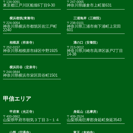
〒134-0091
〒247-0065
東京都江戸川区船堀6丁目9-30
神奈川県鎌倉市上町屋631
横浜都筑(東漸寺)
三浦海岸（三樹院）
〒224-0054
〒238-0101
神奈川県横浜市都筑区佐江戸町
神奈川県三浦市南下浦町上宮田
2240
601
相模原（祥泉寺）
溝の口（安養院）
〒252-0157
〒213-0012
神奈川県相模原市緑区中野1925
神奈川県川崎市高津区坂戸2丁目
14-38
横浜田谷（定泉寺）
〒244-0844
神奈川県横浜市栄区田谷町1501
甲信エリア
甲府東（光正寺）
身延山（志摩房）
〒400-0862
〒409-2524
山梨県甲府市朝気３丁目３−１４
山梨県南巨摩郡身延町身延3543
山梨（円通寺）
竜王（本妙寺）