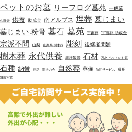
ペットのお墓
リーフログ墓苑
一般墓
埋葬
墓じまい
供養
南アルプス
助成金
久圓寺
墓苑
墓石
墓じまい.粉骨
宇宙葬 助成金
宇宙葬
彫刻
宗派不問
後継者問題
山梨
山梨県 樹木葬
樹木葬
永代供養
石材
海洋散骨
石材 ペットのお墓
石種
自然葬
納骨
葬儀
費用
終活
聞法の会
訪問サービス
遺影写真