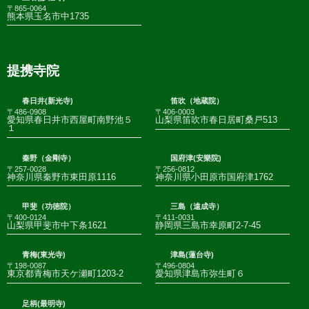
〒865-0064
熊本県玉名市中1735
提携寺院
春日井(新光寺)
笛吹（地蔵院）
〒486-0908
〒406-0003
愛知県春日井市西屋町南野池５
山梨県笛吹市春日居町桑戸513
１
秦野（金剛寺）
国府津(安樂院)
〒257-0028
〒256-0812
神奈川県秦野市東田原1116
神奈川県小田原市国府津1762
甲斐（功徳院）
三島（遠成寺）
〒400-0124
〒411-0031
山梨県甲斐市中下条1621
静岡県三島市幸原町2-7-45
青梅(東光寺)
津島(蓮台寺)
〒198-0087
〒496-0804
東京都青梅市天ケ瀬町1203-2
愛知県津島市弥生町６
足柄(最明寺)