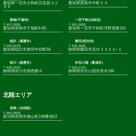
愛知県一宮市大和町苅安賀３２
愛知県西尾市中町５４
９９
碧南(千福寺)
一宮千秋(法林坊)
〒447-0056
〒491-0806
愛知県碧南市千福町6-85
愛知県一宮市千秋町浮野屋敷191
稲沢（康勝寺）
磐田(西光寺)
〒492-8239
〒438-0086
愛知県稲沢市奥田中切町58
静岡県磐田市見付３３５３−１
掛川（徳雲寺）
伊豆の国（實成寺）
〒436-0024
〒410-2124
静岡県掛川市南西郷８
静岡県伊豆の国市原木186
北陸エリア
長岡（光明院）
〒940-0828
新潟県長岡市御山町188番地53