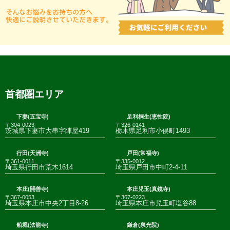
首都圏エリア
下妻(五宝寺)
足利桐生(恵性院)
〒304-0023
〒326-0141
茨城県下妻市大串字陣屋419
栃木県足利市小俣町1493
行田(天洲寺)
戸田(常福寺)
〒361-0011
〒335-0012
埼玉県行田市荒木1614
埼玉県戸田市中町2-4-11
本庄(開善寺)
本庄児玉(真鏡寺)
〒367-0053
〒367-0223
埼玉県本庄市中央2丁目8-26
埼玉県本庄市児玉町塩谷88
船堀(法龍寺)
鎌倉(泉光院)