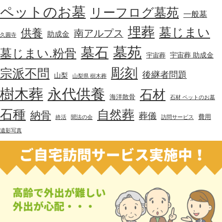
ペットのお墓
リーフログ墓苑
一般墓
埋葬
墓じまい
供養
南アルプス
助成金
久圓寺
墓苑
墓石
墓じまい.粉骨
宇宙葬 助成金
宇宙葬
彫刻
宗派不問
後継者問題
山梨
山梨県 樹木葬
樹木葬
永代供養
石材
海洋散骨
石材 ペットのお墓
石種
自然葬
納骨
葬儀
費用
終活
聞法の会
訪問サービス
遺影写真