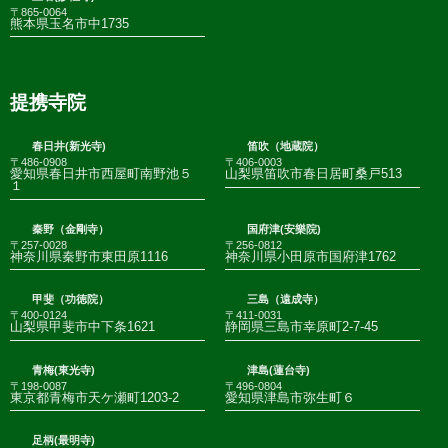
〒865-0064
熊本県玉名市中1735
提携寺院
春日井(新光寺)
笛吹（地蔵院）
〒486-0908
〒406-0003
愛知県春日井市西屋町南野池５
山梨県笛吹市春日居町桑戸513
１
秦野（金剛寺）
国府津(安樂院)
〒257-0028
〒256-0812
神奈川県秦野市東田原1116
神奈川県小田原市国府津1762
甲斐（功徳院）
三島（遠成寺）
〒400-0124
〒411-0031
山梨県甲斐市中下条1621
静岡県三島市幸原町2-7-45
青梅(東光寺)
津島(蓮台寺)
〒198-0087
〒496-0804
東京都青梅市天ケ瀬町1203-2
愛知県津島市弥生町６
足柄(最明寺)