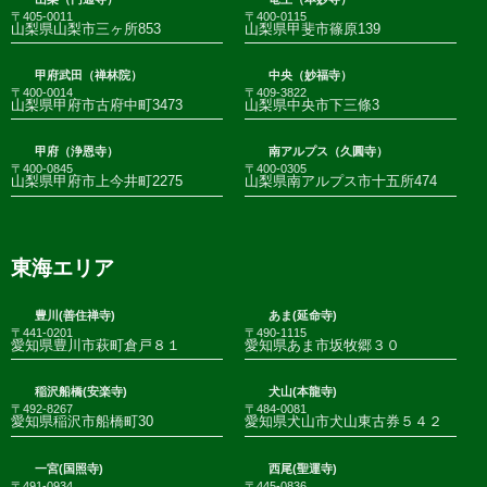
〒405-0011
〒400-0115
山梨県山梨市三ヶ所853
山梨県甲斐市篠原139
甲府武田（禅林院）
中央（妙福寺）
〒400-0014
〒409-3822
山梨県甲府市古府中町3473
山梨県中央市下三條3
甲府（浄恩寺）
南アルプス（久圓寺）
〒400-0845
〒400-0305
山梨県甲府市上今井町2275
山梨県南アルプス市十五所474
東海エリア
豊川(善住禅寺)
あま(延命寺)
〒441-0201
〒490-1115
愛知県豊川市萩町倉戸８１
愛知県あま市坂牧郷３０
稲沢船橋(安楽寺)
犬山(本龍寺)
〒492-8267
〒484-0081
愛知県稲沢市船橋町30
愛知県犬山市犬山東古券５４２
一宮(国照寺)
西尾(聖運寺)
〒491-0934
〒445-0836