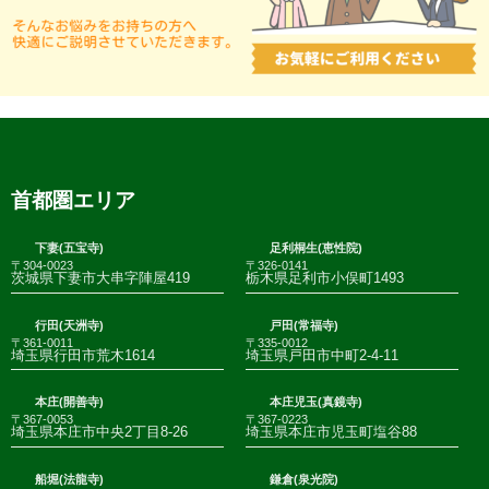
首都圏エリア
下妻(五宝寺)
足利桐生(恵性院)
〒304-0023
〒326-0141
茨城県下妻市大串字陣屋419
栃木県足利市小俣町1493
行田(天洲寺)
戸田(常福寺)
〒361-0011
〒335-0012
埼玉県行田市荒木1614
埼玉県戸田市中町2-4-11
本庄(開善寺)
本庄児玉(真鏡寺)
〒367-0053
〒367-0223
埼玉県本庄市中央2丁目8-26
埼玉県本庄市児玉町塩谷88
船堀(法龍寺)
鎌倉(泉光院)