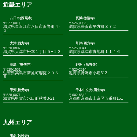
近畿エリア
八日市(西照寺)
長浜(徳勝寺)
〒527-0011
〒526-0033
滋賀県東近江市八日市浜野町４-
滋賀県長浜市平方町８７２
２
大津(西方寺)
草津(西方寺)
〒520-0807
〒525-0041
滋賀県大津市松本１丁目５−１３
滋賀県草津市青地町１１４６
高島（覺傳寺）
野洲（法善寺）
4
〒520-1531
〒520-231
滋賀県高島市新旭町饗庭２３６
滋賀県野洲市小堤312
９
甲賀(松元寺)
千本中立売(國生寺)
〒528-0071
〒602-8342
滋賀県甲賀市水口町秋葉3-21
京都府京都市上京区五番町161
九州エリア
玉名(妙性寺)