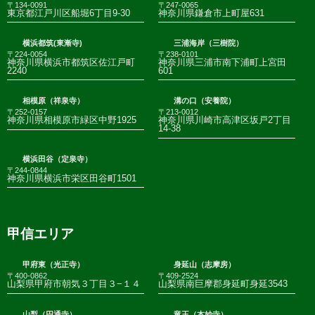
〒134-0091
〒247-0065
東京都江戸川区船堀6丁目9-30
神奈川県鎌倉市上町屋631
横浜都筑(東漸寺)
三浦海岸（三樹院）
〒224-0054
〒238-0101
神奈川県横浜市都筑区佐江戸町
神奈川県三浦市南下浦町上宮田
2240
601
相模原（祥泉寺）
溝の口（安養院）
〒252-0157
〒213-0012
神奈川県相模原市緑区中野1925
神奈川県川崎市高津区坂戸2丁目
14-38
横浜田谷（定泉寺）
〒244-0844
神奈川県横浜市栄区田谷町1501
甲信エリア
甲府東（光正寺）
身延山（志摩房）
〒400-0862
〒409-2524
山梨県甲府市朝気３丁目３−１４
山梨県南巨摩郡身延町身延3543
山梨（円通寺）
竜王（本妙寺）