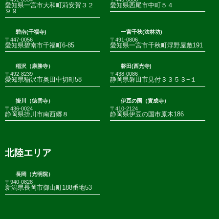
愛知県一宮市大和町苅安賀３２
愛知県西尾市中町５４
９９
碧南(千福寺)
一宮千秋(法林坊)
〒447-0056
〒491-0806
愛知県碧南市千福町6-85
愛知県一宮市千秋町浮野屋敷191
稲沢（康勝寺）
磐田(西光寺)
〒492-8239
〒438-0086
愛知県稲沢市奥田中切町58
静岡県磐田市見付３３５３−１
掛川（徳雲寺）
伊豆の国（實成寺）
〒436-0024
〒410-2124
静岡県掛川市南西郷８
静岡県伊豆の国市原木186
北陸エリア
長岡（光明院）
〒940-0828
新潟県長岡市御山町188番地53