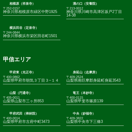
相模原（祥泉寺）
溝の口（安養院）
〒252-0157
〒213-0012
神奈川県相模原市緑区中野1925
神奈川県川崎市高津区坂戸2丁目
14-38
横浜田谷（定泉寺）
〒244-0844
神奈川県横浜市栄区田谷町1501
甲信エリア
甲府東（光正寺）
身延山（志摩房）
〒400-0862
〒409-2524
山梨県甲府市朝気３丁目３−１４
山梨県南巨摩郡身延町身延3543
山梨（円通寺）
竜王（本妙寺）
〒405-0011
〒400-0115
山梨県山梨市三ヶ所853
山梨県甲斐市篠原139
甲府武田（禅林院）
中央（妙福寺）
〒400-0014
〒409-3822
山梨県甲府市古府中町3473
山梨県中央市下三條3