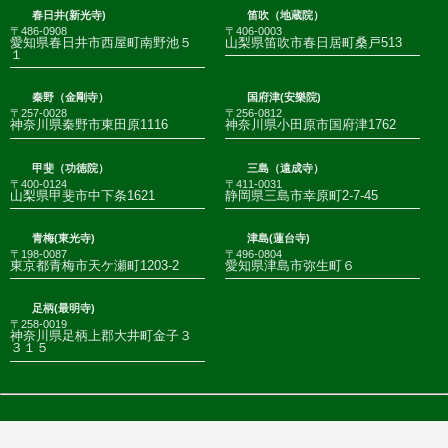
春日井(新光寺)
笛吹（地蔵院）
〒486-0908
〒406-0003
愛知県春日井市西屋町南野池５
山梨県笛吹市春日居町桑戸513
１
秦野（金剛寺）
国府津(安樂院)
〒257-0028
〒256-0812
神奈川県秦野市東田原1116
神奈川県小田原市国府津1762
甲斐（功徳院）
三島（遠成寺）
〒400-0124
〒411-0031
山梨県甲斐市中下条1621
静岡県三島市幸原町2-7-45
青梅(東光寺)
津島(蓮台寺)
〒198-0087
〒496-0804
東京都青梅市天ケ瀬町1203-2
愛知県津島市弥生町６
足柄(最明寺)
〒258-0019
神奈川県足柄上郡大井町金子３
３１５