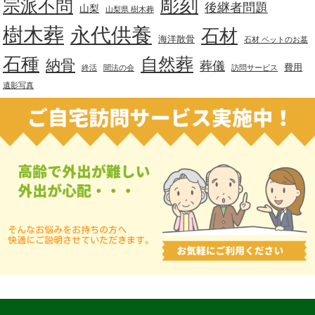
彫刻
宗派不問
後継者問題
山梨
山梨県 樹木葬
樹木葬
永代供養
石材
海洋散骨
石材 ペットのお墓
石種
自然葬
納骨
葬儀
費用
終活
聞法の会
訪問サービス
遺影写真