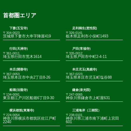
首都圏エリア
下妻(五宝寺)
足利桐生(恵性院)
〒304-0023
〒326-0141
茨城県下妻市大串字陣屋419
栃木県足利市小俣町1493
行田(天洲寺)
戸田(常福寺)
〒361-0011
〒335-0012
埼玉県行田市荒木1614
埼玉県戸田市中町2-4-11
本庄(開善寺)
本庄児玉(真鏡寺)
〒367-0053
〒367-0223
埼玉県本庄市中央2丁目8-26
埼玉県本庄市児玉町塩谷88
船堀(法龍寺)
鎌倉(泉光院)
〒134-0091
〒247-0065
東京都江戸川区船堀6丁目9-30
神奈川県鎌倉市上町屋631
横浜都筑(東漸寺)
三浦海岸（三樹院）
〒224-0054
〒238-0101
神奈川県横浜市都筑区佐江戸町
神奈川県三浦市南下浦町上宮田
2240
601