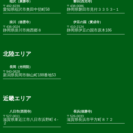
稲沢（康勝寺）
磐田(西光寺)
〒492-8239
〒438-0086
愛知県稲沢市奥田中切町58
静岡県磐田市見付３３５３−１
掛川（徳雲寺）
伊豆の国（實成寺）
〒436-0024
〒410-2124
静岡県掛川市南西郷８
静岡県伊豆の国市原木186
北陸エリア
長岡（光明院）
〒940-0828
新潟県長岡市御山町188番地53
近畿エリア
八日市(西照寺)
長浜(徳勝寺)
〒527-0011
〒526-0033
滋賀県東近江市八日市浜野町４-
滋賀県長浜市平方町８７２
２