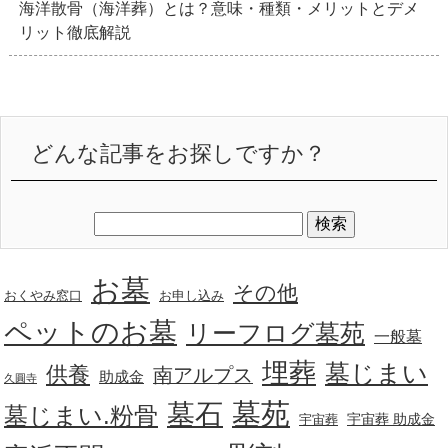
海洋散骨（海洋葬）とは？意味・種類・メリットとデメ
リット徹底解説
どんな記事をお探しですか？
お墓
その他
おくやみ窓口
お申し込み
ペットのお墓
リーフログ墓苑
一般墓
埋葬
墓じまい
供養
南アルプス
助成金
久圓寺
墓苑
墓石
墓じまい.粉骨
宇宙葬 助成金
宇宙葬