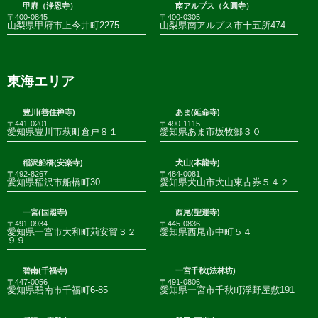
甲府（浄恩寺）
南アルプス（久圓寺）
〒400-0845
〒400-0305
山梨県甲府市上今井町2275
山梨県南アルプス市十五所474
東海エリア
豊川(善住禅寺)
あま(延命寺)
〒441-0201
〒490-1115
愛知県豊川市萩町倉戸８１
愛知県あま市坂牧郷３０
稲沢船橋(安楽寺)
犬山(本龍寺)
〒492-8267
〒484-0081
愛知県稲沢市船橋町30
愛知県犬山市犬山東古券５４２
一宮(国照寺)
西尾(聖運寺)
〒491-0934
〒445-0836
愛知県一宮市大和町苅安賀３２
愛知県西尾市中町５４
９９
碧南(千福寺)
一宮千秋(法林坊)
〒447-0056
〒491-0806
愛知県碧南市千福町6-85
愛知県一宮市千秋町浮野屋敷191