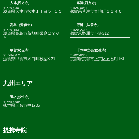
大津(西方寺)
草津(西方寺)
〒520-0807
〒525-0041
滋賀県大津市松本１丁目５−１３
滋賀県草津市青地町１１４６
高島（覺傳寺）
野洲（法善寺）
4
〒520-1531
〒520-231
滋賀県高島市新旭町饗庭２３６
滋賀県野洲市小堤312
９
甲賀(松元寺)
千本中立売(國生寺)
〒528-0071
〒602-8342
滋賀県甲賀市水口町秋葉3-21
京都府京都市上京区五番町161
九州エリア
玉名(妙性寺)
〒865-0064
熊本県玉名市中1735
提携寺院