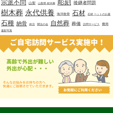
彫刻
宗派不問
後継者問題
山梨
山梨県 樹木葬
樹木葬
永代供養
石材
海洋散骨
石材 ペットのお墓
石種
自然葬
納骨
葬儀
費用
終活
聞法の会
訪問サービス
遺影写真