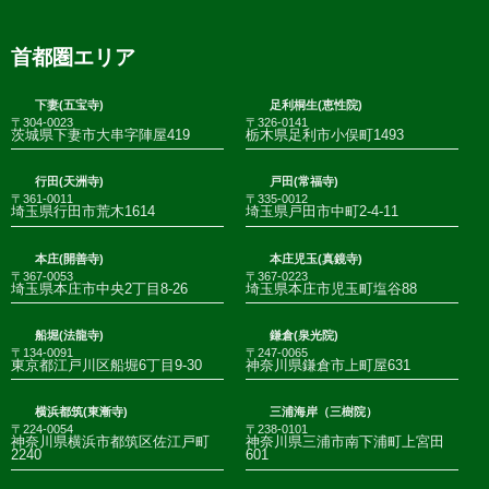
首都圏エリア
下妻(五宝寺)
足利桐生(恵性院)
〒304-0023
〒326-0141
茨城県下妻市大串字陣屋419
栃木県足利市小俣町1493
行田(天洲寺)
戸田(常福寺)
〒361-0011
〒335-0012
埼玉県行田市荒木1614
埼玉県戸田市中町2-4-11
本庄(開善寺)
本庄児玉(真鏡寺)
〒367-0053
〒367-0223
埼玉県本庄市中央2丁目8-26
埼玉県本庄市児玉町塩谷88
船堀(法龍寺)
鎌倉(泉光院)
〒134-0091
〒247-0065
東京都江戸川区船堀6丁目9-30
神奈川県鎌倉市上町屋631
横浜都筑(東漸寺)
三浦海岸（三樹院）
〒224-0054
〒238-0101
神奈川県横浜市都筑区佐江戸町
神奈川県三浦市南下浦町上宮田
2240
601