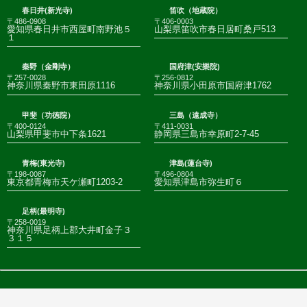
春日井(新光寺)
笛吹（地蔵院）
〒486-0908
〒406-0003
愛知県春日井市西屋町南野池５
山梨県笛吹市春日居町桑戸513
１
秦野（金剛寺）
国府津(安樂院)
〒257-0028
〒256-0812
神奈川県秦野市東田原1116
神奈川県小田原市国府津1762
甲斐（功徳院）
三島（遠成寺）
〒400-0124
〒411-0031
山梨県甲斐市中下条1621
静岡県三島市幸原町2-7-45
青梅(東光寺)
津島(蓮台寺)
〒198-0087
〒496-0804
東京都青梅市天ケ瀬町1203-2
愛知県津島市弥生町６
足柄(最明寺)
〒258-0019
神奈川県足柄上郡大井町金子３
３１５