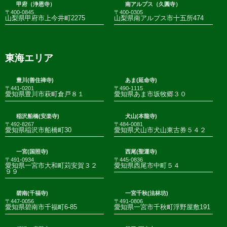
甲府（浄恩寺）
南アルプス（久圓寺）
〒400-0845
〒400-0305
山梨県甲府市上今井町2275
山梨県南アルプス市十五所474
東海エリア
豊川(善住禅寺)
あま(延命寺)
〒441-0201
〒490-1115
愛知県豊川市萩町倉戸８１
愛知県あま市坂牧郷３０
稲沢船橋(安楽寺)
犬山(本龍寺)
〒492-8267
〒484-0081
愛知県稲沢市船橋町30
愛知県犬山市犬山東古券５４２
一宮(国照寺)
西尾(聖運寺)
〒491-0934
〒445-0836
愛知県一宮市大和町苅安賀３２
愛知県西尾市中町５４
９９
碧南(千福寺)
一宮千秋(法林坊)
〒447-0056
〒491-0806
愛知県碧南市千福町6-85
愛知県一宮市千秋町浮野屋敷191