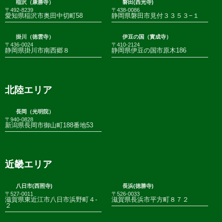
稲沢（康勝寺）
磐田(西光寺)
〒492-8239
〒438-0086
愛知県稲沢市奥田中切町58
静岡県磐田市見付３３５３−１
掛川（徳雲寺）
伊豆の国（實成寺）
〒436-0024
〒410-2124
静岡県掛川市南西郷８
静岡県伊豆の国市原木186
北陸エリア
長岡（光明院）
〒940-0828
新潟県長岡市御山町188番地53
近畿エリア
八日市(西照寺)
長浜(徳勝寺)
〒527-0011
〒526-0033
滋賀県東近江市八日市浜野町４-
滋賀県長浜市平方町８７２
２