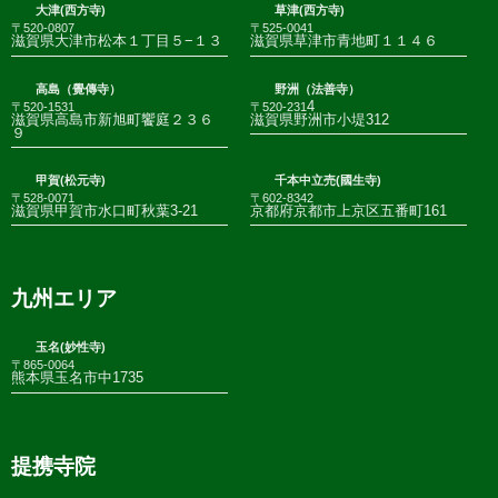
大津(西方寺)
草津(西方寺)
〒520-0807
〒525-0041
滋賀県大津市松本１丁目５−１３
滋賀県草津市青地町１１４６
高島（覺傳寺）
野洲（法善寺）
4
〒520-1531
〒520-231
滋賀県高島市新旭町饗庭２３６
滋賀県野洲市小堤312
９
甲賀(松元寺)
千本中立売(國生寺)
〒528-0071
〒602-8342
滋賀県甲賀市水口町秋葉3-21
京都府京都市上京区五番町161
九州エリア
玉名(妙性寺)
〒865-0064
熊本県玉名市中1735
提携寺院