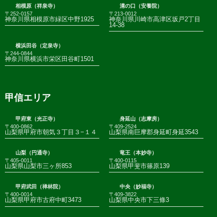
相模原（祥泉寺）
溝の口（安養院）
〒252-0157
〒213-0012
神奈川県相模原市緑区中野1925
神奈川県川崎市高津区坂戸2丁目
14-38
横浜田谷（定泉寺）
〒244-0844
神奈川県横浜市栄区田谷町1501
甲信エリア
甲府東（光正寺）
身延山（志摩房）
〒400-0862
〒409-2524
山梨県甲府市朝気３丁目３−１４
山梨県南巨摩郡身延町身延3543
山梨（円通寺）
竜王（本妙寺）
〒405-0011
〒400-0115
山梨県山梨市三ヶ所853
山梨県甲斐市篠原139
甲府武田（禅林院）
中央（妙福寺）
〒400-0014
〒409-3822
山梨県甲府市古府中町3473
山梨県中央市下三條3