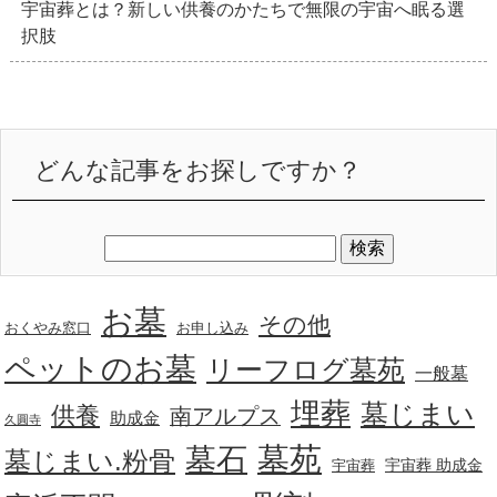
宇宙葬とは？新しい供養のかたちで無限の宇宙へ眠る選
択肢
どんな記事をお探しですか？
お墓
その他
おくやみ窓口
お申し込み
ペットのお墓
リーフログ墓苑
一般墓
埋葬
墓じまい
供養
南アルプス
助成金
久圓寺
墓苑
墓石
墓じまい.粉骨
宇宙葬 助成金
宇宙葬