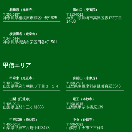
相模原（祥泉寺）
溝の口（安養院）
〒252-0157
〒213-0012
神奈川県相模原市緑区中野1925
神奈川県川崎市高津区坂戸2丁目
14-38
横浜田谷（定泉寺）
〒244-0844
神奈川県横浜市栄区田谷町1501
甲信エリア
甲府東（光正寺）
身延山（志摩房）
〒400-0862
〒409-2524
山梨県甲府市朝気３丁目３−１４
山梨県南巨摩郡身延町身延3543
山梨（円通寺）
竜王（本妙寺）
〒405-0011
〒400-0115
山梨県山梨市三ヶ所853
山梨県甲斐市篠原139
甲府武田（禅林院）
中央（妙福寺）
〒400-0014
〒409-3822
山梨県甲府市古府中町3473
山梨県中央市下三條3