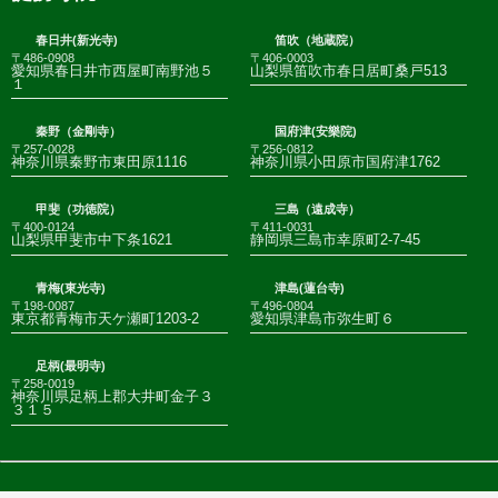
春日井(新光寺)
笛吹（地蔵院）
〒486-0908
〒406-0003
愛知県春日井市西屋町南野池５
山梨県笛吹市春日居町桑戸513
１
秦野（金剛寺）
国府津(安樂院)
〒257-0028
〒256-0812
神奈川県秦野市東田原1116
神奈川県小田原市国府津1762
甲斐（功徳院）
三島（遠成寺）
〒400-0124
〒411-0031
山梨県甲斐市中下条1621
静岡県三島市幸原町2-7-45
青梅(東光寺)
津島(蓮台寺)
〒198-0087
〒496-0804
東京都青梅市天ケ瀬町1203-2
愛知県津島市弥生町６
足柄(最明寺)
〒258-0019
神奈川県足柄上郡大井町金子３
３１５