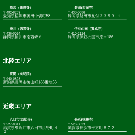
稲沢（康勝寺）
磐田(西光寺)
〒492-8239
〒438-0086
愛知県稲沢市奥田中切町58
静岡県磐田市見付３３５３−１
掛川（徳雲寺）
伊豆の国（實成寺）
〒436-0024
〒410-2124
静岡県掛川市南西郷８
静岡県伊豆の国市原木186
北陸エリア
長岡（光明院）
〒940-0828
新潟県長岡市御山町188番地53
近畿エリア
八日市(西照寺)
長浜(徳勝寺)
〒527-0011
〒526-0033
滋賀県東近江市八日市浜野町４-
滋賀県長浜市平方町８７２
２