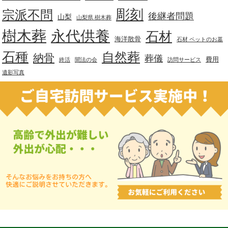
彫刻
宗派不問
後継者問題
山梨
山梨県 樹木葬
樹木葬
永代供養
石材
海洋散骨
石材 ペットのお墓
石種
自然葬
納骨
葬儀
費用
終活
聞法の会
訪問サービス
遺影写真