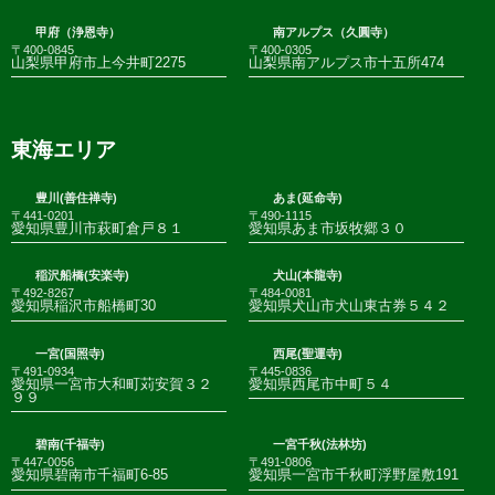
甲府（浄恩寺）
南アルプス（久圓寺）
〒400-0845
〒400-0305
山梨県甲府市上今井町2275
山梨県南アルプス市十五所474
東海エリア
豊川(善住禅寺)
あま(延命寺)
〒441-0201
〒490-1115
愛知県豊川市萩町倉戸８１
愛知県あま市坂牧郷３０
稲沢船橋(安楽寺)
犬山(本龍寺)
〒492-8267
〒484-0081
愛知県稲沢市船橋町30
愛知県犬山市犬山東古券５４２
一宮(国照寺)
西尾(聖運寺)
〒491-0934
〒445-0836
愛知県一宮市大和町苅安賀３２
愛知県西尾市中町５４
９９
碧南(千福寺)
一宮千秋(法林坊)
〒447-0056
〒491-0806
愛知県碧南市千福町6-85
愛知県一宮市千秋町浮野屋敷191