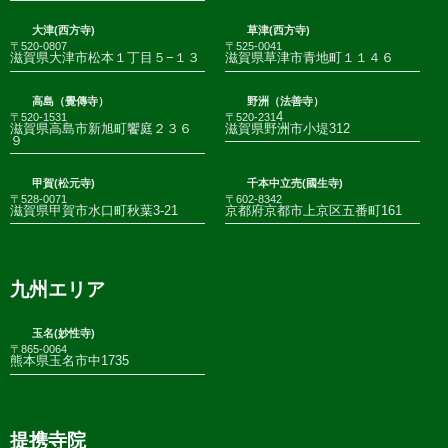
大津(西方寺)
草津(西方寺)
〒520-0807
〒525-0041
滋賀県大津市松本１丁目５−１３
滋賀県草津市青地町１１４６
高島（覺傳寺）
野洲（法善寺）
4
〒520-1531
〒520-231
滋賀県高島市新旭町饗庭２３６
滋賀県野洲市小堤312
９
甲賀(松元寺)
千本中立売(國生寺)
〒528-0071
〒602-8342
滋賀県甲賀市水口町秋葉3-21
京都府京都市上京区五番町161
九州エリア
玉名(妙性寺)
〒865-0064
熊本県玉名市中1735
提携寺院