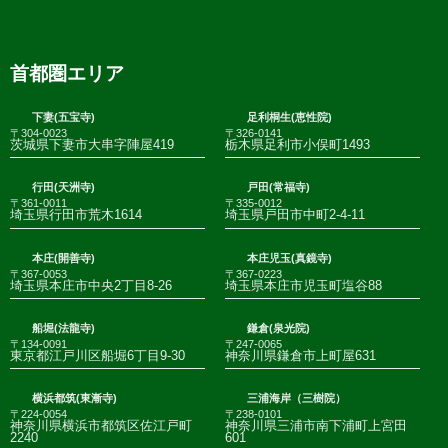
首都圏エリア
下妻(五宝寺)
足利桐生(恵性院)
〒304-0023
〒326-0141
茨城県下妻市大串字陣屋419
栃木県足利市小俣町1493
行田(天洲寺)
戸田(常福寺)
〒361-0011
〒335-0012
埼玉県行田市荒木1614
埼玉県戸田市中町2-4-11
本庄(開善寺)
本庄児玉(真鏡寺)
〒367-0053
〒367-0223
埼玉県本庄市中央2丁目8-26
埼玉県本庄市児玉町塩谷88
船堀(法龍寺)
鎌倉(泉光院)
〒134-0091
〒247-0065
東京都江戸川区船堀6丁目9-30
神奈川県鎌倉市上町屋631
横浜都筑(東漸寺)
三浦海岸（三樹院）
〒224-0054
〒238-0101
神奈川県横浜市都筑区佐江戸町
神奈川県三浦市南下浦町上宮田
2240
601