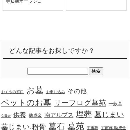
寺)2期オープン...
どんな記事をお探しですか？
お墓
その他
おくやみ窓口
お申し込み
ペットのお墓
リーフログ墓苑
一般墓
埋葬
墓じまい
供養
南アルプス
助成金
久圓寺
墓苑
墓石
墓じまい.粉骨
宇宙葬 助成金
宇宙葬