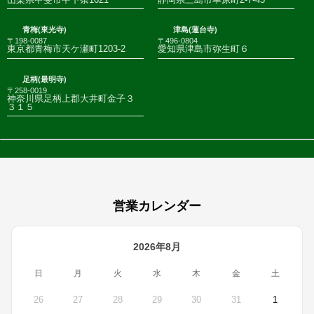
青梅(東光寺)
津島(蓮台寺)
〒198-0087
〒496-0804
東京都青梅市天ケ瀬町1203-2
愛知県津島市弥生町６
足柄(最明寺)
〒258-0019
神奈川県足柄上郡大井町金子３
３１５
営業カレンダー
2026年8月
日
月
火
水
木
金
土
26
27
28
29
30
31
1