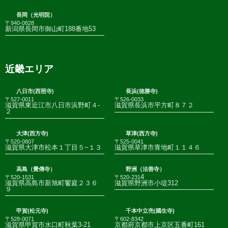
長岡（光明院）
〒940-0828
新潟県長岡市御山町188番地53
近畿エリア
八日市(西照寺)
長浜(徳勝寺)
〒527-0011
〒526-0033
滋賀県東近江市八日市浜野町４-
滋賀県長浜市平方町８７２
２
大津(西方寺)
草津(西方寺)
〒520-0807
〒525-0041
滋賀県大津市松本１丁目５−１３
滋賀県草津市青地町１１４６
高島（覺傳寺）
野洲（法善寺）
4
〒520-1531
〒520-231
滋賀県高島市新旭町饗庭２３６
滋賀県野洲市小堤312
９
甲賀(松元寺)
千本中立売(國生寺)
〒528-0071
〒602-8342
滋賀県甲賀市水口町秋葉3-21
京都府京都市上京区五番町161