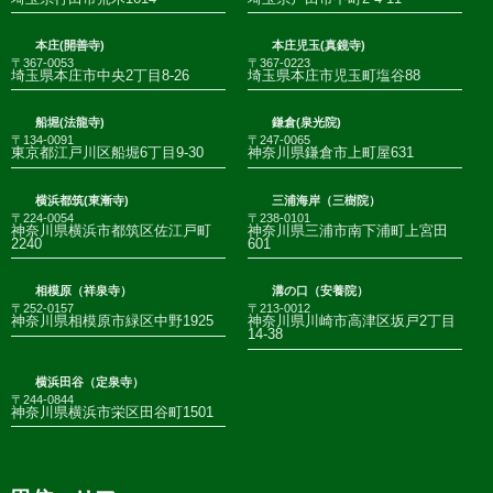
本庄(開善寺)
本庄児玉(真鏡寺)
〒367-0053
〒367-0223
埼玉県本庄市中央2丁目8-26
埼玉県本庄市児玉町塩谷88
船堀(法龍寺)
鎌倉(泉光院)
〒134-0091
〒247-0065
東京都江戸川区船堀6丁目9-30
神奈川県鎌倉市上町屋631
横浜都筑(東漸寺)
三浦海岸（三樹院）
〒224-0054
〒238-0101
神奈川県横浜市都筑区佐江戸町
神奈川県三浦市南下浦町上宮田
2240
601
相模原（祥泉寺）
溝の口（安養院）
〒252-0157
〒213-0012
神奈川県相模原市緑区中野1925
神奈川県川崎市高津区坂戸2丁目
14-38
横浜田谷（定泉寺）
〒244-0844
神奈川県横浜市栄区田谷町1501