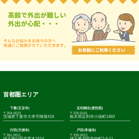
首都圏エリア
下妻(五宝寺)
足利桐生(恵性院)
〒304-0023
〒326-0141
茨城県下妻市大串字陣屋419
栃木県足利市小俣町1493
行田(天洲寺)
戸田(常福寺)
〒361-0011
〒335-0012
埼玉県行田市荒木1614
埼玉県戸田市中町2-4-11