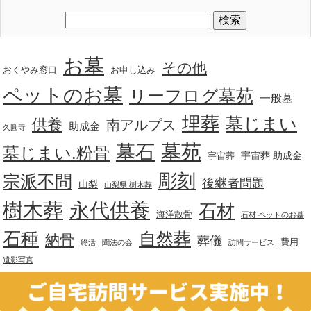
お墓
その他
おくやみ窓口
お申し込み
ペットのお墓
リーフログ墓苑
一般墓
埋葬
墓じまい
供養
南アルプス
助成金
久圓寺
墓苑
墓石
墓じまい.粉骨
宇宙葬 助成金
宇宙葬
彫刻
宗派不問
後継者問題
山梨
山梨県 樹木葬
樹木葬
永代供養
石材
海洋散骨
石材 ペットのお墓
石種
自然葬
納骨
葬儀
費用
終活
聞法の会
訪問サービス
遺影写真