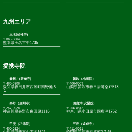
九州エリア
玉名(妙性寺)
〒865-0064
熊本県玉名市中1735
提携寺院
春日井(新光寺)
笛吹（地蔵院）
〒486-0908
〒406-0003
愛知県春日井市西屋町南野池５
山梨県笛吹市春日居町桑戸513
１
秦野（金剛寺）
国府津(安樂院)
〒257-0028
〒256-0812
神奈川県秦野市東田原1116
神奈川県小田原市国府津1762
甲斐（功徳院）
三島（遠成寺）
〒400-0124
〒411-0031
山梨県甲斐市中下条1621
静岡県三島市幸原町2-7-45