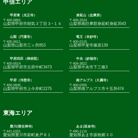
甲信エリア
甲府東（光正寺）
身延山（志摩房）
〒400-0862
〒409-2524
山梨県甲府市朝気３丁目３−１４
山梨県南巨摩郡身延町身延3543
山梨（円通寺）
竜王（本妙寺）
〒405-0011
〒400-0115
山梨県山梨市三ヶ所853
山梨県甲斐市篠原139
甲府武田（禅林院）
中央（妙福寺）
〒400-0014
〒409-3822
山梨県甲府市古府中町3473
山梨県中央市下三條3
甲府（浄恩寺）
南アルプス（久圓寺）
〒400-0845
〒400-0305
山梨県甲府市上今井町2275
山梨県南アルプス市十五所474
東海エリア
豊川(善住禅寺)
あま(延命寺)
〒441-0201
〒490-1115
愛知県豊川市萩町倉戸８１
愛知県あま市坂牧郷３０