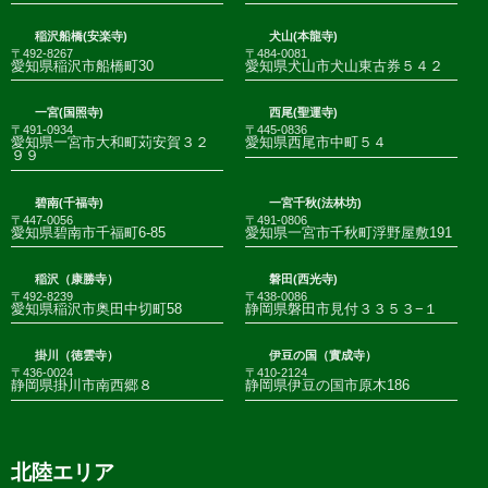
稲沢船橋(安楽寺)
犬山(本龍寺)
〒492-8267
〒484-0081
愛知県稲沢市船橋町30
愛知県犬山市犬山東古券５４２
一宮(国照寺)
西尾(聖運寺)
〒491-0934
〒445-0836
愛知県一宮市大和町苅安賀３２
愛知県西尾市中町５４
９９
碧南(千福寺)
一宮千秋(法林坊)
〒447-0056
〒491-0806
愛知県碧南市千福町6-85
愛知県一宮市千秋町浮野屋敷191
稲沢（康勝寺）
磐田(西光寺)
〒492-8239
〒438-0086
愛知県稲沢市奥田中切町58
静岡県磐田市見付３３５３−１
掛川（徳雲寺）
伊豆の国（實成寺）
〒436-0024
〒410-2124
静岡県掛川市南西郷８
静岡県伊豆の国市原木186
北陸エリア