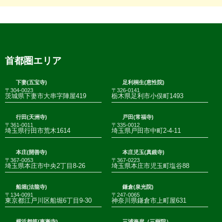
首都圏エリア
下妻(五宝寺)
足利桐生(恵性院)
〒304-0023
〒326-0141
茨城県下妻市大串字陣屋419
栃木県足利市小俣町1493
行田(天洲寺)
戸田(常福寺)
〒361-0011
〒335-0012
埼玉県行田市荒木1614
埼玉県戸田市中町2-4-11
本庄(開善寺)
本庄児玉(真鏡寺)
〒367-0053
〒367-0223
埼玉県本庄市中央2丁目8-26
埼玉県本庄市児玉町塩谷88
船堀(法龍寺)
鎌倉(泉光院)
〒134-0091
〒247-0065
東京都江戸川区船堀6丁目9-30
神奈川県鎌倉市上町屋631
横浜都筑(東漸寺)
三浦海岸（三樹院）