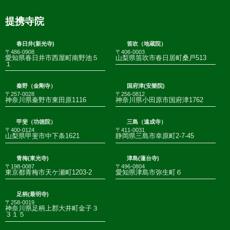
提携寺院
春日井(新光寺)
笛吹（地蔵院）
〒486-0908
〒406-0003
愛知県春日井市西屋町南野池５
山梨県笛吹市春日居町桑戸513
１
秦野（金剛寺）
国府津(安樂院)
〒257-0028
〒256-0812
神奈川県秦野市東田原1116
神奈川県小田原市国府津1762
甲斐（功徳院）
三島（遠成寺）
〒400-0124
〒411-0031
山梨県甲斐市中下条1621
静岡県三島市幸原町2-7-45
青梅(東光寺)
津島(蓮台寺)
〒198-0087
〒496-0804
東京都青梅市天ケ瀬町1203-2
愛知県津島市弥生町６
足柄(最明寺)
〒258-0019
神奈川県足柄上郡大井町金子３
３１５