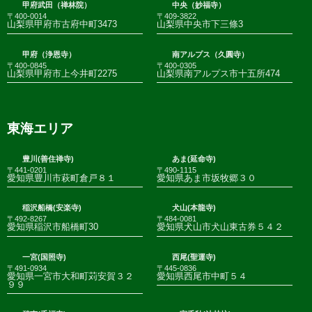
甲府武田（禅林院）
中央（妙福寺）
〒400-0014
〒409-3822
山梨県甲府市古府中町3473
山梨県中央市下三條3
甲府（浄恩寺）
南アルプス（久圓寺）
〒400-0845
〒400-0305
山梨県甲府市上今井町2275
山梨県南アルプス市十五所474
東海エリア
豊川(善住禅寺)
あま(延命寺)
〒441-0201
〒490-1115
愛知県豊川市萩町倉戸８１
愛知県あま市坂牧郷３０
稲沢船橋(安楽寺)
犬山(本龍寺)
〒492-8267
〒484-0081
愛知県稲沢市船橋町30
愛知県犬山市犬山東古券５４２
一宮(国照寺)
西尾(聖運寺)
〒491-0934
〒445-0836
愛知県一宮市大和町苅安賀３２
愛知県西尾市中町５４
９９