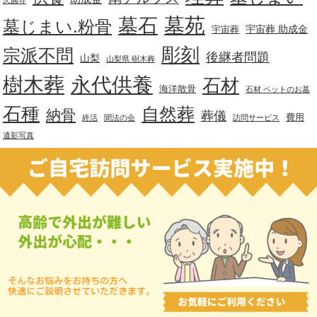
久圓寺
墓苑
墓石
墓じまい.粉骨
宇宙葬 助成金
宇宙葬
彫刻
宗派不問
後継者問題
山梨
山梨県 樹木葬
樹木葬
永代供養
石材
海洋散骨
石材 ペットのお墓
石種
自然葬
納骨
葬儀
費用
終活
聞法の会
訪問サービス
遺影写真