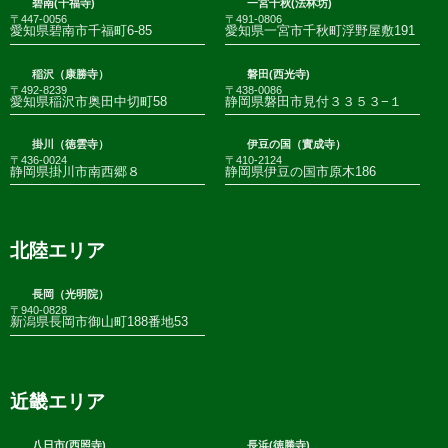
碧南(千福寺)
一宮千秋(法林坊)
〒447-0056
〒491-0806
愛知県碧南市千福町6-85
愛知県一宮市千秋町浮野屋敷191
稲沢（康勝寺）
磐田(西光寺)
〒492-8239
〒438-0086
愛知県稲沢市奥田中切町58
静岡県磐田市見付３３５３−１
掛川（徳雲寺）
伊豆の国（實成寺）
〒436-0024
〒410-2124
静岡県掛川市南西郷８
静岡県伊豆の国市原木186
北陸エリア
長岡（光明院）
〒940-0828
新潟県長岡市御山町188番地53
近畿エリア
八日市(西照寺)
長浜(徳勝寺)