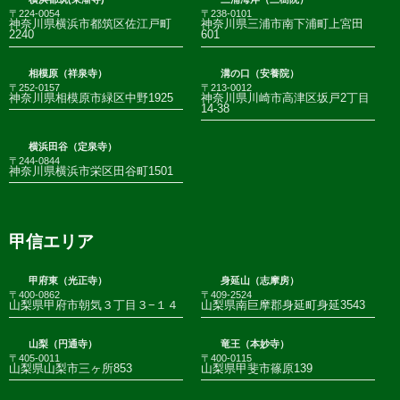
〒224-0054
〒238-0101
神奈川県横浜市都筑区佐江戸町
神奈川県三浦市南下浦町上宮田
2240
601
相模原（祥泉寺）
溝の口（安養院）
〒252-0157
〒213-0012
神奈川県相模原市緑区中野1925
神奈川県川崎市高津区坂戸2丁目
14-38
横浜田谷（定泉寺）
〒244-0844
神奈川県横浜市栄区田谷町1501
甲信エリア
甲府東（光正寺）
身延山（志摩房）
〒400-0862
〒409-2524
山梨県甲府市朝気３丁目３−１４
山梨県南巨摩郡身延町身延3543
山梨（円通寺）
竜王（本妙寺）
〒405-0011
〒400-0115
山梨県山梨市三ヶ所853
山梨県甲斐市篠原139