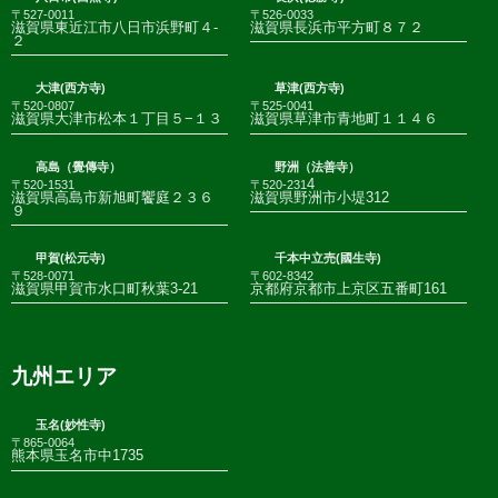
〒527-0011
〒526-0033
滋賀県東近江市八日市浜野町４-
滋賀県長浜市平方町８７２
２
大津(西方寺)
草津(西方寺)
〒520-0807
〒525-0041
滋賀県大津市松本１丁目５−１３
滋賀県草津市青地町１１４６
高島（覺傳寺）
野洲（法善寺）
4
〒520-1531
〒520-231
滋賀県高島市新旭町饗庭２３６
滋賀県野洲市小堤312
９
甲賀(松元寺)
千本中立売(國生寺)
〒528-0071
〒602-8342
滋賀県甲賀市水口町秋葉3-21
京都府京都市上京区五番町161
九州エリア
玉名(妙性寺)
〒865-0064
熊本県玉名市中1735