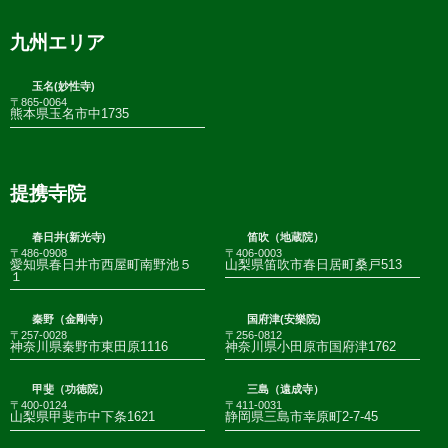
九州エリア
玉名(妙性寺)
〒865-0064
熊本県玉名市中1735
提携寺院
春日井(新光寺)
笛吹（地蔵院）
〒486-0908
〒406-0003
愛知県春日井市西屋町南野池５
山梨県笛吹市春日居町桑戸513
１
秦野（金剛寺）
国府津(安樂院)
〒257-0028
〒256-0812
神奈川県秦野市東田原1116
神奈川県小田原市国府津1762
甲斐（功徳院）
三島（遠成寺）
〒400-0124
〒411-0031
山梨県甲斐市中下条1621
静岡県三島市幸原町2-7-45