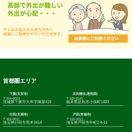
首都圏エリア
下妻(五宝寺)
足利桐生(恵性院)
〒304-0023
〒326-0141
茨城県下妻市大串字陣屋419
栃木県足利市小俣町1493
行田(天洲寺)
戸田(常福寺)
〒361-0011
〒335-0012
埼玉県行田市荒木1614
埼玉県戸田市中町2-4-11