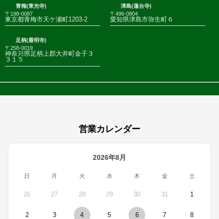
青梅(東光寺)
津島(蓮台寺)
〒198-0087
〒496-0804
東京都青梅市天ケ瀬町1203-2
愛知県津島市弥生町６
足柄(最明寺)
〒258-0019
神奈川県足柄上郡大井町金子３
３１５
営業カレンダー
2026年8月
日
月
火
水
木
金
土
26
27
28
29
30
31
1
2
3
4
5
6
7
8