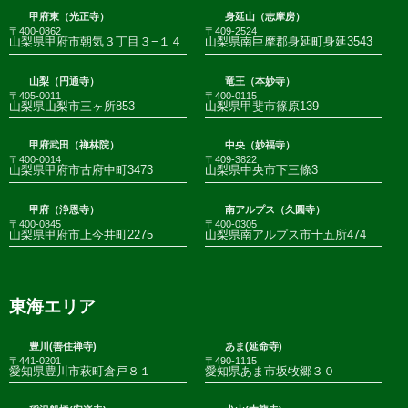
甲府東（光正寺）
身延山（志摩房）
〒400-0862
〒409-2524
山梨県甲府市朝気３丁目３−１４
山梨県南巨摩郡身延町身延3543
山梨（円通寺）
竜王（本妙寺）
〒405-0011
〒400-0115
山梨県山梨市三ヶ所853
山梨県甲斐市篠原139
甲府武田（禅林院）
中央（妙福寺）
〒400-0014
〒409-3822
山梨県甲府市古府中町3473
山梨県中央市下三條3
甲府（浄恩寺）
南アルプス（久圓寺）
〒400-0845
〒400-0305
山梨県甲府市上今井町2275
山梨県南アルプス市十五所474
東海エリア
豊川(善住禅寺)
あま(延命寺)
〒441-0201
〒490-1115
愛知県豊川市萩町倉戸８１
愛知県あま市坂牧郷３０