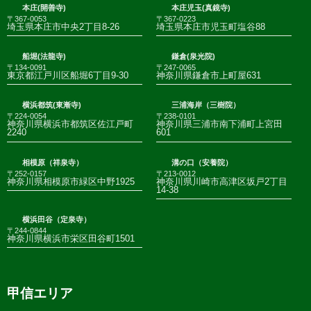
本庄(開善寺)
本庄児玉(真鏡寺)
〒367-0053
〒367-0223
埼玉県本庄市中央2丁目8-26
埼玉県本庄市児玉町塩谷88
船堀(法龍寺)
鎌倉(泉光院)
〒134-0091
〒247-0065
東京都江戸川区船堀6丁目9-30
神奈川県鎌倉市上町屋631
横浜都筑(東漸寺)
三浦海岸（三樹院）
〒224-0054
〒238-0101
神奈川県横浜市都筑区佐江戸町
神奈川県三浦市南下浦町上宮田
2240
601
相模原（祥泉寺）
溝の口（安養院）
〒252-0157
〒213-0012
神奈川県相模原市緑区中野1925
神奈川県川崎市高津区坂戸2丁目
14-38
横浜田谷（定泉寺）
〒244-0844
神奈川県横浜市栄区田谷町1501
甲信エリア