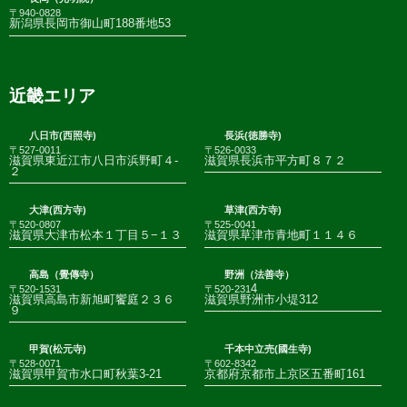
〒940-0828
新潟県長岡市御山町188番地53
近畿エリア
八日市(西照寺)
長浜(徳勝寺)
〒527-0011
〒526-0033
滋賀県東近江市八日市浜野町４-
滋賀県長浜市平方町８７２
２
大津(西方寺)
草津(西方寺)
〒520-0807
〒525-0041
滋賀県大津市松本１丁目５−１３
滋賀県草津市青地町１１４６
高島（覺傳寺）
野洲（法善寺）
4
〒520-1531
〒520-231
滋賀県高島市新旭町饗庭２３６
滋賀県野洲市小堤312
９
甲賀(松元寺)
千本中立売(國生寺)
〒528-0071
〒602-8342
滋賀県甲賀市水口町秋葉3-21
京都府京都市上京区五番町161