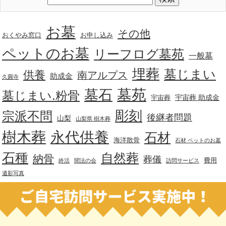
お墓
その他
おくやみ窓口
お申し込み
ペットのお墓
リーフログ墓苑
一般墓
埋葬
墓じまい
供養
南アルプス
助成金
久圓寺
墓苑
墓石
墓じまい.粉骨
宇宙葬 助成金
宇宙葬
彫刻
宗派不問
後継者問題
山梨
山梨県 樹木葬
樹木葬
永代供養
石材
海洋散骨
石材 ペットのお墓
石種
自然葬
納骨
葬儀
費用
終活
聞法の会
訪問サービス
遺影写真