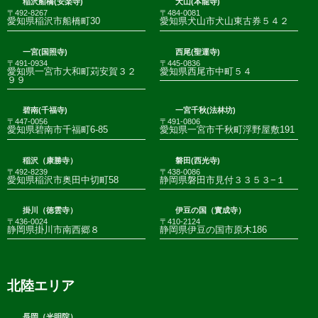
稲沢船橋(安楽寺)
犬山(本龍寺)
〒492-8267
〒484-0081
愛知県稲沢市船橋町30
愛知県犬山市犬山東古券５４２
一宮(国照寺)
西尾(聖運寺)
〒491-0934
〒445-0836
愛知県一宮市大和町苅安賀３２
愛知県西尾市中町５４
９９
碧南(千福寺)
一宮千秋(法林坊)
〒447-0056
〒491-0806
愛知県碧南市千福町6-85
愛知県一宮市千秋町浮野屋敷191
稲沢（康勝寺）
磐田(西光寺)
〒492-8239
〒438-0086
愛知県稲沢市奥田中切町58
静岡県磐田市見付３３５３−１
掛川（徳雲寺）
伊豆の国（實成寺）
〒436-0024
〒410-2124
静岡県掛川市南西郷８
静岡県伊豆の国市原木186
北陸エリア
長岡（光明院）