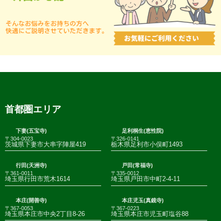
首都圏エリア
下妻(五宝寺)
足利桐生(恵性院)
〒304-0023
〒326-0141
茨城県下妻市大串字陣屋419
栃木県足利市小俣町1493
行田(天洲寺)
戸田(常福寺)
〒361-0011
〒335-0012
埼玉県行田市荒木1614
埼玉県戸田市中町2-4-11
本庄(開善寺)
本庄児玉(真鏡寺)
〒367-0053
〒367-0223
埼玉県本庄市中央2丁目8-26
埼玉県本庄市児玉町塩谷88