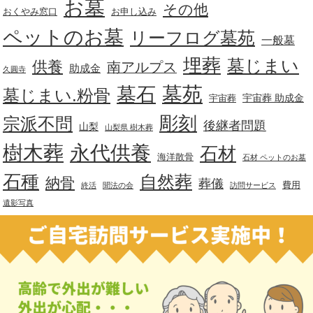
お墓
その他
おくやみ窓口
お申し込み
ペットのお墓
リーフログ墓苑
一般墓
埋葬
墓じまい
供養
南アルプス
助成金
久圓寺
墓苑
墓石
墓じまい.粉骨
宇宙葬 助成金
宇宙葬
彫刻
宗派不問
後継者問題
山梨
山梨県 樹木葬
樹木葬
永代供養
石材
海洋散骨
石材 ペットのお墓
石種
自然葬
納骨
葬儀
費用
終活
聞法の会
訪問サービス
遺影写真