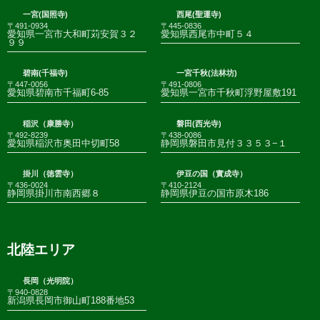
一宮(国照寺)
西尾(聖運寺)
〒491-0934
〒445-0836
愛知県一宮市大和町苅安賀３２
愛知県西尾市中町５４
９９
碧南(千福寺)
一宮千秋(法林坊)
〒447-0056
〒491-0806
愛知県碧南市千福町6-85
愛知県一宮市千秋町浮野屋敷191
稲沢（康勝寺）
磐田(西光寺)
〒492-8239
〒438-0086
愛知県稲沢市奥田中切町58
静岡県磐田市見付３３５３−１
掛川（徳雲寺）
伊豆の国（實成寺）
〒436-0024
〒410-2124
静岡県掛川市南西郷８
静岡県伊豆の国市原木186
北陸エリア
長岡（光明院）
〒940-0828
新潟県長岡市御山町188番地53