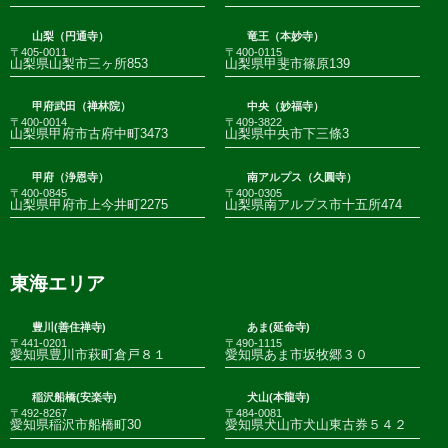
山梨（円通寺）
竜王（本妙寺）
〒405-0011
〒400-0115
山梨県山梨市三ヶ所853
山梨県甲斐市篠原139
甲府武田（禅林院）
中央（妙福寺）
〒400-0014
〒409-3822
山梨県甲府市古府中町3473
山梨県中央市下三條3
甲府（浄恩寺）
南アルプス（久圓寺）
〒400-0845
〒400-0305
山梨県甲府市上今井町2275
山梨県南アルプス市十五所474
東海エリア
豊川(善住禅寺)
あま(延命寺)
〒441-0201
〒490-1115
愛知県豊川市萩町倉戸８１
愛知県あま市坂牧郷３０
稲沢船橋(安楽寺)
犬山(本龍寺)
〒492-8267
〒484-0081
愛知県稲沢市船橋町30
愛知県犬山市犬山東古券５４２