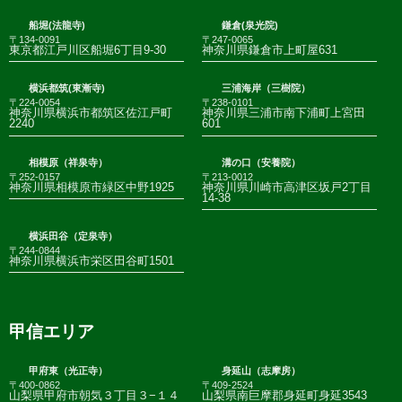
船堀(法龍寺)
鎌倉(泉光院)
〒134-0091
〒247-0065
東京都江戸川区船堀6丁目9-30
神奈川県鎌倉市上町屋631
横浜都筑(東漸寺)
三浦海岸（三樹院）
〒224-0054
〒238-0101
神奈川県横浜市都筑区佐江戸町
神奈川県三浦市南下浦町上宮田
2240
601
相模原（祥泉寺）
溝の口（安養院）
〒252-0157
〒213-0012
神奈川県相模原市緑区中野1925
神奈川県川崎市高津区坂戸2丁目
14-38
横浜田谷（定泉寺）
〒244-0844
神奈川県横浜市栄区田谷町1501
甲信エリア
甲府東（光正寺）
身延山（志摩房）
〒400-0862
〒409-2524
山梨県甲府市朝気３丁目３−１４
山梨県南巨摩郡身延町身延3543