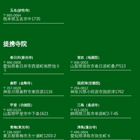
玉名(妙性寺)
〒865-0064
熊本県玉名市中1735
提携寺院
春日井(新光寺)
笛吹（地蔵院）
〒486-0908
〒406-0003
愛知県春日井市西屋町南野池５
山梨県笛吹市春日居町桑戸513
１
秦野（金剛寺）
国府津(安樂院)
〒257-0028
〒256-0812
神奈川県秦野市東田原1116
神奈川県小田原市国府津1762
甲斐（功徳院）
三島（遠成寺）
〒400-0124
〒411-0031
山梨県甲斐市中下条1621
静岡県三島市幸原町2-7-45
青梅(東光寺)
津島(蓮台寺)
〒198-0087
〒496-0804
東京都青梅市天ケ瀬町1203-2
愛知県津島市弥生町６