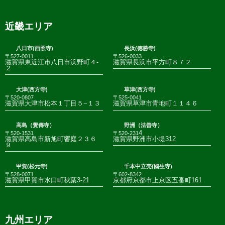
近畿エリア
八日市(西照寺)
長浜(徳勝寺)
〒527-0011
〒526-0033
滋賀県東近江市八日市浜野町４-
滋賀県長浜市平方町８７２
２
大津(西方寺)
草津(西方寺)
〒520-0807
〒525-0041
滋賀県大津市松本１丁目５−１３
滋賀県草津市青地町１１４６
高島（覺傳寺）
野洲（法善寺）
4
〒520-1531
〒520-231
滋賀県高島市新旭町饗庭２３６
滋賀県野洲市小堤312
９
甲賀(松元寺)
千本中立売(國生寺)
〒528-0071
〒602-8342
滋賀県甲賀市水口町秋葉3-21
京都府京都市上京区五番町161
九州エリア