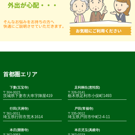
首都圏エリア
下妻(五宝寺)
足利桐生(恵性院)
〒304-0023
〒326-0141
茨城県下妻市大串字陣屋419
栃木県足利市小俣町1493
行田(天洲寺)
戸田(常福寺)
〒361-0011
〒335-0012
埼玉県行田市荒木1614
埼玉県戸田市中町2-4-11
本庄(開善寺)
本庄児玉(真鏡寺)
〒367-0053
〒367-0223