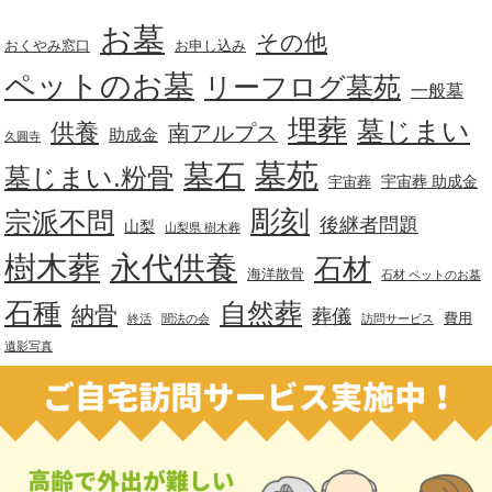
お墓
その他
おくやみ窓口
お申し込み
ペットのお墓
リーフログ墓苑
一般墓
埋葬
墓じまい
供養
南アルプス
助成金
久圓寺
墓苑
墓石
墓じまい.粉骨
宇宙葬 助成金
宇宙葬
彫刻
宗派不問
後継者問題
山梨
山梨県 樹木葬
樹木葬
永代供養
石材
海洋散骨
石材 ペットのお墓
石種
自然葬
納骨
葬儀
費用
終活
聞法の会
訪問サービス
遺影写真