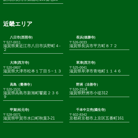
近畿エリア
八日市(西照寺)
長浜(徳勝寺)
〒527-0011
〒526-0033
滋賀県東近江市八日市浜野町４-
滋賀県長浜市平方町８７２
２
大津(西方寺)
草津(西方寺)
〒520-0807
〒525-0041
滋賀県大津市松本１丁目５−１３
滋賀県草津市青地町１１４６
高島（覺傳寺）
野洲（法善寺）
4
〒520-1531
〒520-231
滋賀県高島市新旭町饗庭２３６
滋賀県野洲市小堤312
９
甲賀(松元寺)
千本中立売(國生寺)
〒528-0071
〒602-8342
滋賀県甲賀市水口町秋葉3-21
京都府京都市上京区五番町161