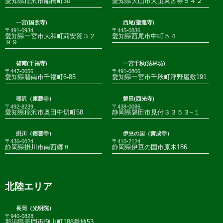
愛知県稲沢市船橋町30
愛知県犬山市犬山東古券５４２
一宮(国照寺)
西尾(聖運寺)
〒491-0934
〒445-0836
愛知県一宮市大和町苅安賀３２
愛知県西尾市中町５４
９９
碧南(千福寺)
一宮千秋(法林坊)
〒447-0056
〒491-0806
愛知県碧南市千福町6-85
愛知県一宮市千秋町浮野屋敷191
稲沢（康勝寺）
磐田(西光寺)
〒492-8239
〒438-0086
愛知県稲沢市奥田中切町58
静岡県磐田市見付３３５３−１
掛川（徳雲寺）
伊豆の国（實成寺）
〒436-0024
〒410-2124
静岡県掛川市南西郷８
静岡県伊豆の国市原木186
北陸エリア
長岡（光明院）
〒940-0828
新潟県長岡市御山町188番地53