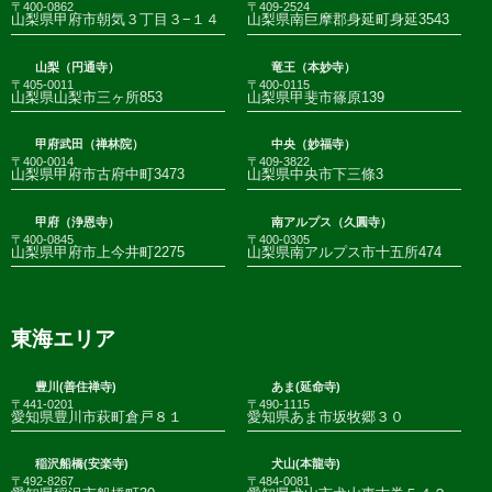
〒400-0862
〒409-2524
山梨県甲府市朝気３丁目３−１４
山梨県南巨摩郡身延町身延3543
山梨（円通寺）
竜王（本妙寺）
〒405-0011
〒400-0115
山梨県山梨市三ヶ所853
山梨県甲斐市篠原139
甲府武田（禅林院）
中央（妙福寺）
〒400-0014
〒409-3822
山梨県甲府市古府中町3473
山梨県中央市下三條3
甲府（浄恩寺）
南アルプス（久圓寺）
〒400-0845
〒400-0305
山梨県甲府市上今井町2275
山梨県南アルプス市十五所474
東海エリア
豊川(善住禅寺)
あま(延命寺)
〒441-0201
〒490-1115
愛知県豊川市萩町倉戸８１
愛知県あま市坂牧郷３０
稲沢船橋(安楽寺)
犬山(本龍寺)
〒492-8267
〒484-0081