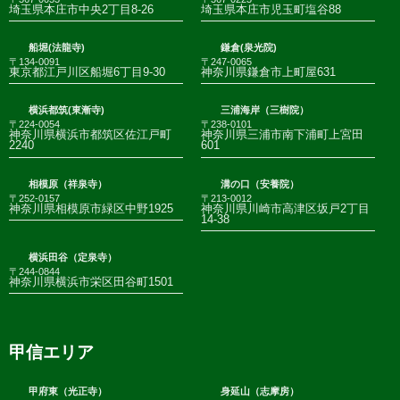
埼玉県本庄市中央2丁目8-26
埼玉県本庄市児玉町塩谷88
船堀(法龍寺)
鎌倉(泉光院)
〒134-0091
〒247-0065
東京都江戸川区船堀6丁目9-30
神奈川県鎌倉市上町屋631
横浜都筑(東漸寺)
三浦海岸（三樹院）
〒224-0054
〒238-0101
神奈川県横浜市都筑区佐江戸町
神奈川県三浦市南下浦町上宮田
2240
601
相模原（祥泉寺）
溝の口（安養院）
〒252-0157
〒213-0012
神奈川県相模原市緑区中野1925
神奈川県川崎市高津区坂戸2丁目
14-38
横浜田谷（定泉寺）
〒244-0844
神奈川県横浜市栄区田谷町1501
甲信エリア
甲府東（光正寺）
身延山（志摩房）