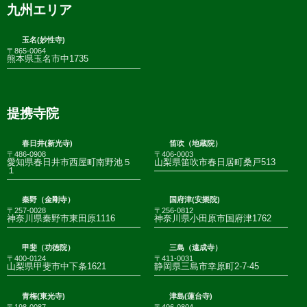
九州エリア
玉名(妙性寺)
〒865-0064
熊本県玉名市中1735
提携寺院
春日井(新光寺)
笛吹（地蔵院）
〒486-0908
〒406-0003
愛知県春日井市西屋町南野池５
山梨県笛吹市春日居町桑戸513
１
秦野（金剛寺）
国府津(安樂院)
〒257-0028
〒256-0812
神奈川県秦野市東田原1116
神奈川県小田原市国府津1762
甲斐（功徳院）
三島（遠成寺）
〒400-0124
〒411-0031
山梨県甲斐市中下条1621
静岡県三島市幸原町2-7-45
青梅(東光寺)
津島(蓮台寺)
〒198-0087
〒496-0804