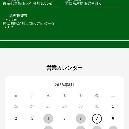
東京都青梅市天ケ瀬町1203-2
愛知県津島市弥生町６
足柄(最明寺)
〒258-0019
神奈川県足柄上郡大井町金子３
３１５
営業カレンダー
2026年8月
日
月
火
水
木
金
土
26
27
28
29
30
31
1
2
3
4
5
6
7
8