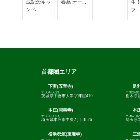
成記念キャ
養墓 オー...
生
ンペ...
フ...
首都圏エリア
下妻(五宝寺)
足利
〒304-0023
〒326-01
茨城県下妻市大串字陣屋419
栃木県足
本庄(開善寺)
本庄
〒367-0053
〒367-02
埼玉県本庄市中央2丁目8-26
埼玉県
横浜都筑(東漸寺)
三
〒224-0054
〒238-01