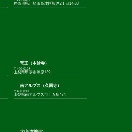
神奈川県川崎市高津区坂戸2丁目14-38
竜王（本妙寺）
〒400-0115
山梨県甲斐市篠原139
南アルプス（久圓寺）
〒400-0305
山梨県南アルプス市十五所474
犬山(本龍寺)