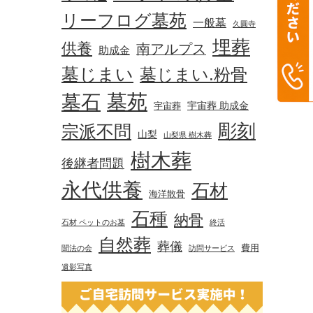
リーフログ墓苑
一般墓
久圓寺
埋葬
供養
南アルプス
助成金
墓じまい
墓じまい.粉骨
墓苑
墓石
宇宙葬 助成金
宇宙葬
彫刻
宗派不問
山梨
山梨県 樹木葬
樹木葬
後継者問題
永代供養
石材
海洋散骨
石種
納骨
石材 ペットのお墓
終活
自然葬
葬儀
費用
聞法の会
訪問サービス
遺影写真