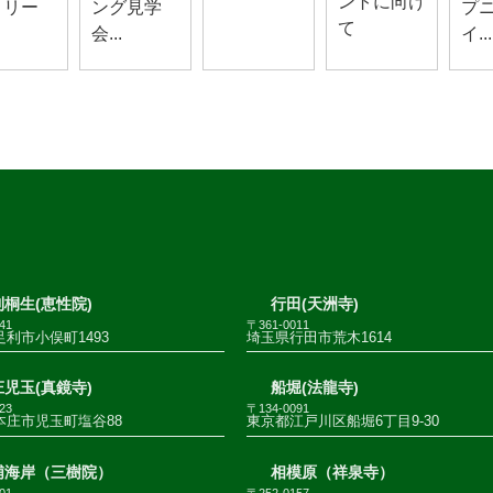
ントに向け
！リー
ング見学
プ
て
会...
イ...
桐生(恵性院)
行田(天洲寺)
41
〒361-0011
利市小俣町1493
埼玉県行田市荒木1614
児玉(真鏡寺)
船堀(法龍寺)
23
〒134-0091
本庄市児玉町塩谷88
東京都江戸川区船堀6丁目9-30
浦海岸（三樹院）
相模原（祥泉寺）
01
〒252-0157