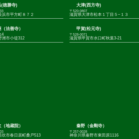
(徳勝寺)
大津(西方寺)
33
〒520-0807
長浜市平方町８７２
滋賀県大津市松本１丁目５−１３
洲（法善寺）
甲賀(松元寺)
4
1
〒528-0071
洲市小堤312
滋賀県甲賀市水口町秋葉3-21
吹（地蔵院）
秦野（金剛寺）
03
〒257-0028
笛吹市春日居町桑戸513
神奈川県秦野市東田原1116