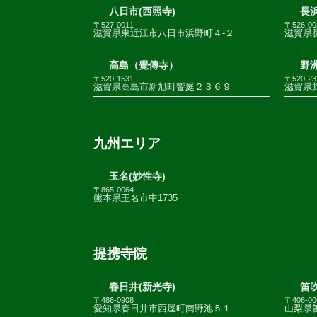
八日市(西照寺)
長浜
〒527-0011
〒526-00
滋賀県東近江市八日市浜野町４-２
滋賀県
高島（覺傳寺）
野
〒520-1531
〒520-23
滋賀県高島市新旭町饗庭２３６９
滋賀県野
九州エリア
玉名(妙性寺)
〒865-0064
熊本県玉名市中1735
提携寺院
春日井(新光寺)
笛
〒486-0908
〒406-00
愛知県春日井市西屋町南野池５１
山梨県