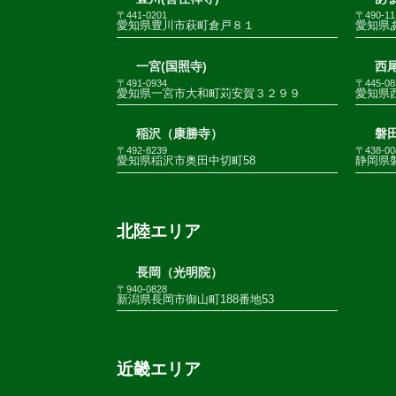
〒441-0201
〒490-11
愛知県豊川市萩町倉戸８１
愛知県
一宮(国照寺)
西尾
〒491-0934
〒445-08
愛知県一宮市大和町苅安賀３２９９
愛知県
稲沢（康勝寺）
磐田
〒492-8239
〒438-00
愛知県稲沢市奥田中切町58
静岡県
北陸エリア
長岡（光明院）
〒940-0828
新潟県長岡市御山町188番地53
近畿エリア