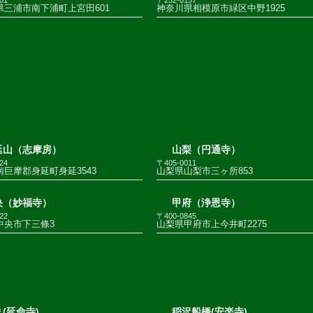
県三浦市南下浦町上宮田601
神奈川県相模原市緑区中野1925
延山（志摩房）
山梨（円通寺）
24
〒405-0011
巨摩郡身延町身延3543
山梨県山梨市三ヶ所853
央（妙福寺）
甲府（浄恩寺）
22
〒400-0845
中央市下三條3
山梨県甲府市上今井町2275
(延命寺)
稲沢船橋(安楽寺)