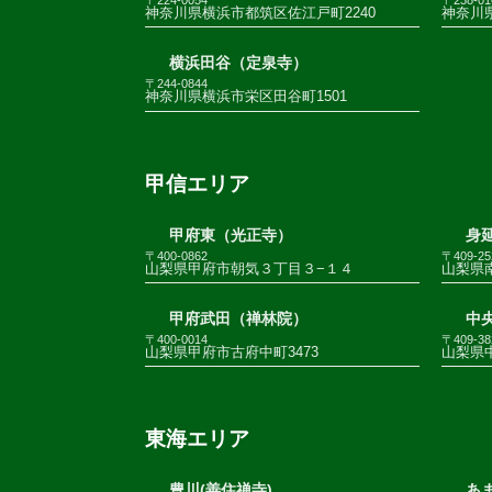
神奈川県横浜市都筑区佐江戸町2240
神奈川
横浜田谷（定泉寺）
〒244-0844
神奈川県横浜市栄区田谷町1501
甲信エリア
甲府東（光正寺）
身
〒400-0862
〒409-25
山梨県甲府市朝気３丁目３−１４
山梨県南
甲府武田（禅林院）
中
〒400-0014
〒409-38
山梨県甲府市古府中町3473
山梨県
東海エリア
豊川(善住禅寺)
あま