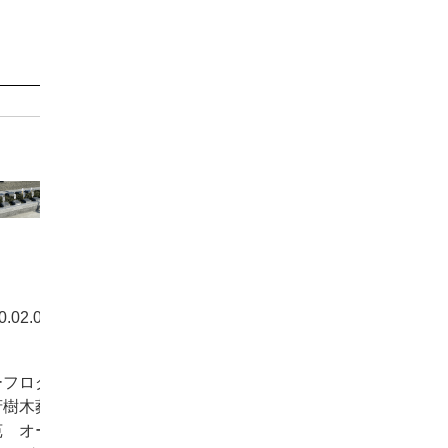
0.02.09
らせ
ーフログ
府樹木葬
苑 オー