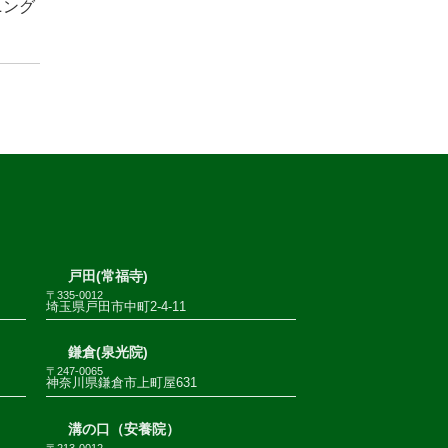
ニング
戸田(常福寺)
〒335-0012
埼玉県戸田市中町2-4-11
鎌倉(泉光院)
〒247-0065
神奈川県鎌倉市上町屋631
溝の口（安養院）
〒213-0012