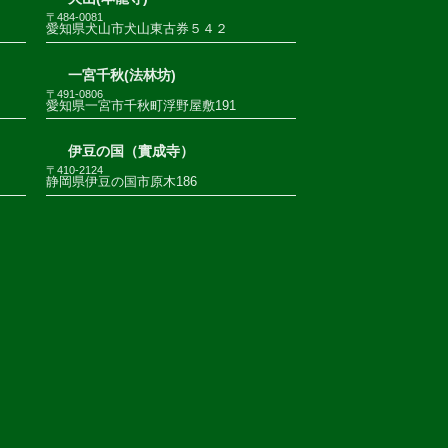
〒484-0081
愛知県犬山市犬山東古券５４２
一宮千秋(法林坊)
〒491-0806
愛知県一宮市千秋町浮野屋敷191
伊豆の国（實成寺）
〒410-2124
静岡県伊豆の国市原木186