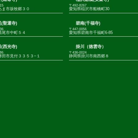
15
〒492-8267
あま市坂牧郷３０
愛知県稲沢市船橋町30
(聖運寺)
碧南(千福寺)
36
〒447-0056
西尾市中町５４
愛知県碧南市千福町6-85
(西光寺)
掛川（徳雲寺）
86
〒436-0024
磐田市見付３３５３−１
静岡県掛川市南西郷８