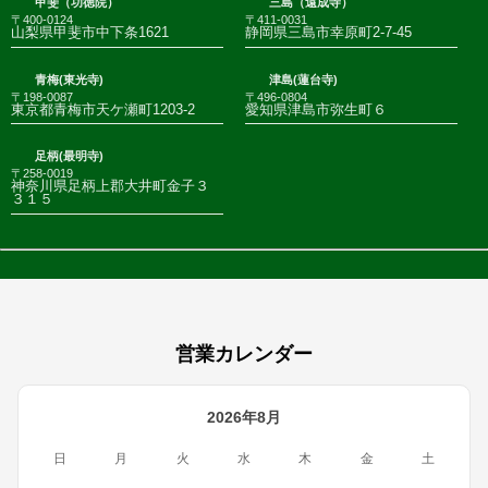
甲斐（功徳院）
三島（遠成寺）
〒400-0124
〒411-0031
山梨県甲斐市中下条1621
静岡県三島市幸原町2-7-45
青梅(東光寺)
津島(蓮台寺)
〒198-0087
〒496-0804
東京都青梅市天ケ瀬町1203-2
愛知県津島市弥生町６
足柄(最明寺)
〒258-0019
神奈川県足柄上郡大井町金子３
３１５
営業カレンダー
2026年8月
日
月
火
水
木
金
土