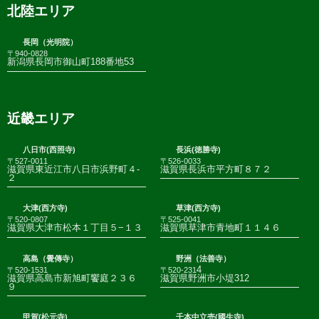
北陸エリア
長岡（光明院）
〒940-0828
新潟県長岡市御山町188番地53
近畿エリア
八日市(西照寺)
長浜(徳勝寺)
〒527-0011
〒526-0033
滋賀県東近江市八日市浜野町４-
滋賀県長浜市平方町８７２
２
大津(西方寺)
草津(西方寺)
〒520-0807
〒525-0041
滋賀県大津市松本１丁目５−１３
滋賀県草津市青地町１１４６
高島（覺傳寺）
野洲（法善寺）
4
〒520-1531
〒520-231
滋賀県高島市新旭町饗庭２３６
滋賀県野洲市小堤312
９
甲賀(松元寺)
千本中立売(國生寺)