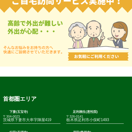
首都圏エリア
下妻(五宝寺)
足利桐生(恵性院)
〒304-0023
〒326-0141
茨城県下妻市大串字陣屋419
栃木県足利市小俣町1493