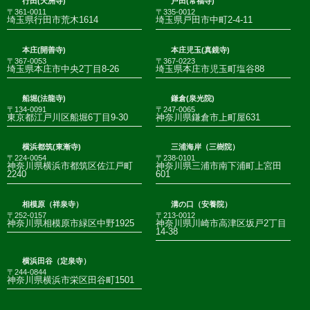
行田(天洲寺)
戸田(常福寺)
〒361-0011
〒335-0012
埼玉県行田市荒木1614
埼玉県戸田市中町2-4-11
本庄(開善寺)
本庄児玉(真鏡寺)
〒367-0053
〒367-0223
埼玉県本庄市中央2丁目8-26
埼玉県本庄市児玉町塩谷88
船堀(法龍寺)
鎌倉(泉光院)
〒134-0091
〒247-0065
東京都江戸川区船堀6丁目9-30
神奈川県鎌倉市上町屋631
横浜都筑(東漸寺)
三浦海岸（三樹院）
〒224-0054
〒238-0101
神奈川県横浜市都筑区佐江戸町
神奈川県三浦市南下浦町上宮田
2240
601
相模原（祥泉寺）
溝の口（安養院）
〒252-0157
〒213-0012
神奈川県相模原市緑区中野1925
神奈川県川崎市高津区坂戸2丁目
14-38
横浜田谷（定泉寺）
〒244-0844
神奈川県横浜市栄区田谷町1501