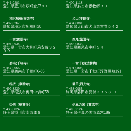
〒441-0201
〒490-1115
愛知県豊川市萩町倉戸８１
愛知県あま市坂牧郷３０
稲沢船橋(安楽寺)
犬山(本龍寺)
〒492-8267
〒484-0081
愛知県稲沢市船橋町30
愛知県犬山市犬山東古券５４２
一宮(国照寺)
西尾(聖運寺)
〒491-0934
〒445-0836
愛知県一宮市大和町苅安賀３２
愛知県西尾市中町５４
９９
碧南(千福寺)
一宮千秋(法林坊)
〒447-0056
〒491-0806
愛知県碧南市千福町6-85
愛知県一宮市千秋町浮野屋敷191
稲沢（康勝寺）
磐田(西光寺)
〒492-8239
〒438-0086
愛知県稲沢市奥田中切町58
静岡県磐田市見付３３５３−１
掛川（徳雲寺）
伊豆の国（實成寺）
〒436-0024
〒410-2124
静岡県掛川市南西郷８
静岡県伊豆の国市原木186