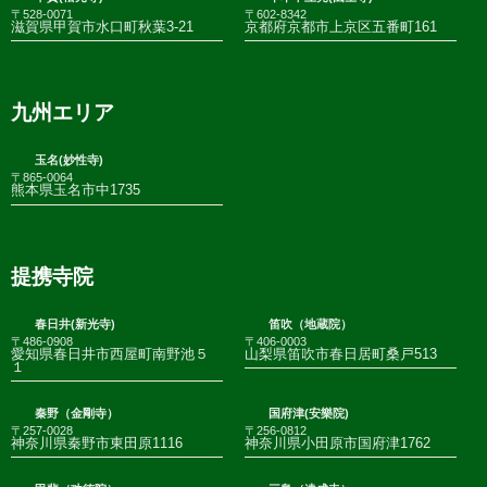
〒528-0071
〒602-8342
滋賀県甲賀市水口町秋葉3-21
京都府京都市上京区五番町161
九州エリア
玉名(妙性寺)
〒865-0064
熊本県玉名市中1735
提携寺院
春日井(新光寺)
笛吹（地蔵院）
〒486-0908
〒406-0003
愛知県春日井市西屋町南野池５
山梨県笛吹市春日居町桑戸513
１
秦野（金剛寺）
国府津(安樂院)
〒257-0028
〒256-0812
神奈川県秦野市東田原1116
神奈川県小田原市国府津1762