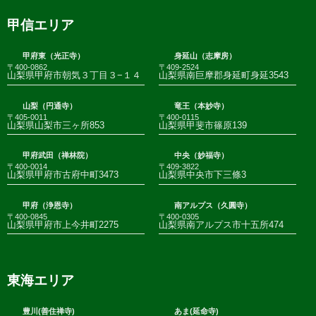
甲信エリア
甲府東（光正寺）
身延山（志摩房）
〒400-0862
〒409-2524
山梨県甲府市朝気３丁目３−１４
山梨県南巨摩郡身延町身延3543
山梨（円通寺）
竜王（本妙寺）
〒405-0011
〒400-0115
山梨県山梨市三ヶ所853
山梨県甲斐市篠原139
甲府武田（禅林院）
中央（妙福寺）
〒400-0014
〒409-3822
山梨県甲府市古府中町3473
山梨県中央市下三條3
甲府（浄恩寺）
南アルプス（久圓寺）
〒400-0845
〒400-0305
山梨県甲府市上今井町2275
山梨県南アルプス市十五所474
東海エリア
豊川(善住禅寺)
あま(延命寺)