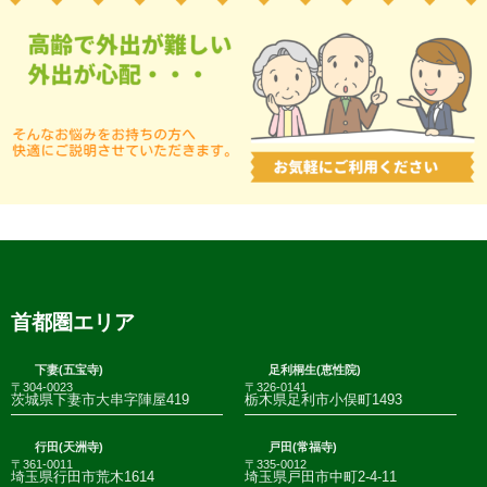
首都圏エリア
下妻(五宝寺)
足利桐生(恵性院)
〒304-0023
〒326-0141
茨城県下妻市大串字陣屋419
栃木県足利市小俣町1493
行田(天洲寺)
戸田(常福寺)
〒361-0011
〒335-0012
埼玉県行田市荒木1614
埼玉県戸田市中町2-4-11