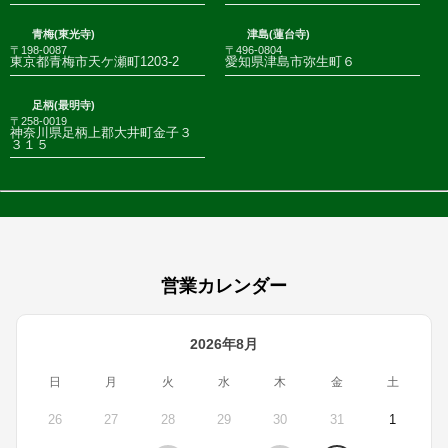
青梅(東光寺)
津島(蓮台寺)
〒198-0087
〒496-0804
東京都青梅市天ケ瀬町1203-2
愛知県津島市弥生町６
足柄(最明寺)
〒258-0019
神奈川県足柄上郡大井町金子３
３１５
営業カレンダー
2026年8月
日
月
火
水
木
金
土
26
27
28
29
30
31
1