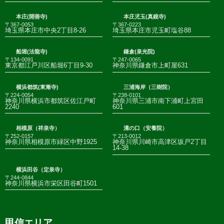
本庄(開善寺)
本庄児玉(真鏡寺)
〒367-0053
〒367-0223
埼玉県本庄市中央2丁目8-26
埼玉県本庄市児玉町塩谷88
船堀(法龍寺)
鎌倉(泉光院)
〒134-0091
〒247-0065
東京都江戸川区船堀6丁目9-30
神奈川県鎌倉市上町屋631
横浜都筑(東漸寺)
三浦海岸（三樹院）
〒224-0054
〒238-0101
神奈川県横浜市都筑区佐江戸町
神奈川県三浦市南下浦町上宮田
2240
601
相模原（祥泉寺）
溝の口（安養院）
〒252-0157
〒213-0012
神奈川県相模原市緑区中野1925
神奈川県川崎市高津区坂戸2丁目
14-38
横浜田谷（定泉寺）
〒244-0844
神奈川県横浜市栄区田谷町1501
甲信エリア