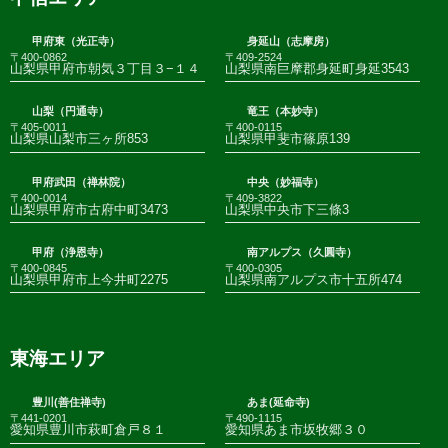
甲府東（光正寺）
身延山（志摩房）
〒400-0862
〒409-2524
山梨県甲府市朝気３丁目３−１４
山梨県南巨摩郡身延町身延3543
山梨（円通寺）
竜王（本妙寺）
〒405-0011
〒400-0115
山梨県山梨市三ヶ所853
山梨県甲斐市篠原139
甲府武田（禅林院）
中央（妙福寺）
〒400-0014
〒409-3822
山梨県甲府市古府中町3473
山梨県中央市下三條3
甲府（浄恩寺）
南アルプス（久圓寺）
〒400-0845
〒400-0305
山梨県甲府市上今井町2275
山梨県南アルプス市十五所474
東海エリア
豊川(善住禅寺)
あま(延命寺)
〒441-0201
〒490-1115
愛知県豊川市萩町倉戸８１
愛知県あま市坂牧郷３０