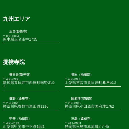
九州エリア
玉名(妙性寺)
〒865-0064
熊本県玉名市中1735
提携寺院
春日井(新光寺)
笛吹（地蔵院）
〒486-0908
〒406-0003
愛知県春日井市西屋町南野池５
山梨県笛吹市春日居町桑戸513
１
秦野（金剛寺）
国府津(安樂院)
〒257-0028
〒256-0812
神奈川県秦野市東田原1116
神奈川県小田原市国府津1762
甲斐（功徳院）
三島（遠成寺）
〒400-0124
〒411-0031
山梨県甲斐市中下条1621
静岡県三島市幸原町2-7-45