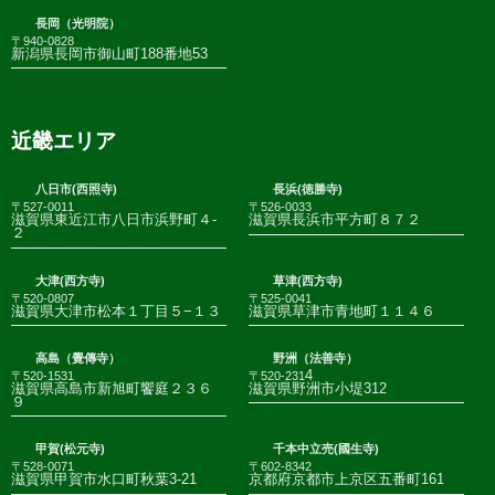
長岡（光明院）
〒940-0828
新潟県長岡市御山町188番地53
近畿エリア
八日市(西照寺)
長浜(徳勝寺)
〒527-0011
〒526-0033
滋賀県東近江市八日市浜野町４-
滋賀県長浜市平方町８７２
２
大津(西方寺)
草津(西方寺)
〒520-0807
〒525-0041
滋賀県大津市松本１丁目５−１３
滋賀県草津市青地町１１４６
高島（覺傳寺）
野洲（法善寺）
4
〒520-1531
〒520-231
滋賀県高島市新旭町饗庭２３６
滋賀県野洲市小堤312
９
甲賀(松元寺)
千本中立売(國生寺)
〒528-0071
〒602-8342
滋賀県甲賀市水口町秋葉3-21
京都府京都市上京区五番町161