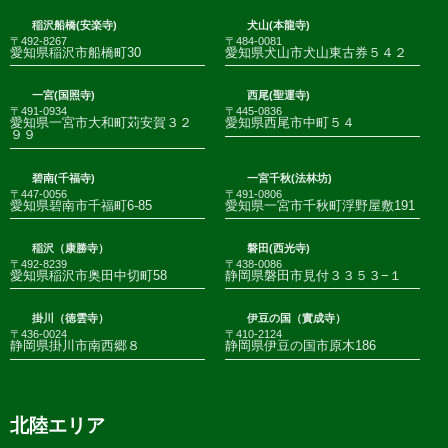
稲沢船橋(安楽寺)
犬山(本龍寺)
〒492-8267
〒484-0081
愛知県稲沢市船橋町30
愛知県犬山市犬山東古券５４２
一宮(国照寺)
西尾(聖運寺)
〒491-0934
〒445-0836
愛知県一宮市大和町苅安賀３２
愛知県西尾市中町５４
９９
碧南(千福寺)
一宮千秋(法林坊)
〒447-0056
〒491-0806
愛知県碧南市千福町6-85
愛知県一宮市千秋町浮野屋敷191
稲沢（康勝寺）
磐田(西光寺)
〒492-8239
〒438-0086
愛知県稲沢市奥田中切町58
静岡県磐田市見付３３５３−１
掛川（徳雲寺）
伊豆の国（實成寺）
〒436-0024
〒410-2124
静岡県掛川市南西郷８
静岡県伊豆の国市原木186
北陸エリア