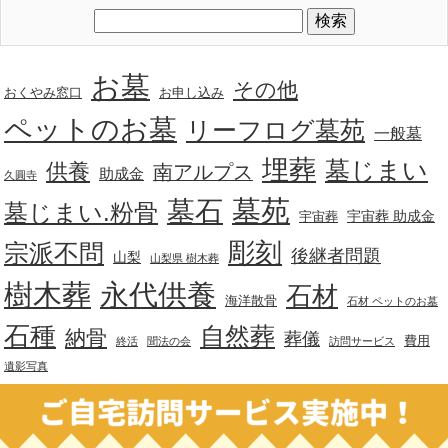
お墓
その他
おくやみ窓口
お申し込み
ペットのお墓
リーフログ墓苑
一般墓
埋葬
墓じまい
供養
南アルプス
助成金
久圓寺
墓苑
墓石
墓じまい.粉骨
宇宙葬 助成金
宇宙葬
彫刻
宗派不問
後継者問題
山梨
山梨県 樹木葬
樹木葬
永代供養
石材
海洋散骨
石材 ペットのお墓
石種
自然葬
納骨
葬儀
費用
終活
聞法の会
訪問サービス
遺影写真