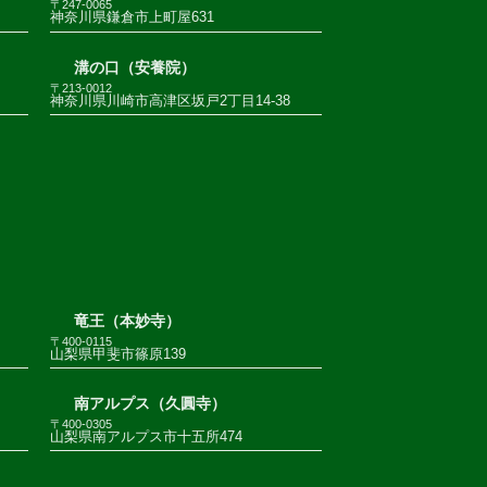
〒247-0065
神奈川県鎌倉市上町屋631
溝の口（安養院）
〒213-0012
神奈川県川崎市高津区坂戸2丁目14-38
竜王（本妙寺）
〒400-0115
山梨県甲斐市篠原139
南アルプス（久圓寺）
〒400-0305
山梨県南アルプス市十五所474