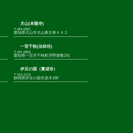
犬山(本龍寺)
〒484-0081
愛知県犬山市犬山東古券５４２
一宮千秋(法林坊)
〒491-0806
愛知県一宮市千秋町浮野屋敷191
伊豆の国（實成寺）
〒410-2124
静岡県伊豆の国市原木186