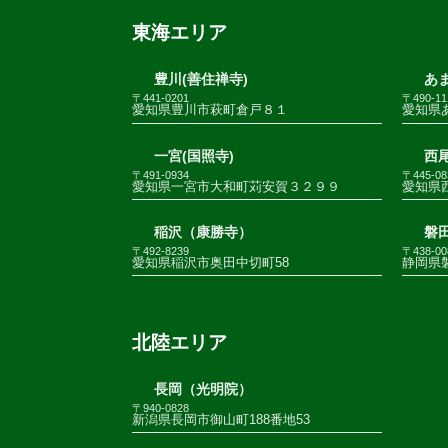
東海エリア
豊川(善住禅寺)
あま
〒441-0201
〒490-11
愛知県豊川市萩町倉戸８１
愛知県
一宮(国照寺)
西尾
〒491-0934
〒445-08
愛知県一宮市大和町苅安賀３２９９
愛知県
稲沢（康勝寺）
磐田
〒492-8239
〒438-00
愛知県稲沢市奥田中切町58
静岡県
北陸エリア
長岡（光明院）
〒940-0828
新潟県長岡市御山町188番地53