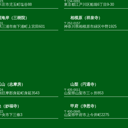
23
〒134-0091
本庄市児玉町塩谷88
東京都江戸川区船堀6丁目9-30
浦海岸（三樹院）
相模原（祥泉寺）
01
〒252-0157
県三浦市南下浦町上宮田601
神奈川県相模原市緑区中野1925
延山（志摩房）
山梨（円通寺）
24
〒405-0011
巨摩郡身延町身延3543
山梨県山梨市三ヶ所853
央（妙福寺）
甲府（浄恩寺）
22
〒400-0845
中央市下三條3
山梨県甲府市上今井町2275