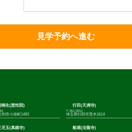
桐生(恵性院)
行田(天洲寺)
41
〒361-0011
利市小俣町1493
埼玉県行田市荒木1614
児玉(真鏡寺)
船堀(法龍寺)