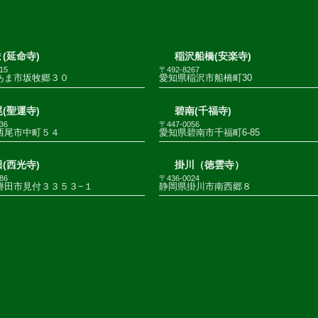
(延命寺)
稲沢船橋(安楽寺)
15
〒492-8267
あま市坂牧郷３０
愛知県稲沢市船橋町30
(聖運寺)
碧南(千福寺)
36
〒447-0056
西尾市中町５４
愛知県碧南市千福町6-85
(西光寺)
掛川（徳雲寺）
86
〒436-0024
磐田市見付３３５３−１
静岡県掛川市南西郷８