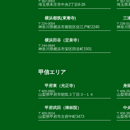
〒367-0053
〒367-02
埼玉県本庄市中央2丁目8-26
埼玉県
横浜都筑(東漸寺)
三
〒224-0054
〒238-01
神奈川県横浜市都筑区佐江戸町2240
神奈川
横浜田谷（定泉寺）
〒244-0844
神奈川県横浜市栄区田谷町1501
甲信エリア
甲府東（光正寺）
身
〒400-0862
〒409-25
山梨県甲府市朝気３丁目３−１４
山梨県南
甲府武田（禅林院）
中
〒400-0014
〒409-38
山梨県甲府市古府中町3473
山梨県