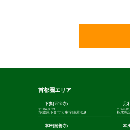
首都圏エリア
下妻(五宝寺)
足利
〒304-0023
〒326-01
茨城県下妻市大串字陣屋419
栃木県足
本庄(開善寺)
本庄