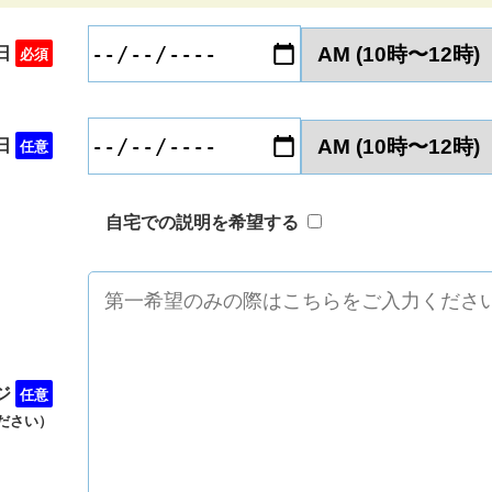
日
必須
日
任意
自宅での説明を希望する
ジ
任意
ださい）