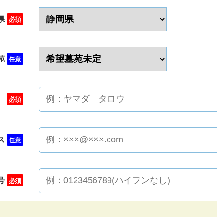
県
必須
苑
任意
）
必須
ス
任意
号
必須