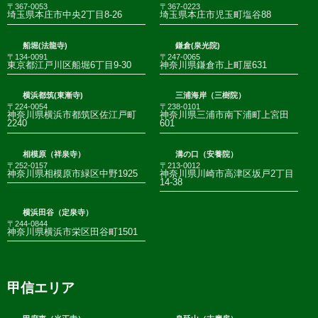
〒367-0053
〒367-0223
埼玉県本庄市中央2丁目8-26
埼玉県本庄市児玉町塩谷88
船堀(法龍寺)
鎌倉(泉光院)
〒134-0091
〒247-0065
東京都江戸川区船堀6丁目9-30
神奈川県鎌倉市上町屋631
横浜都筑(東漸寺)
三浦海岸（三樹院）
〒224-0054
〒238-0101
神奈川県横浜市都筑区佐江戸町
神奈川県三浦市南下浦町上宮田
2240
601
相模原（祥泉寺）
溝の口（安養院）
〒252-0157
〒213-0012
神奈川県相模原市緑区中野1925
神奈川県川崎市高津区坂戸2丁目
14-38
横浜田谷（定泉寺）
〒244-0844
神奈川県横浜市栄区田谷町1501
甲信エリア