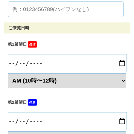
ご来苑日時
第1希望日
必須
第2希望日
任意