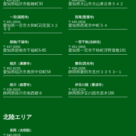
〒492-8267
〒484-0081
愛知県稲沢市船橋町30
愛知県犬山市犬山東古券５４２
一宮(国照寺)
西尾(聖運寺)
〒491-0934
〒445-0836
愛知県一宮市大和町苅安賀３２
愛知県西尾市中町５４
９９
碧南(千福寺)
一宮千秋(法林坊)
〒447-0056
〒491-0806
愛知県碧南市千福町6-85
愛知県一宮市千秋町浮野屋敷191
稲沢（康勝寺）
磐田(西光寺)
〒492-8239
〒438-0086
愛知県稲沢市奥田中切町58
静岡県磐田市見付３３５３−１
掛川（徳雲寺）
伊豆の国（實成寺）
〒436-0024
〒410-2124
静岡県掛川市南西郷８
静岡県伊豆の国市原木186
北陸エリア
長岡（光明院）
〒940-0828