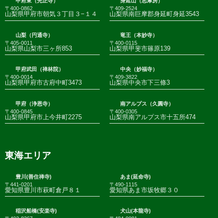
甲府東（光正寺）
身延山（志摩房）
〒400-0862
〒409-2524
山梨県甲府市朝気３丁目３−１４
山梨県南巨摩郡身延町身延3543
山梨（円通寺）
竜王（本妙寺）
〒405-0011
〒400-0115
山梨県山梨市三ヶ所853
山梨県甲斐市篠原139
甲府武田（禅林院）
中央（妙福寺）
〒400-0014
〒409-3822
山梨県甲府市古府中町3473
山梨県中央市下三條3
甲府（浄恩寺）
南アルプス（久圓寺）
〒400-0845
〒400-0305
山梨県甲府市上今井町2275
山梨県南アルプス市十五所474
東海エリア
豊川(善住禅寺)
あま(延命寺)
〒441-0201
〒490-1115
愛知県豊川市萩町倉戸８１
愛知県あま市坂牧郷３０
稲沢船橋(安楽寺)
犬山(本龍寺)