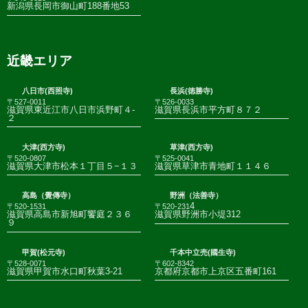
新潟県長岡市御山町188番地53
近畿エリア
八日市(西照寺)
長浜(徳勝寺)
〒527-0011
〒526-0033
滋賀県東近江市八日市浜野町４-
滋賀県長浜市平方町８７２
２
大津(西方寺)
草津(西方寺)
〒520-0807
〒525-0041
滋賀県大津市松本１丁目５−１３
滋賀県草津市青地町１１４６
高島（覺傳寺）
野洲（法善寺）
4
〒520-1531
〒520-231
滋賀県高島市新旭町饗庭２３６
滋賀県野洲市小堤312
９
甲賀(松元寺)
千本中立売(國生寺)
〒528-0071
〒602-8342
滋賀県甲賀市水口町秋葉3-21
京都府京都市上京区五番町161