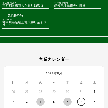
〒198-0087
〒496-0804
東京都青梅市天ケ瀬町1203-2
愛知県津島市弥生町６
足柄(最明寺)
〒258-0019
神奈川県足柄上郡大井町金子３
３１５
営業カレンダー
2026年8月
日
月
火
水
木
金
土
26
27
28
29
30
31
1
2
3
4
5
6
7
8