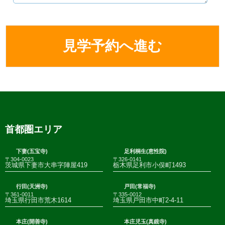
首都圏エリア
下妻(五宝寺)
足利桐生(恵性院)
〒304-0023
〒326-0141
茨城県下妻市大串字陣屋419
栃木県足利市小俣町1493
行田(天洲寺)
戸田(常福寺)
〒361-0011
〒335-0012
埼玉県行田市荒木1614
埼玉県戸田市中町2-4-11
本庄(開善寺)
本庄児玉(真鏡寺)