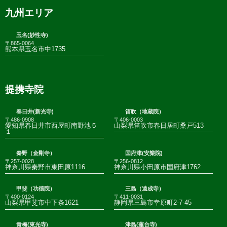
九州エリア
玉名(妙性寺)
〒865-0064
熊本県玉名市中1735
提携寺院
春日井(新光寺)
笛吹（地蔵院）
〒486-0908
〒406-0003
愛知県春日井市西屋町南野池５
山梨県笛吹市春日居町桑戸513
１
秦野（金剛寺）
国府津(安樂院)
〒257-0028
〒256-0812
神奈川県秦野市東田原1116
神奈川県小田原市国府津1762
甲斐（功徳院）
三島（遠成寺）
〒400-0124
〒411-0031
山梨県甲斐市中下条1621
静岡県三島市幸原町2-7-45
青梅(東光寺)
津島(蓮台寺)