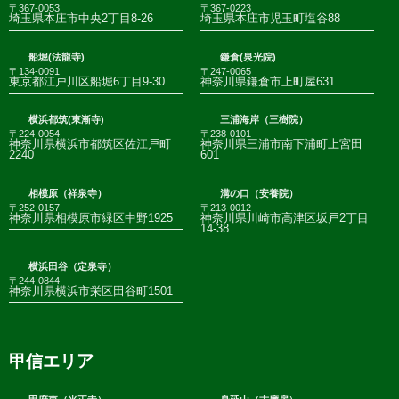
〒367-0053
〒367-0223
埼玉県本庄市中央2丁目8-26
埼玉県本庄市児玉町塩谷88
船堀(法龍寺)
鎌倉(泉光院)
〒134-0091
〒247-0065
東京都江戸川区船堀6丁目9-30
神奈川県鎌倉市上町屋631
横浜都筑(東漸寺)
三浦海岸（三樹院）
〒224-0054
〒238-0101
神奈川県横浜市都筑区佐江戸町
神奈川県三浦市南下浦町上宮田
2240
601
相模原（祥泉寺）
溝の口（安養院）
〒252-0157
〒213-0012
神奈川県相模原市緑区中野1925
神奈川県川崎市高津区坂戸2丁目
14-38
横浜田谷（定泉寺）
〒244-0844
神奈川県横浜市栄区田谷町1501
甲信エリア