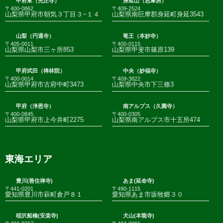
甲府東（光正寺）
身延山（志摩房）
〒400-0862
〒409-2524
山梨県甲府市朝気３丁目３−１４
山梨県南巨摩郡身延町身延3543
山梨（円通寺）
竜王（本妙寺）
〒405-0011
〒400-0115
山梨県山梨市三ヶ所853
山梨県甲斐市篠原139
甲府武田（禅林院）
中央（妙福寺）
〒400-0014
〒409-3822
山梨県甲府市古府中町3473
山梨県中央市下三條3
甲府（浄恩寺）
南アルプス（久圓寺）
〒400-0845
〒400-0305
山梨県甲府市上今井町2275
山梨県南アルプス市十五所474
東海エリア
豊川(善住禅寺)
あま(延命寺)
〒441-0201
〒490-1115
愛知県豊川市萩町倉戸８１
愛知県あま市坂牧郷３０
稲沢船橋(安楽寺)
犬山(本龍寺)