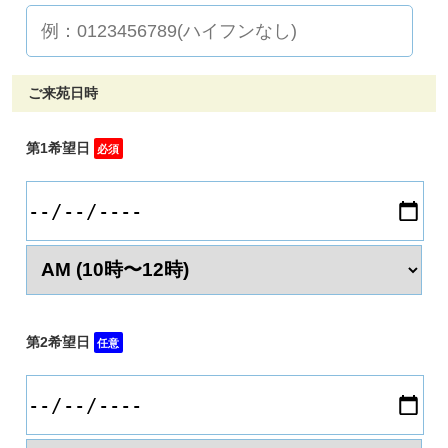
ご来苑日時
第1希望日
必須
第2希望日
任意