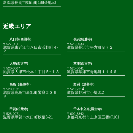
新潟県長岡市御山町188番地53
近畿エリア
八日市(西照寺)
長浜(徳勝寺)
〒527-0011
〒526-0033
滋賀県東近江市八日市浜野町４-
滋賀県長浜市平方町８７２
２
大津(西方寺)
草津(西方寺)
〒520-0807
〒525-0041
滋賀県大津市松本１丁目５−１３
滋賀県草津市青地町１１４６
高島（覺傳寺）
野洲（法善寺）
4
〒520-1531
〒520-231
滋賀県高島市新旭町饗庭２３６
滋賀県野洲市小堤312
９
甲賀(松元寺)
千本中立売(國生寺)
〒528-0071
〒602-8342
滋賀県甲賀市水口町秋葉3-21
京都府京都市上京区五番町161