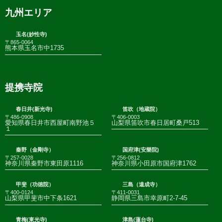
九州エリア
玉名(妙性寺)
〒865-0064
熊本県玉名市中1735
提携寺院
春日井(新光寺)
笛吹（地蔵院）
〒486-0908
〒406-0003
愛知県春日井市西屋町南野池５
山梨県笛吹市春日居町桑戸513
１
秦野（金剛寺）
国府津(安樂院)
〒257-0028
〒256-0812
神奈川県秦野市東田原1116
神奈川県小田原市国府津1762
甲斐（功徳院）
三島（遠成寺）
〒400-0124
〒411-0031
山梨県甲斐市中下条1621
静岡県三島市幸原町2-7-45
青梅(東光寺)
津島(蓮台寺)