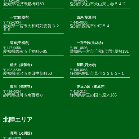
〒492-8267
〒484-0081
愛知県稲沢市船橋町30
愛知県犬山市犬山東古券５４２
一宮(国照寺)
西尾(聖運寺)
〒491-0934
〒445-0836
愛知県一宮市大和町苅安賀３２
愛知県西尾市中町５４
９９
碧南(千福寺)
一宮千秋(法林坊)
〒447-0056
〒491-0806
愛知県碧南市千福町6-85
愛知県一宮市千秋町浮野屋敷191
稲沢（康勝寺）
磐田(西光寺)
〒492-8239
〒438-0086
愛知県稲沢市奥田中切町58
静岡県磐田市見付３３５３−１
掛川（徳雲寺）
伊豆の国（實成寺）
〒436-0024
〒410-2124
静岡県掛川市南西郷８
静岡県伊豆の国市原木186
北陸エリア
長岡（光明院）
〒940-0828