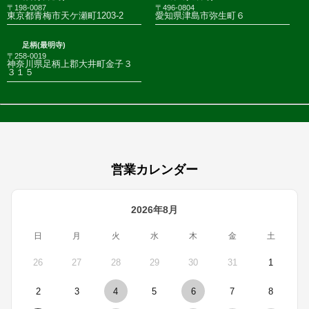
〒198-0087
〒496-0804
東京都青梅市天ケ瀬町1203-2
愛知県津島市弥生町６
足柄(最明寺)
〒258-0019
神奈川県足柄上郡大井町金子３
３１５
営業カレンダー
2026年8月
日
月
火
水
木
金
土
26
27
28
29
30
31
1
2
3
4
5
6
7
8