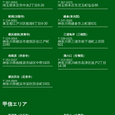
〒367-0053
〒367-0223
埼玉県本庄市中央2丁目8-26
埼玉県本庄市児玉町塩谷88
船堀(法龍寺)
鎌倉(泉光院)
〒134-0091
〒247-0065
東京都江戸川区船堀6丁目9-30
神奈川県鎌倉市上町屋631
横浜都筑(東漸寺)
三浦海岸（三樹院）
〒224-0054
〒238-0101
神奈川県横浜市都筑区佐江戸町
神奈川県三浦市南下浦町上宮田
2240
601
相模原（祥泉寺）
溝の口（安養院）
〒252-0157
〒213-0012
神奈川県相模原市緑区中野1925
神奈川県川崎市高津区坂戸2丁目
14-38
横浜田谷（定泉寺）
〒244-0844
神奈川県横浜市栄区田谷町1501
甲信エリア