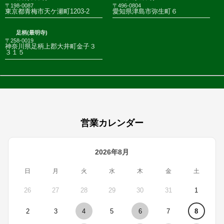
〒198-0087
〒496-0804
東京都青梅市天ケ瀬町1203-2
愛知県津島市弥生町６
足柄(最明寺)
〒258-0019
神奈川県足柄上郡大井町金子３
３１５
営業カレンダー
2026年8月
日
月
火
水
木
金
土
26
27
28
29
30
31
1
2
3
4
5
6
7
8