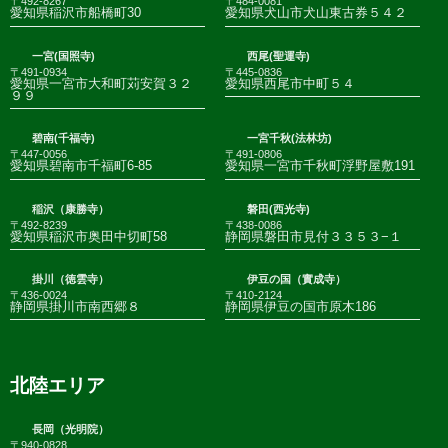
〒492-8267
〒484-0081
愛知県稲沢市船橋町30
愛知県犬山市犬山東古券５４２
一宮(国照寺)
西尾(聖運寺)
〒491-0934
〒445-0836
愛知県一宮市大和町苅安賀３２
愛知県西尾市中町５４
９９
碧南(千福寺)
一宮千秋(法林坊)
〒447-0056
〒491-0806
愛知県碧南市千福町6-85
愛知県一宮市千秋町浮野屋敷191
稲沢（康勝寺）
磐田(西光寺)
〒492-8239
〒438-0086
愛知県稲沢市奥田中切町58
静岡県磐田市見付３３５３−１
掛川（徳雲寺）
伊豆の国（實成寺）
〒436-0024
〒410-2124
静岡県掛川市南西郷８
静岡県伊豆の国市原木186
北陸エリア
長岡（光明院）
〒940-0828