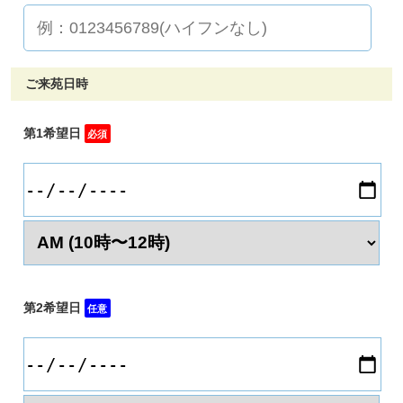
ご来苑日時
第1希望日
必須
第2希望日
任意