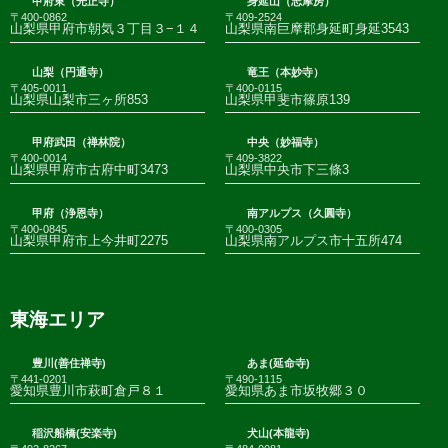
甲府東（光正寺）
身延山（志摩房）
〒400-0862
〒409-2524
山梨県甲府市朝気３丁目３−１４
山梨県南巨摩郡身延町身延3543
山梨（円通寺）
竜王（本妙寺）
〒405-0011
〒400-0115
山梨県山梨市三ヶ所853
山梨県甲斐市篠原139
甲府武田（禅林院）
中央（妙福寺）
〒400-0014
〒409-3822
山梨県甲府市古府中町3473
山梨県中央市下三條3
甲府（浄恩寺）
南アルプス（久圓寺）
〒400-0845
〒400-0305
山梨県甲府市上今井町2275
山梨県南アルプス市十五所474
東海エリア
豊川(善住禅寺)
あま(延命寺)
〒441-0201
〒490-1115
愛知県豊川市萩町倉戸８１
愛知県あま市坂牧郷３０
稲沢船橋(安楽寺)
犬山(本龍寺)