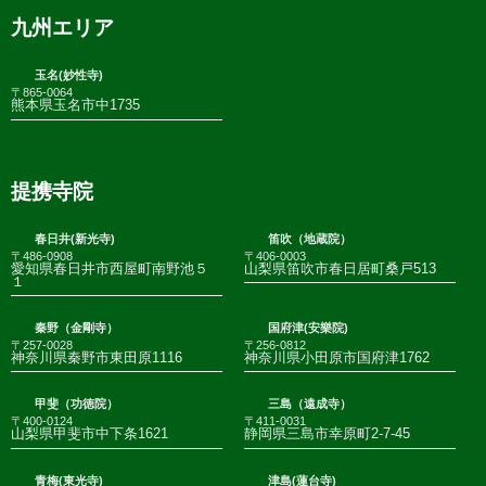
九州エリア
玉名(妙性寺)
〒865-0064
熊本県玉名市中1735
提携寺院
春日井(新光寺)
笛吹（地蔵院）
〒486-0908
〒406-0003
愛知県春日井市西屋町南野池５
山梨県笛吹市春日居町桑戸513
１
秦野（金剛寺）
国府津(安樂院)
〒257-0028
〒256-0812
神奈川県秦野市東田原1116
神奈川県小田原市国府津1762
甲斐（功徳院）
三島（遠成寺）
〒400-0124
〒411-0031
山梨県甲斐市中下条1621
静岡県三島市幸原町2-7-45
青梅(東光寺)
津島(蓮台寺)