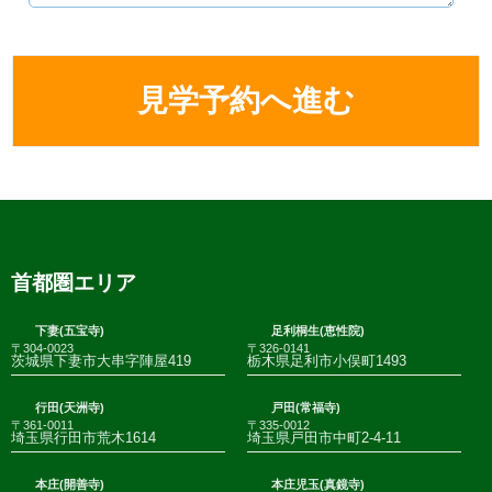
首都圏エリア
下妻(五宝寺)
足利桐生(恵性院)
〒304-0023
〒326-0141
茨城県下妻市大串字陣屋419
栃木県足利市小俣町1493
行田(天洲寺)
戸田(常福寺)
〒361-0011
〒335-0012
埼玉県行田市荒木1614
埼玉県戸田市中町2-4-11
本庄(開善寺)
本庄児玉(真鏡寺)