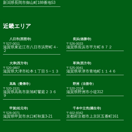
新潟県長岡市御山町188番地53
近畿エリア
八日市(西照寺)
長浜(徳勝寺)
〒527-0011
〒526-0033
滋賀県東近江市八日市浜野町４-
滋賀県長浜市平方町８７２
２
大津(西方寺)
草津(西方寺)
〒520-0807
〒525-0041
滋賀県大津市松本１丁目５−１３
滋賀県草津市青地町１１４６
高島（覺傳寺）
野洲（法善寺）
4
〒520-1531
〒520-231
滋賀県高島市新旭町饗庭２３６
滋賀県野洲市小堤312
９
甲賀(松元寺)
千本中立売(國生寺)
〒528-0071
〒602-8342
滋賀県甲賀市水口町秋葉3-21
京都府京都市上京区五番町161