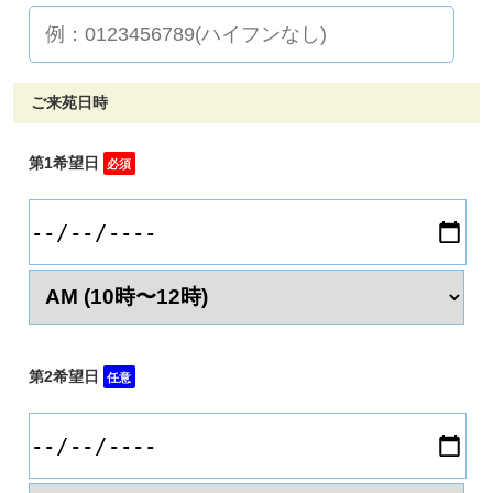
ご来苑日時
第1希望日
必須
第2希望日
任意