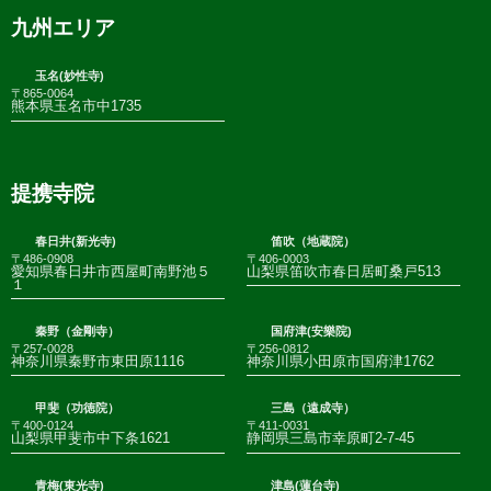
九州エリア
玉名(妙性寺)
〒865-0064
熊本県玉名市中1735
提携寺院
春日井(新光寺)
笛吹（地蔵院）
〒486-0908
〒406-0003
愛知県春日井市西屋町南野池５
山梨県笛吹市春日居町桑戸513
１
秦野（金剛寺）
国府津(安樂院)
〒257-0028
〒256-0812
神奈川県秦野市東田原1116
神奈川県小田原市国府津1762
甲斐（功徳院）
三島（遠成寺）
〒400-0124
〒411-0031
山梨県甲斐市中下条1621
静岡県三島市幸原町2-7-45
青梅(東光寺)
津島(蓮台寺)