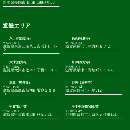
新潟県長岡市御山町188番地53
近畿エリア
八日市(西照寺)
長浜(徳勝寺)
〒527-0011
〒526-0033
滋賀県東近江市八日市浜野町４-
滋賀県長浜市平方町８７２
２
大津(西方寺)
草津(西方寺)
〒520-0807
〒525-0041
滋賀県大津市松本１丁目５−１３
滋賀県草津市青地町１１４６
高島（覺傳寺）
野洲（法善寺）
4
〒520-1531
〒520-231
滋賀県高島市新旭町饗庭２３６
滋賀県野洲市小堤312
９
甲賀(松元寺)
千本中立売(國生寺)
〒528-0071
〒602-8342
滋賀県甲賀市水口町秋葉3-21
京都府京都市上京区五番町161