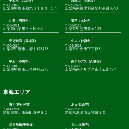
甲府東（光正寺）
身延山（志摩房）
〒400-0862
〒409-2524
山梨県甲府市朝気３丁目３−１４
山梨県南巨摩郡身延町身延3543
山梨（円通寺）
竜王（本妙寺）
〒405-0011
〒400-0115
山梨県山梨市三ヶ所853
山梨県甲斐市篠原139
甲府武田（禅林院）
中央（妙福寺）
〒400-0014
〒409-3822
山梨県甲府市古府中町3473
山梨県中央市下三條3
甲府（浄恩寺）
南アルプス（久圓寺）
〒400-0845
〒400-0305
山梨県甲府市上今井町2275
山梨県南アルプス市十五所474
東海エリア
豊川(善住禅寺)
あま(延命寺)
〒441-0201
〒490-1115
愛知県豊川市萩町倉戸８１
愛知県あま市坂牧郷３０
稲沢船橋(安楽寺)
犬山(本龍寺)