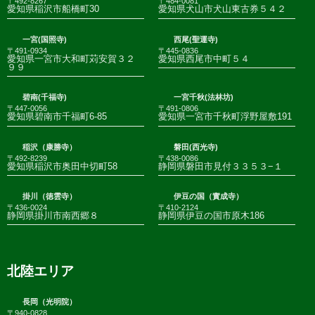
〒492-8267
〒484-0081
愛知県稲沢市船橋町30
愛知県犬山市犬山東古券５４２
一宮(国照寺)
西尾(聖運寺)
〒491-0934
〒445-0836
愛知県一宮市大和町苅安賀３２
愛知県西尾市中町５４
９９
碧南(千福寺)
一宮千秋(法林坊)
〒447-0056
〒491-0806
愛知県碧南市千福町6-85
愛知県一宮市千秋町浮野屋敷191
稲沢（康勝寺）
磐田(西光寺)
〒492-8239
〒438-0086
愛知県稲沢市奥田中切町58
静岡県磐田市見付３３５３−１
掛川（徳雲寺）
伊豆の国（實成寺）
〒436-0024
〒410-2124
静岡県掛川市南西郷８
静岡県伊豆の国市原木186
北陸エリア
長岡（光明院）
〒940-0828