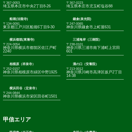
〒367-0053
〒367-0223
埼玉県本庄市中央2丁目8-26
埼玉県本庄市児玉町塩谷88
船堀(法龍寺)
鎌倉(泉光院)
〒134-0091
〒247-0065
東京都江戸川区船堀6丁目9-30
神奈川県鎌倉市上町屋631
横浜都筑(東漸寺)
三浦海岸（三樹院）
〒224-0054
〒238-0101
神奈川県横浜市都筑区佐江戸町
神奈川県三浦市南下浦町上宮田
2240
601
相模原（祥泉寺）
溝の口（安養院）
〒252-0157
〒213-0012
神奈川県相模原市緑区中野1925
神奈川県川崎市高津区坂戸2丁目
14-38
横浜田谷（定泉寺）
〒244-0844
神奈川県横浜市栄区田谷町1501
甲信エリア