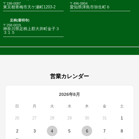
〒198-0087
〒496-0804
東京都青梅市天ケ瀬町1203-2
愛知県津島市弥生町６
足柄(最明寺)
〒258-0019
神奈川県足柄上郡大井町金子３
３１５
営業カレンダー
2026年8月
日
月
火
水
木
金
土
26
27
28
29
30
31
1
2
3
4
5
6
7
8