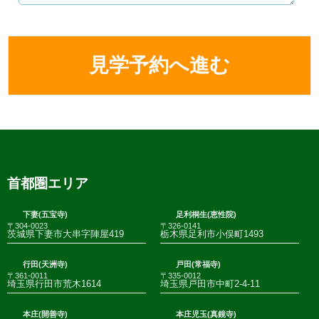
首都圏エリア
下妻(五宝寺)
足利桐生(恵性院)
〒304-0023
〒326-0141
茨城県下妻市大串字陣屋419
栃木県足利市小俣町1493
行田(天洲寺)
戸田(常福寺)
〒361-0011
〒335-0012
埼玉県行田市荒木1614
埼玉県戸田市中町2-4-11
本庄(開善寺)
本庄児玉(真鏡寺)