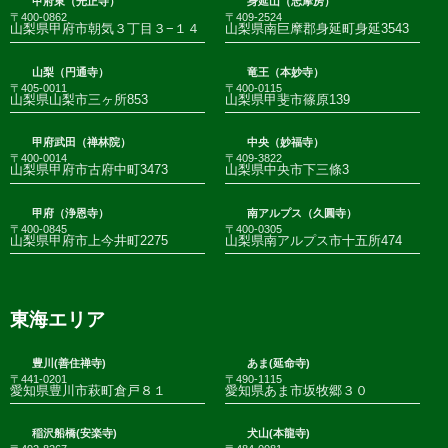
甲府東（光正寺）
身延山（志摩房）
〒400-0862
〒409-2524
山梨県甲府市朝気３丁目３−１４
山梨県南巨摩郡身延町身延3543
山梨（円通寺）
竜王（本妙寺）
〒405-0011
〒400-0115
山梨県山梨市三ヶ所853
山梨県甲斐市篠原139
甲府武田（禅林院）
中央（妙福寺）
〒400-0014
〒409-3822
山梨県甲府市古府中町3473
山梨県中央市下三條3
甲府（浄恩寺）
南アルプス（久圓寺）
〒400-0845
〒400-0305
山梨県甲府市上今井町2275
山梨県南アルプス市十五所474
東海エリア
豊川(善住禅寺)
あま(延命寺)
〒441-0201
〒490-1115
愛知県豊川市萩町倉戸８１
愛知県あま市坂牧郷３０
稲沢船橋(安楽寺)
犬山(本龍寺)