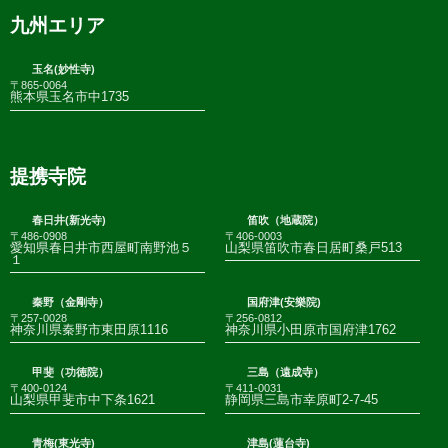
九州エリア
玉名(妙性寺)
〒865-0064
熊本県玉名市中1735
提携寺院
春日井(新光寺)
笛吹（地蔵院）
〒486-0908
〒406-0003
愛知県春日井市西屋町南野池５
山梨県笛吹市春日居町桑戸513
１
秦野（金剛寺）
国府津(安樂院)
〒257-0028
〒256-0812
神奈川県秦野市東田原1116
神奈川県小田原市国府津1762
甲斐（功徳院）
三島（遠成寺）
〒400-0124
〒411-0031
山梨県甲斐市中下条1621
静岡県三島市幸原町2-7-45
青梅(東光寺)
津島(蓮台寺)