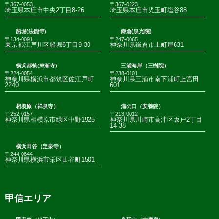
〒367-0053
〒367-0223
埼玉県本庄市中央2丁目8-26
埼玉県本庄市児玉町塩谷88
船堀(法龍寺)
鎌倉(泉光院)
〒134-0091
〒247-0065
東京都江戸川区船堀6丁目9-30
神奈川県鎌倉市上町屋631
横浜都筑(東漸寺)
三浦海岸（三樹院）
〒224-0054
〒238-0101
神奈川県横浜市都筑区佐江戸町
神奈川県三浦市南下浦町上宮田
2240
601
相模原（祥泉寺）
溝の口（安養院）
〒252-0157
〒213-0012
神奈川県相模原市緑区中野1925
神奈川県川崎市高津区坂戸2丁目
14-38
横浜田谷（定泉寺）
〒244-0844
神奈川県横浜市栄区田谷町1501
甲信エリア