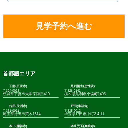
首都圏エリア
下妻(五宝寺)
足利桐生(恵性院)
〒304-0023
〒326-0141
茨城県下妻市大串字陣屋419
栃木県足利市小俣町1493
行田(天洲寺)
戸田(常福寺)
〒361-0011
〒335-0012
埼玉県行田市荒木1614
埼玉県戸田市中町2-4-11
本庄(開善寺)
本庄児玉(真鏡寺)