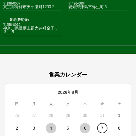
〒198-0087
〒496-0804
東京都青梅市天ケ瀬町1203-2
愛知県津島市弥生町６
足柄(最明寺)
〒258-0019
神奈川県足柄上郡大井町金子３
３１５
営業カレンダー
2026年8月
日
月
火
水
木
金
土
26
27
28
29
30
31
1
2
3
4
5
6
7
8