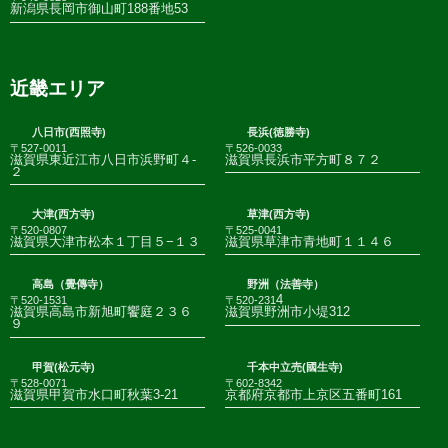
新潟県長岡市御山町188番地53
近畿エリア
八日市(西照寺)
長浜(徳勝寺)
〒527-0011
〒526-0033
滋賀県東近江市八日市浜野町４-
滋賀県長浜市平方町８７２
２
大津(西方寺)
草津(西方寺)
〒520-0807
〒525-0041
滋賀県大津市松本１丁目５−１３
滋賀県草津市青地町１１４６
高島（覺傳寺）
野洲（法善寺）
4
〒520-1531
〒520-231
滋賀県高島市新旭町饗庭２３６
滋賀県野洲市小堤312
９
甲賀(松元寺)
千本中立売(國生寺)
〒528-0071
〒602-8342
滋賀県甲賀市水口町秋葉3-21
京都府京都市上京区五番町161