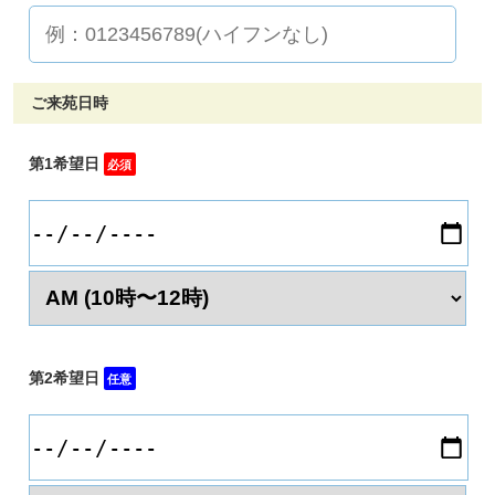
ご来苑日時
第1希望日
必須
第2希望日
任意