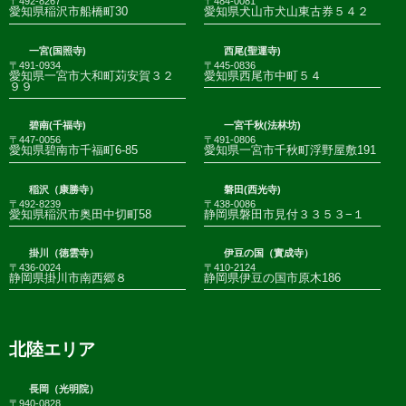
〒492-8267
〒484-0081
愛知県稲沢市船橋町30
愛知県犬山市犬山東古券５４２
一宮(国照寺)
西尾(聖運寺)
〒491-0934
〒445-0836
愛知県一宮市大和町苅安賀３２
愛知県西尾市中町５４
９９
碧南(千福寺)
一宮千秋(法林坊)
〒447-0056
〒491-0806
愛知県碧南市千福町6-85
愛知県一宮市千秋町浮野屋敷191
稲沢（康勝寺）
磐田(西光寺)
〒492-8239
〒438-0086
愛知県稲沢市奥田中切町58
静岡県磐田市見付３３５３−１
掛川（徳雲寺）
伊豆の国（實成寺）
〒436-0024
〒410-2124
静岡県掛川市南西郷８
静岡県伊豆の国市原木186
北陸エリア
長岡（光明院）
〒940-0828