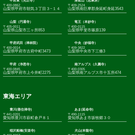
甲府東（光正寺）
身延山（志摩房）
〒400-0862
〒409-2524
山梨県甲府市朝気３丁目３−１４
山梨県南巨摩郡身延町身延3543
山梨（円通寺）
竜王（本妙寺）
〒405-0011
〒400-0115
山梨県山梨市三ヶ所853
山梨県甲斐市篠原139
甲府武田（禅林院）
中央（妙福寺）
〒400-0014
〒409-3822
山梨県甲府市古府中町3473
山梨県中央市下三條3
甲府（浄恩寺）
南アルプス（久圓寺）
〒400-0845
〒400-0305
山梨県甲府市上今井町2275
山梨県南アルプス市十五所474
東海エリア
豊川(善住禅寺)
あま(延命寺)
〒441-0201
〒490-1115
愛知県豊川市萩町倉戸８１
愛知県あま市坂牧郷３０
稲沢船橋(安楽寺)
犬山(本龍寺)