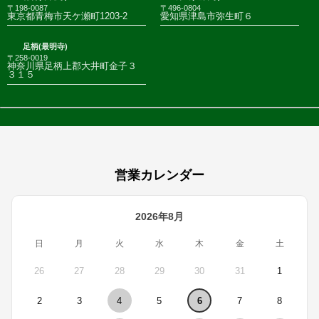
〒198-0087
〒496-0804
東京都青梅市天ケ瀬町1203-2
愛知県津島市弥生町６
足柄(最明寺)
〒258-0019
神奈川県足柄上郡大井町金子３
３１５
営業カレンダー
2026年8月
日
月
火
水
木
金
土
26
27
28
29
30
31
1
2
3
4
5
6
7
8