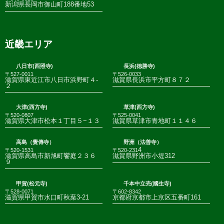
新潟県長岡市御山町188番地53
近畿エリア
八日市(西照寺)
長浜(徳勝寺)
〒527-0011
〒526-0033
滋賀県東近江市八日市浜野町４-
滋賀県長浜市平方町８７２
２
大津(西方寺)
草津(西方寺)
〒520-0807
〒525-0041
滋賀県大津市松本１丁目５−１３
滋賀県草津市青地町１１４６
高島（覺傳寺）
野洲（法善寺）
4
〒520-1531
〒520-231
滋賀県高島市新旭町饗庭２３６
滋賀県野洲市小堤312
９
甲賀(松元寺)
千本中立売(國生寺)
〒528-0071
〒602-8342
滋賀県甲賀市水口町秋葉3-21
京都府京都市上京区五番町161