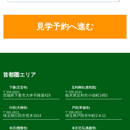
首都圏エリア
下妻(五宝寺)
足利桐生(恵性院)
〒304-0023
〒326-0141
茨城県下妻市大串字陣屋419
栃木県足利市小俣町1493
行田(天洲寺)
戸田(常福寺)
〒361-0011
〒335-0012
埼玉県行田市荒木1614
埼玉県戸田市中町2-4-11
本庄(開善寺)
本庄児玉(真鏡寺)