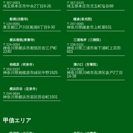
〒367-0053
〒367-0223
埼玉県本庄市中央2丁目8-26
埼玉県本庄市児玉町塩谷88
船堀(法龍寺)
鎌倉(泉光院)
〒134-0091
〒247-0065
東京都江戸川区船堀6丁目9-30
神奈川県鎌倉市上町屋631
横浜都筑(東漸寺)
三浦海岸（三樹院）
〒224-0054
〒238-0101
神奈川県横浜市都筑区佐江戸町
神奈川県三浦市南下浦町上宮田
2240
601
相模原（祥泉寺）
溝の口（安養院）
〒252-0157
〒213-0012
神奈川県相模原市緑区中野1925
神奈川県川崎市高津区坂戸2丁目
14-38
横浜田谷（定泉寺）
〒244-0844
神奈川県横浜市栄区田谷町1501
甲信エリア