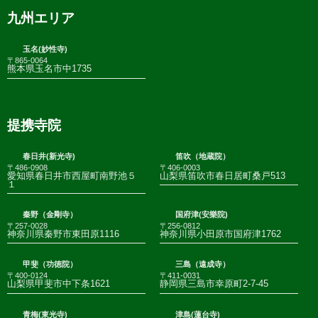
九州エリア
玉名(妙性寺)
〒865-0064
熊本県玉名市中1735
提携寺院
春日井(新光寺)
笛吹（地蔵院）
〒486-0908
〒406-0003
愛知県春日井市西屋町南野池５
山梨県笛吹市春日居町桑戸513
１
秦野（金剛寺）
国府津(安樂院)
〒257-0028
〒256-0812
神奈川県秦野市東田原1116
神奈川県小田原市国府津1762
甲斐（功徳院）
三島（遠成寺）
〒400-0124
〒411-0031
山梨県甲斐市中下条1621
静岡県三島市幸原町2-7-45
青梅(東光寺)
津島(蓮台寺)