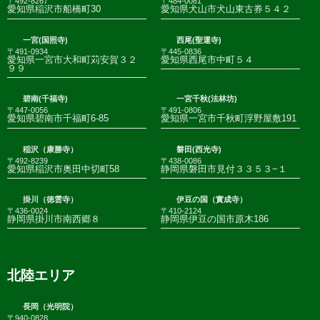
〒492-8267
〒484-0081
愛知県稲沢市船橋町30
愛知県犬山市犬山東古券５４２
一宮(国照寺)
西尾(聖運寺)
〒491-0934
〒445-0836
愛知県一宮市大和町苅安賀３２
愛知県西尾市中町５４
９９
碧南(千福寺)
一宮千秋(法林坊)
〒447-0056
〒491-0806
愛知県碧南市千福町6-85
愛知県一宮市千秋町浮野屋敷191
稲沢（康勝寺）
磐田(西光寺)
〒492-8239
〒438-0086
愛知県稲沢市奥田中切町58
静岡県磐田市見付３３５３−１
掛川（徳雲寺）
伊豆の国（實成寺）
〒436-0024
〒410-2124
静岡県掛川市南西郷８
静岡県伊豆の国市原木186
北陸エリア
長岡（光明院）
〒940-0828