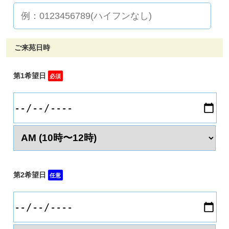
ご来苑日時
第1希望日
必須
第2希望日
任意