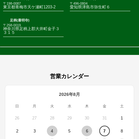
〒198-0087
〒496-0804
東京都青梅市天ケ瀬町1203-2
愛知県津島市弥生町６
足柄(最明寺)
〒258-0019
神奈川県足柄上郡大井町金子３
３１５
営業カレンダー
2026年8月
日
月
火
水
木
金
土
26
27
28
29
30
31
1
2
3
4
5
6
7
8