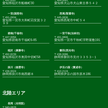
〒492-8267
〒484-0081
愛知県稲沢市船橋町30
愛知県犬山市犬山東古券５４２
一宮(国照寺)
西尾(聖運寺)
〒491-0934
〒445-0836
愛知県一宮市大和町苅安賀３２
愛知県西尾市中町５４
９９
碧南(千福寺)
一宮千秋(法林坊)
〒447-0056
〒491-0806
愛知県碧南市千福町6-85
愛知県一宮市千秋町浮野屋敷191
稲沢（康勝寺）
磐田(西光寺)
〒492-8239
〒438-0086
愛知県稲沢市奥田中切町58
静岡県磐田市見付３３５３−１
掛川（徳雲寺）
伊豆の国（實成寺）
〒436-0024
〒410-2124
静岡県掛川市南西郷８
静岡県伊豆の国市原木186
北陸エリア
長岡（光明院）
〒940-0828