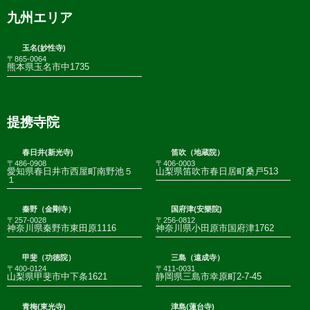
九州エリア
玉名(妙性寺)
〒865-0064
熊本県玉名市中1735
提携寺院
春日井(新光寺)
笛吹（地蔵院）
〒486-0908
〒406-0003
愛知県春日井市西屋町南野池５
山梨県笛吹市春日居町桑戸513
１
秦野（金剛寺）
国府津(安樂院)
〒257-0028
〒256-0812
神奈川県秦野市東田原1116
神奈川県小田原市国府津1762
甲斐（功徳院）
三島（遠成寺）
〒400-0124
〒411-0031
山梨県甲斐市中下条1621
静岡県三島市幸原町2-7-45
青梅(東光寺)
津島(蓮台寺)