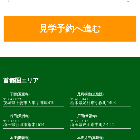
首都圏エリア
下妻(五宝寺)
足利桐生(恵性院)
〒304-0023
〒326-0141
茨城県下妻市大串字陣屋419
栃木県足利市小俣町1493
行田(天洲寺)
戸田(常福寺)
〒361-0011
〒335-0012
埼玉県行田市荒木1614
埼玉県戸田市中町2-4-11
本庄(開善寺)
本庄児玉(真鏡寺)