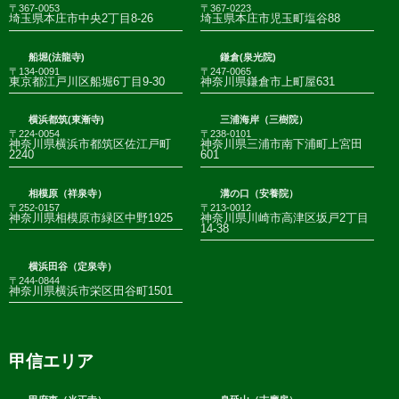
〒367-0053
〒367-0223
埼玉県本庄市中央2丁目8-26
埼玉県本庄市児玉町塩谷88
船堀(法龍寺)
鎌倉(泉光院)
〒134-0091
〒247-0065
東京都江戸川区船堀6丁目9-30
神奈川県鎌倉市上町屋631
横浜都筑(東漸寺)
三浦海岸（三樹院）
〒224-0054
〒238-0101
神奈川県横浜市都筑区佐江戸町
神奈川県三浦市南下浦町上宮田
2240
601
相模原（祥泉寺）
溝の口（安養院）
〒252-0157
〒213-0012
神奈川県相模原市緑区中野1925
神奈川県川崎市高津区坂戸2丁目
14-38
横浜田谷（定泉寺）
〒244-0844
神奈川県横浜市栄区田谷町1501
甲信エリア