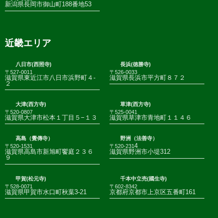
新潟県長岡市御山町188番地53
近畿エリア
八日市(西照寺)
長浜(徳勝寺)
〒527-0011
〒526-0033
滋賀県東近江市八日市浜野町４-
滋賀県長浜市平方町８７２
２
大津(西方寺)
草津(西方寺)
〒520-0807
〒525-0041
滋賀県大津市松本１丁目５−１３
滋賀県草津市青地町１１４６
高島（覺傳寺）
野洲（法善寺）
4
〒520-1531
〒520-231
滋賀県高島市新旭町饗庭２３６
滋賀県野洲市小堤312
９
甲賀(松元寺)
千本中立売(國生寺)
〒528-0071
〒602-8342
滋賀県甲賀市水口町秋葉3-21
京都府京都市上京区五番町161