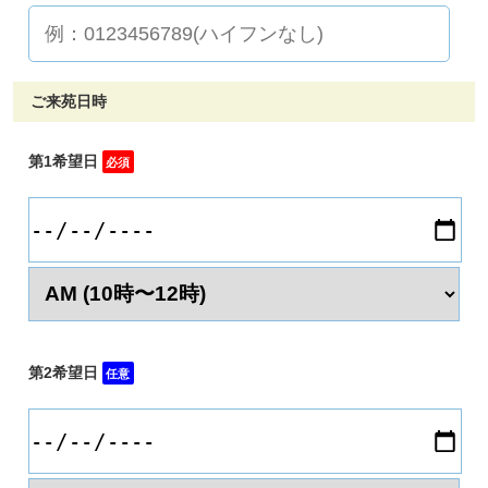
ご来苑日時
第1希望日
必須
第2希望日
任意