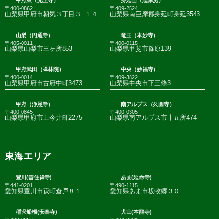
甲府東（光正寺）
身延山（志摩房）
〒400-0862
〒409-2524
山梨県甲府市朝気３丁目３−１４
山梨県南巨摩郡身延町身延3543
山梨（円通寺）
竜王（本妙寺）
〒405-0011
〒400-0115
山梨県山梨市三ヶ所853
山梨県甲斐市篠原139
甲府武田（禅林院）
中央（妙福寺）
〒400-0014
〒409-3822
山梨県甲府市古府中町3473
山梨県中央市下三條3
甲府（浄恩寺）
南アルプス（久圓寺）
〒400-0845
〒400-0305
山梨県甲府市上今井町2275
山梨県南アルプス市十五所474
東海エリア
豊川(善住禅寺)
あま(延命寺)
〒441-0201
〒490-1115
愛知県豊川市萩町倉戸８１
愛知県あま市坂牧郷３０
稲沢船橋(安楽寺)
犬山(本龍寺)