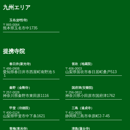
九州エリア
玉名(妙性寺)
〒865-0064
熊本県玉名市中1735
提携寺院
春日井(新光寺)
笛吹（地蔵院）
〒486-0908
〒406-0003
愛知県春日井市西屋町南野池５
山梨県笛吹市春日居町桑戸513
１
秦野（金剛寺）
国府津(安樂院)
〒257-0028
〒256-0812
神奈川県秦野市東田原1116
神奈川県小田原市国府津1762
甲斐（功徳院）
三島（遠成寺）
〒400-0124
〒411-0031
山梨県甲斐市中下条1621
静岡県三島市幸原町2-7-45
青梅(東光寺)
津島(蓮台寺)