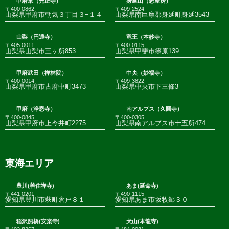
甲府東（光正寺）
身延山（志摩房）
〒400-0862
〒409-2524
山梨県甲府市朝気３丁目３−１４
山梨県南巨摩郡身延町身延3543
山梨（円通寺）
竜王（本妙寺）
〒405-0011
〒400-0115
山梨県山梨市三ヶ所853
山梨県甲斐市篠原139
甲府武田（禅林院）
中央（妙福寺）
〒400-0014
〒409-3822
山梨県甲府市古府中町3473
山梨県中央市下三條3
甲府（浄恩寺）
南アルプス（久圓寺）
〒400-0845
〒400-0305
山梨県甲府市上今井町2275
山梨県南アルプス市十五所474
東海エリア
豊川(善住禅寺)
あま(延命寺)
〒441-0201
〒490-1115
愛知県豊川市萩町倉戸８１
愛知県あま市坂牧郷３０
稲沢船橋(安楽寺)
犬山(本龍寺)