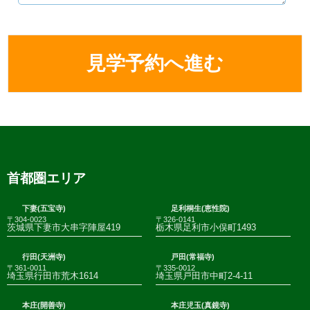
首都圏エリア
下妻(五宝寺)
足利桐生(恵性院)
〒304-0023
〒326-0141
茨城県下妻市大串字陣屋419
栃木県足利市小俣町1493
行田(天洲寺)
戸田(常福寺)
〒361-0011
〒335-0012
埼玉県行田市荒木1614
埼玉県戸田市中町2-4-11
本庄(開善寺)
本庄児玉(真鏡寺)