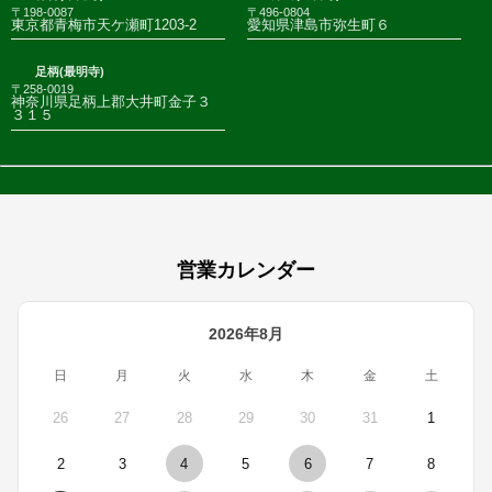
〒198-0087
〒496-0804
東京都青梅市天ケ瀬町1203-2
愛知県津島市弥生町６
足柄(最明寺)
〒258-0019
神奈川県足柄上郡大井町金子３
３１５
営業カレンダー
2026年8月
日
月
火
水
木
金
土
26
27
28
29
30
31
1
2
3
4
5
6
7
8