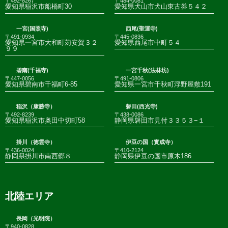
〒492-8267
〒484-0081
愛知県稲沢市船橋町30
愛知県犬山市犬山東古券５４２
一宮(国照寺)
西尾(聖運寺)
〒491-0934
〒445-0836
愛知県一宮市大和町苅安賀３２
愛知県西尾市中町５４
９９
碧南(千福寺)
一宮千秋(法林坊)
〒447-0056
〒491-0806
愛知県碧南市千福町6-85
愛知県一宮市千秋町浮野屋敷191
稲沢（康勝寺）
磐田(西光寺)
〒492-8239
〒438-0086
愛知県稲沢市奥田中切町58
静岡県磐田市見付３３５３−１
掛川（徳雲寺）
伊豆の国（實成寺）
〒436-0024
〒410-2124
静岡県掛川市南西郷８
静岡県伊豆の国市原木186
北陸エリア
長岡（光明院）
〒940-0828