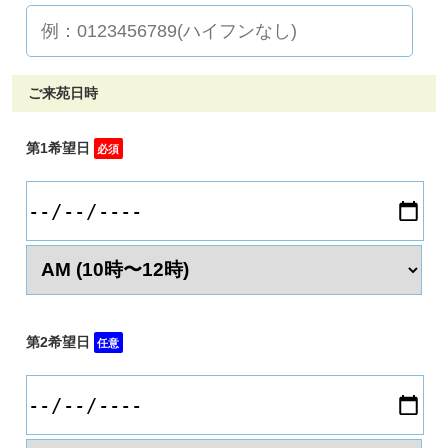
ご来苑日時
第1希望日
必須
第2希望日
任意