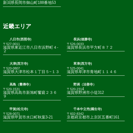
新潟県長岡市御山町188番地53
近畿エリア
八日市(西照寺)
長浜(徳勝寺)
〒527-0011
〒526-0033
滋賀県東近江市八日市浜野町４-
滋賀県長浜市平方町８７２
２
大津(西方寺)
草津(西方寺)
〒520-0807
〒525-0041
滋賀県大津市松本１丁目５−１３
滋賀県草津市青地町１１４６
高島（覺傳寺）
野洲（法善寺）
4
〒520-1531
〒520-231
滋賀県高島市新旭町饗庭２３６
滋賀県野洲市小堤312
９
甲賀(松元寺)
千本中立売(國生寺)
〒528-0071
〒602-8342
滋賀県甲賀市水口町秋葉3-21
京都府京都市上京区五番町161