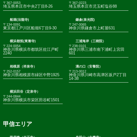
〒367-0053
〒367-0223
埼玉県本庄市中央2丁目8-26
埼玉県本庄市児玉町塩谷88
船堀(法龍寺)
鎌倉(泉光院)
〒134-0091
〒247-0065
東京都江戸川区船堀6丁目9-30
神奈川県鎌倉市上町屋631
横浜都筑(東漸寺)
三浦海岸（三樹院）
〒224-0054
〒238-0101
神奈川県横浜市都筑区佐江戸町
神奈川県三浦市南下浦町上宮田
2240
601
相模原（祥泉寺）
溝の口（安養院）
〒252-0157
〒213-0012
神奈川県相模原市緑区中野1925
神奈川県川崎市高津区坂戸2丁目
14-38
横浜田谷（定泉寺）
〒244-0844
神奈川県横浜市栄区田谷町1501
甲信エリア