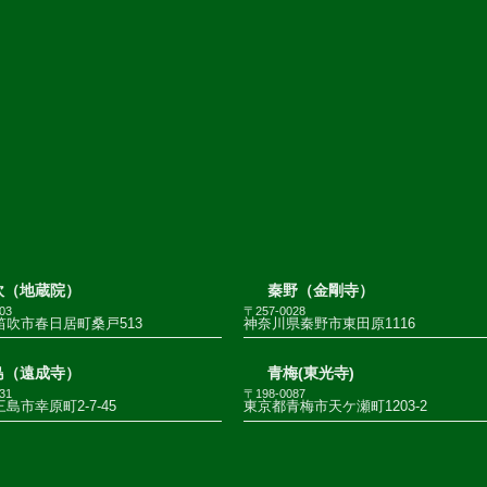
吹（地蔵院）
秦野（金剛寺）
03
〒257-0028
笛吹市春日居町桑戸513
神奈川県秦野市東田原1116
島（遠成寺）
青梅(東光寺)
31
〒198-0087
島市幸原町2-7-45
東京都青梅市天ケ瀬町1203-2