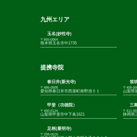
九州エリア
玉名(妙性寺)
〒865-0064
熊本県玉名市中1735
提携寺院
春日井(新光寺)
笛
〒486-0908
〒406-00
愛知県春日井市西屋町南野池５１
山梨県
甲斐（功徳院）
三
〒400-0124
〒411-00
山梨県甲斐市中下条1621
静岡県三
足柄(最明寺)
〒258-0019