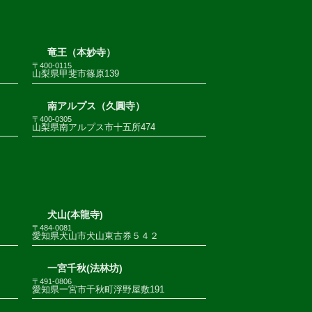
竜王（本妙寺）
〒400-0115
山梨県甲斐市篠原139
南アルプス（久圓寺）
〒400-0305
山梨県南アルプス市十五所474
犬山(本龍寺)
〒484-0081
愛知県犬山市犬山東古券５４２
一宮千秋(法林坊)
〒491-0806
愛知県一宮市千秋町浮野屋敷191