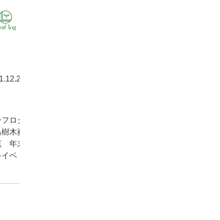
1.12.20
お知ら
ーフログ
島樹木葬
苑 年末
終イベ