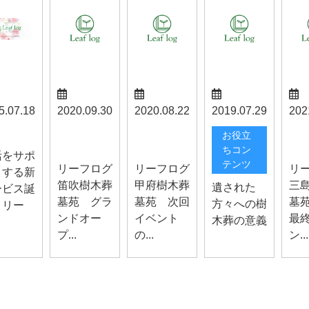
5.07.18
2020.09.30
2020.08.22
2019.07.29
202
笛吹お知ら
甲府お知ら
三島
らせ
お役立
せ
せ
せ
ちコン
活をサポ
テンツ
リーフログ
リーフログ
リ
トする新
笛吹樹木葬
甲府樹木葬
三
遺された
ービス誕
墓苑 グラ
墓苑 次回
墓
方々への樹
！リー
ンドオー
イベント
最
木葬の意義
プ...
の...
ン...