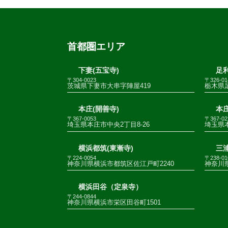
首都圏エリア
下妻(五宝寺)
足利
〒304-0023
〒326-01
茨城県下妻市大串字陣屋419
栃木県足
本庄(開善寺)
本庄
〒367-0053
〒367-02
埼玉県本庄市中央2丁目8-26
埼玉県
横浜都筑(東漸寺)
三
〒224-0054
〒238-01
神奈川県横浜市都筑区佐江戸町2240
神奈川
横浜田谷（定泉寺）
〒244-0844
神奈川県横浜市栄区田谷町1501