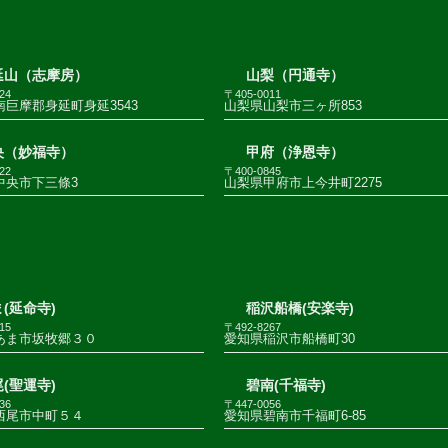
延山（志摩房）
山梨（円通寺）
24
〒405-0011
巨摩郡身延町身延3543
山梨県山梨市三ヶ所853
央（妙福寺）
甲府（浄恩寺）
22
〒400-0845
中央市下三條3
山梨県甲府市上今井町2275
(延命寺)
稲沢船橋(安楽寺)
15
〒492-8267
あま市坂牧郷３０
愛知県稲沢市船橋町30
(聖運寺)
碧南(千福寺)
36
〒447-0056
西尾市中町５４
愛知県碧南市千福町6-85