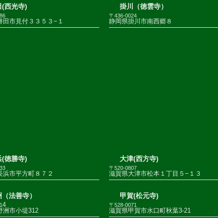
(西光寺)
掛川（徳雲寺）
86
〒436-0024
磐田市見付３３５３−１
静岡県掛川市南西郷８
(徳勝寺)
大津(西方寺)
33
〒520-0807
長浜市平方町８７２
滋賀県大津市松本１丁目５−１３
洲（法善寺）
甲賀(松元寺)
4
1
〒528-0071
洲市小堤312
滋賀県甲賀市水口町秋葉3-21