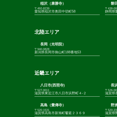
稲沢（康勝寺）
磐田
〒492-8239
〒438-00
愛知県稲沢市奥田中切町58
静岡県
北陸エリア
長岡（光明院）
〒940-0828
新潟県長岡市御山町188番地53
近畿エリア
八日市(西照寺)
長浜
〒527-0011
〒526-00
滋賀県東近江市八日市浜野町４-２
滋賀県
高島（覺傳寺）
野
〒520-1531
〒520-23
滋賀県高島市新旭町饗庭２３６９
滋賀県野