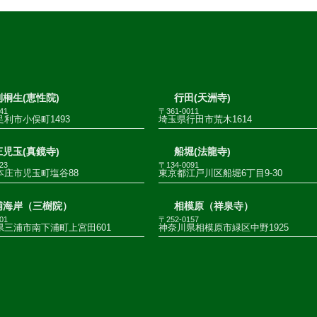
桐生(恵性院)
行田(天洲寺)
41
〒361-0011
利市小俣町1493
埼玉県行田市荒木1614
児玉(真鏡寺)
船堀(法龍寺)
23
〒134-0091
本庄市児玉町塩谷88
東京都江戸川区船堀6丁目9-30
浦海岸（三樹院）
相模原（祥泉寺）
01
〒252-0157
県三浦市南下浦町上宮田601
神奈川県相模原市緑区中野1925