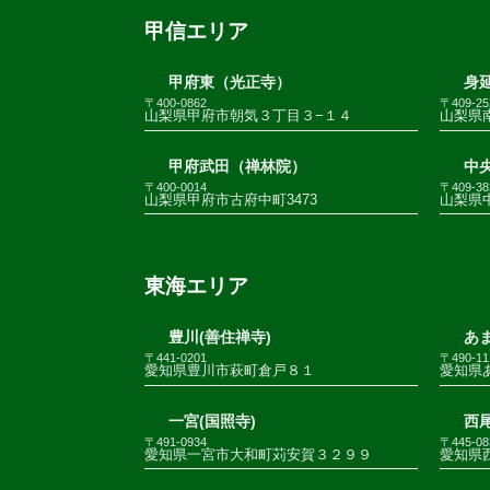
甲信エリア
甲府東（光正寺）
身
〒400-0862
〒409-25
山梨県甲府市朝気３丁目３−１４
山梨県南
甲府武田（禅林院）
中
〒400-0014
〒409-38
山梨県甲府市古府中町3473
山梨県
東海エリア
豊川(善住禅寺)
あま
〒441-0201
〒490-11
愛知県豊川市萩町倉戸８１
愛知県
一宮(国照寺)
西尾
〒491-0934
〒445-08
愛知県一宮市大和町苅安賀３２９９
愛知県