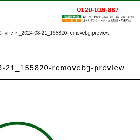
0120-016-887
ト_2024-08-21_155820-removebg-preview
1_155820-removebg-preview