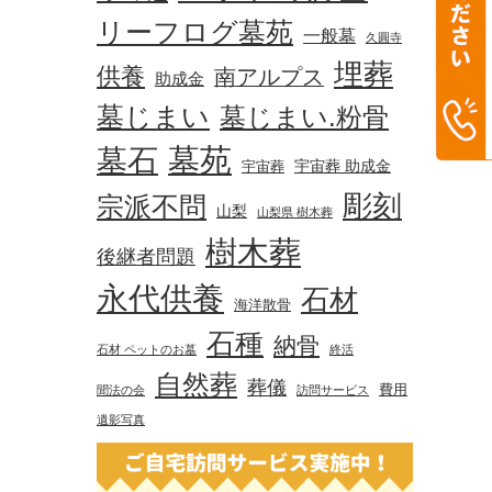
リーフログ墓苑
一般墓
久圓寺
埋葬
供養
南アルプス
助成金
墓じまい
墓じまい.粉骨
墓苑
墓石
宇宙葬 助成金
宇宙葬
彫刻
宗派不問
山梨
山梨県 樹木葬
樹木葬
後継者問題
永代供養
石材
海洋散骨
石種
納骨
石材 ペットのお墓
終活
自然葬
葬儀
費用
聞法の会
訪問サービス
遺影写真