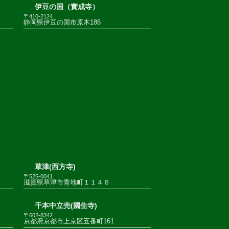
伊豆の国（實成寺）
〒410-2124
静岡県伊豆の国市原木186
草津(西方寺)
〒525-0041
滋賀県草津市青地町１１４６
千本中立売(國生寺)
〒602-8342
京都府京都市上京区五番町161