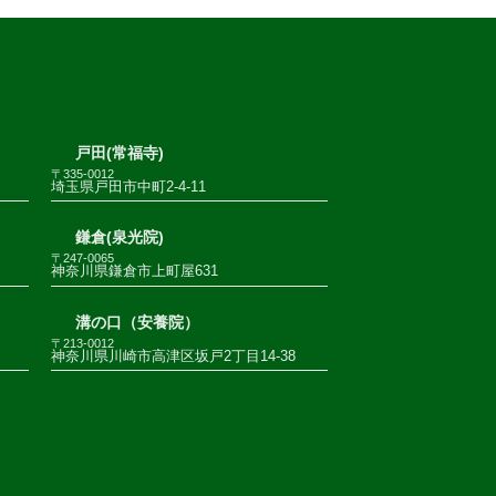
戸田(常福寺)
〒335-0012
埼玉県戸田市中町2-4-11
鎌倉(泉光院)
〒247-0065
神奈川県鎌倉市上町屋631
溝の口（安養院）
〒213-0012
神奈川県川崎市高津区坂戸2丁目14-38