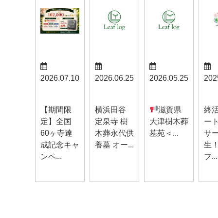
2026.07.10
2026.06.25
2026.05.25
202
お知らせ
お知らせ
お知らせ
お知
【期間限
横浜田谷
滋賀県
終
定】全国
定泉寺 樹
大津樹木葬
ー
60ヶ寺達
木葬永代供
墓苑＜...
サ
成記念キャ
養墓 オー...
生
ンペ...
フ...