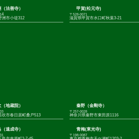
洲（法善寺）
甲賀(松元寺)
4
1
〒528-0071
洲市小堤312
滋賀県甲賀市水口町秋葉3-21
吹（地蔵院）
秦野（金剛寺）
03
〒257-0028
笛吹市春日居町桑戸513
神奈川県秦野市東田原1116
島（遠成寺）
青梅(東光寺)
31
〒198-0087
島市幸原町2-7-45
東京都青梅市天ケ瀬町1203-2