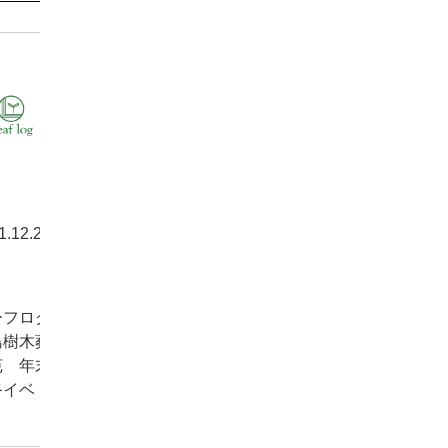
1.12.20
お知ら
ーフログ
島樹木葬
苑 年末
終イベ