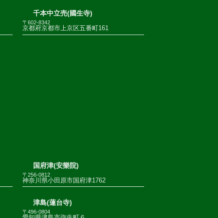
千本中立売(國生寺)
〒602-8342
京都府京都市上京区五番町161
国府津(安樂院)
〒256-0812
神奈川県小田原市国府津1762
津島(蓮台寺)
〒496-0804
愛知県津島市弥生町６