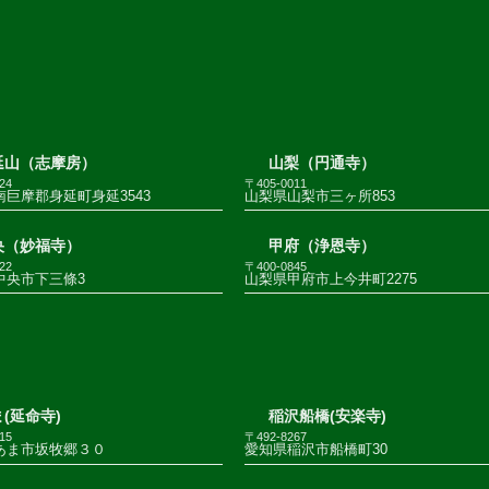
延山（志摩房）
山梨（円通寺）
24
〒405-0011
巨摩郡身延町身延3543
山梨県山梨市三ヶ所853
央（妙福寺）
甲府（浄恩寺）
22
〒400-0845
中央市下三條3
山梨県甲府市上今井町2275
(延命寺)
稲沢船橋(安楽寺)
15
〒492-8267
あま市坂牧郷３０
愛知県稲沢市船橋町30