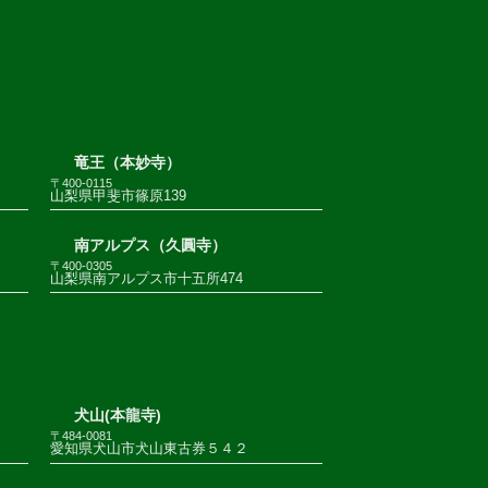
竜王（本妙寺）
〒400-0115
山梨県甲斐市篠原139
南アルプス（久圓寺）
〒400-0305
山梨県南アルプス市十五所474
犬山(本龍寺)
〒484-0081
愛知県犬山市犬山東古券５４２