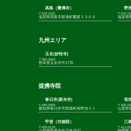
高島（覺傳寺）
野
〒520-1531
〒520-23
滋賀県高島市新旭町饗庭２３６９
滋賀県野
九州エリア
玉名(妙性寺)
〒865-0064
熊本県玉名市中1735
提携寺院
春日井(新光寺)
笛
〒486-0908
〒406-00
愛知県春日井市西屋町南野池５１
山梨県
甲斐（功徳院）
三
〒400-0124
〒411-00
山梨県甲斐市中下条1621
静岡県三