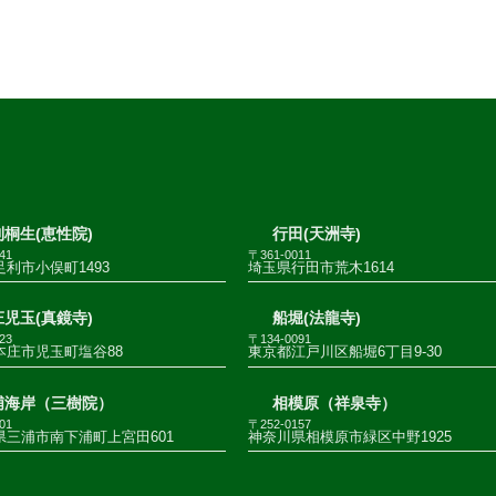
桐生(恵性院)
行田(天洲寺)
41
〒361-0011
利市小俣町1493
埼玉県行田市荒木1614
児玉(真鏡寺)
船堀(法龍寺)
23
〒134-0091
本庄市児玉町塩谷88
東京都江戸川区船堀6丁目9-30
浦海岸（三樹院）
相模原（祥泉寺）
01
〒252-0157
県三浦市南下浦町上宮田601
神奈川県相模原市緑区中野1925