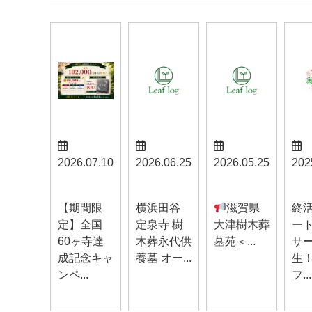
2026.07.10
2026.06.25
2026.05.25
202
お知らせ
お知らせ
お知らせ
お知
【期間限
横浜田谷
滋賀県
終
定】全国
定泉寺 樹
大津樹木葬
ー
60ヶ寺達
木葬永代供
墓苑＜...
サ
成記念キャ
養墓 オー...
生
ンペ...
フ...