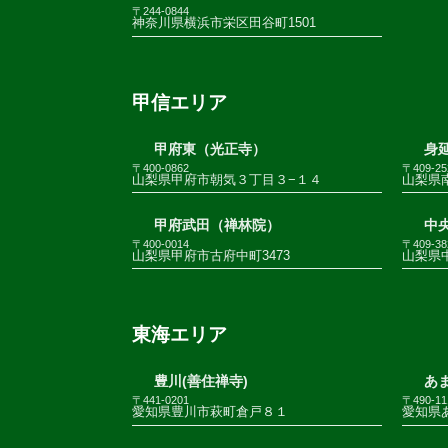
〒244-0844
神奈川県横浜市栄区田谷町1501
甲信エリア
甲府東（光正寺）
身
〒400-0862
〒409-25
山梨県甲府市朝気３丁目３−１４
山梨県南
甲府武田（禅林院）
中
〒400-0014
〒409-38
山梨県甲府市古府中町3473
山梨県
東海エリア
豊川(善住禅寺)
あま
〒441-0201
〒490-11
愛知県豊川市萩町倉戸８１
愛知県