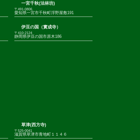
一宮千秋(法林坊)
〒491-0806
愛知県一宮市千秋町浮野屋敷191
伊豆の国（實成寺）
〒410-2124
静岡県伊豆の国市原木186
草津(西方寺)
〒525-0041
滋賀県草津市青地町１１４６