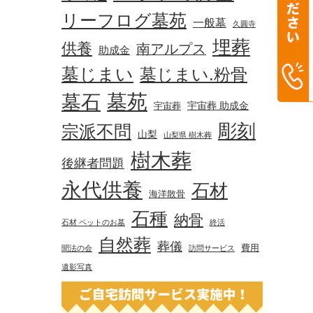
リーフログ墓苑
一般墓
久圓寺
埋葬
供養
南アルプス
助成金
墓じまい
墓じまい.粉骨
墓苑
墓石
宇宙葬 助成金
宇宙葬
彫刻
宗派不問
山梨
山梨県 樹木葬
樹木葬
後継者問題
永代供養
石材
海洋散骨
石種
納骨
石材 ペットのお墓
終活
自然葬
葬儀
費用
聞法の会
訪問サービス
遺影写真