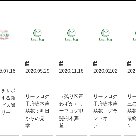
5.07.18
2020.05.29
2020.11.16
2020.02.02
202
甲府お知ら
甲斐お知ら
甲府お知ら
三島
らせ
せ
せ
せ
せ
活をサポ
リーフログ
（残り区画
リーフログ
リ
トする新
甲府樹木葬
わずか）リ
甲府樹木葬
三
ービス誕
墓苑：明日
ーフログ甲
墓苑 グラ
墓
！リー
からの見
斐樹木葬
ンドオー
最
学...
墓...
プ...
ン...