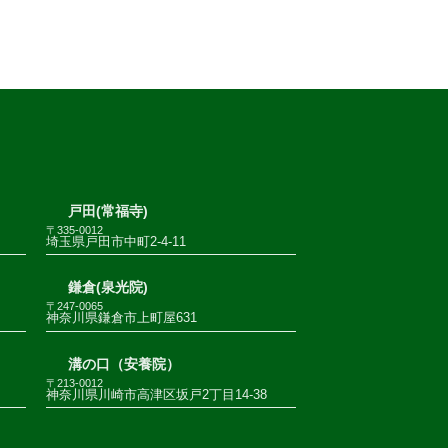
戸田(常福寺)
〒335-0012
埼玉県戸田市中町2-4-11
鎌倉(泉光院)
〒247-0065
神奈川県鎌倉市上町屋631
溝の口（安養院）
〒213-0012
神奈川県川崎市高津区坂戸2丁目14-38