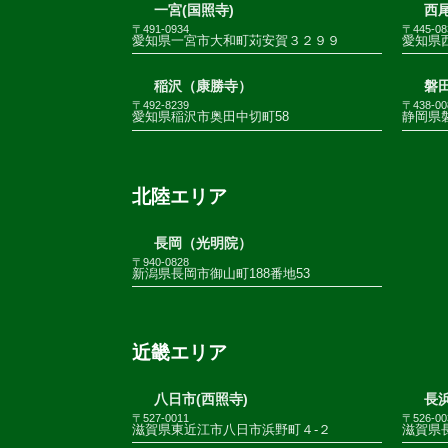
一宮(国照寺)
西尾
〒491-0934
〒445-08
愛知県一宮市大和町苅安賀３２９９
愛知県
稲沢（康勝寺）
磐田
〒492-8239
〒438-00
愛知県稲沢市奥田中切町58
静岡県
北陸エリア
長岡（光明院）
〒940-0828
新潟県長岡市御山町188番地53
近畿エリア
八日市(西照寺)
長浜
〒527-0011
〒526-00
滋賀県東近江市八日市浜野町４-２
滋賀県