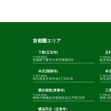
首都圏エリア
下妻(五宝寺)
足利
〒304-0023
〒326-01
茨城県下妻市大串字陣屋419
栃木県足
本庄(開善寺)
本庄
〒367-0053
〒367-02
埼玉県本庄市中央2丁目8-26
埼玉県
横浜都筑(東漸寺)
三
〒224-0054
〒238-01
神奈川県横浜市都筑区佐江戸町2240
神奈川
横浜田谷（定泉寺）