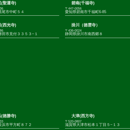
(聖運寺)
碧南(千福寺)
36
〒447-0056
西尾市中町５４
愛知県碧南市千福町6-85
(西光寺)
掛川（徳雲寺）
86
〒436-0024
磐田市見付３３５３−１
静岡県掛川市南西郷８
(徳勝寺)
大津(西方寺)
33
〒520-0807
長浜市平方町８７２
滋賀県大津市松本１丁目５−１３