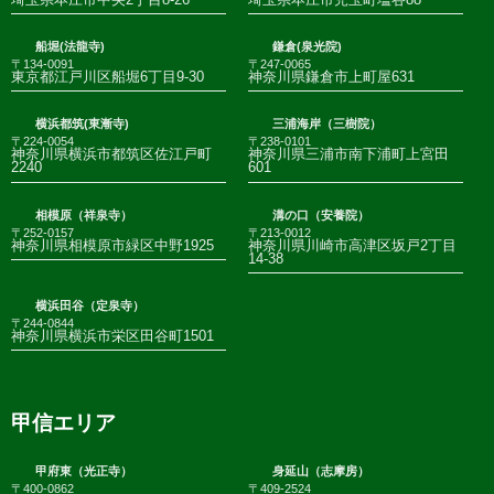
船堀(法龍寺)
鎌倉(泉光院)
〒134-0091
〒247-0065
東京都江戸川区船堀6丁目9-30
神奈川県鎌倉市上町屋631
横浜都筑(東漸寺)
三浦海岸（三樹院）
〒224-0054
〒238-0101
神奈川県横浜市都筑区佐江戸町
神奈川県三浦市南下浦町上宮田
2240
601
相模原（祥泉寺）
溝の口（安養院）
〒252-0157
〒213-0012
神奈川県相模原市緑区中野1925
神奈川県川崎市高津区坂戸2丁目
14-38
横浜田谷（定泉寺）
〒244-0844
神奈川県横浜市栄区田谷町1501
甲信エリア
甲府東（光正寺）
身延山（志摩房）
〒400-0862
〒409-2524