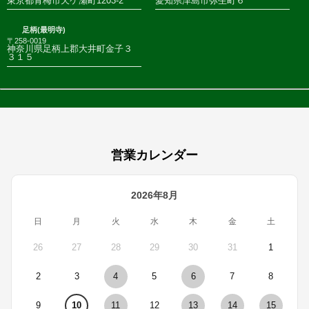
東京都青梅市天ケ瀬町1203-2
愛知県津島市弥生町６
足柄(最明寺)
〒258-0019
神奈川県足柄上郡大井町金子３
３１５
営業カレンダー
2026年8月
日
月
火
水
木
金
土
26
27
28
29
30
31
1
2
3
4
5
6
7
8
9
10
11
12
13
14
15