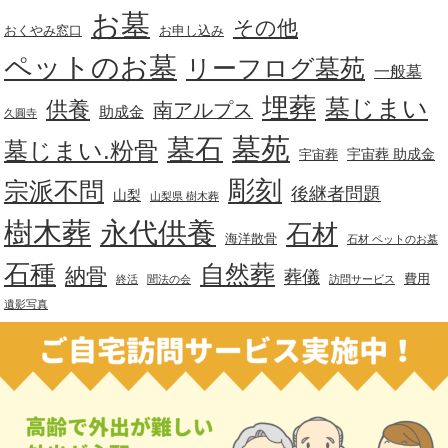
お墓
その他
おくやみ窓口
お申し込み
ペットのお墓
リーフログ墓苑
一般墓
埋葬
墓じまい
供養
南アルプス
助成金
久圓寺
墓苑
墓石
墓じまい.粉骨
宇宙葬 助成金
宇宙葬
彫刻
宗派不問
後継者問題
山梨
山梨県 樹木葬
樹木葬
永代供養
石材
海洋散骨
石材 ペットのお墓
石種
自然葬
納骨
葬儀
費用
終活
聞法の会
訪問サービス
遺影写真