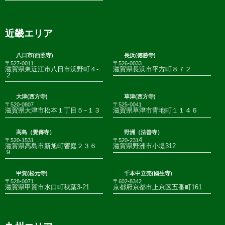
近畿エリア
八日市(西照寺)
長浜(徳勝寺)
〒527-0011
〒526-0033
滋賀県東近江市八日市浜野町４-
滋賀県長浜市平方町８７２
２
大津(西方寺)
草津(西方寺)
〒520-0807
〒525-0041
滋賀県大津市松本１丁目５−１３
滋賀県草津市青地町１１４６
高島（覺傳寺）
野洲（法善寺）
4
〒520-1531
〒520-231
滋賀県高島市新旭町饗庭２３６
滋賀県野洲市小堤312
９
甲賀(松元寺)
千本中立売(國生寺)
〒528-0071
〒602-8342
滋賀県甲賀市水口町秋葉3-21
京都府京都市上京区五番町161