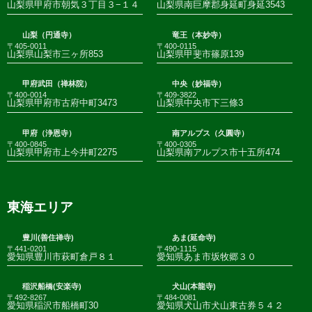
山梨県甲府市朝気３丁目３−１４
山梨県南巨摩郡身延町身延3543
山梨（円通寺）
竜王（本妙寺）
〒405-0011
〒400-0115
山梨県山梨市三ヶ所853
山梨県甲斐市篠原139
甲府武田（禅林院）
中央（妙福寺）
〒400-0014
〒409-3822
山梨県甲府市古府中町3473
山梨県中央市下三條3
甲府（浄恩寺）
南アルプス（久圓寺）
〒400-0845
〒400-0305
山梨県甲府市上今井町2275
山梨県南アルプス市十五所474
東海エリア
豊川(善住禅寺)
あま(延命寺)
〒441-0201
〒490-1115
愛知県豊川市萩町倉戸８１
愛知県あま市坂牧郷３０
稲沢船橋(安楽寺)
犬山(本龍寺)
〒492-8267
〒484-0081
愛知県稲沢市船橋町30
愛知県犬山市犬山東古券５４２