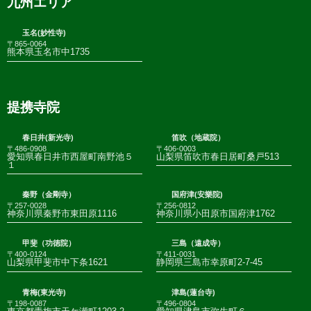
九州エリア
玉名(妙性寺)
〒865-0064
熊本県玉名市中1735
提携寺院
春日井(新光寺)
笛吹（地蔵院）
〒486-0908
〒406-0003
愛知県春日井市西屋町南野池５
山梨県笛吹市春日居町桑戸513
１
秦野（金剛寺）
国府津(安樂院)
〒257-0028
〒256-0812
神奈川県秦野市東田原1116
神奈川県小田原市国府津1762
甲斐（功徳院）
三島（遠成寺）
〒400-0124
〒411-0031
山梨県甲斐市中下条1621
静岡県三島市幸原町2-7-45
青梅(東光寺)
津島(蓮台寺)
〒198-0087
〒496-0804