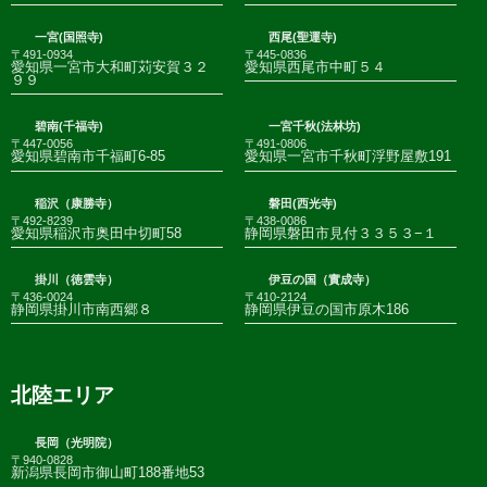
一宮(国照寺)
西尾(聖運寺)
〒491-0934
〒445-0836
愛知県一宮市大和町苅安賀３２
愛知県西尾市中町５４
９９
碧南(千福寺)
一宮千秋(法林坊)
〒447-0056
〒491-0806
愛知県碧南市千福町6-85
愛知県一宮市千秋町浮野屋敷191
稲沢（康勝寺）
磐田(西光寺)
〒492-8239
〒438-0086
愛知県稲沢市奥田中切町58
静岡県磐田市見付３３５３−１
掛川（徳雲寺）
伊豆の国（實成寺）
〒436-0024
〒410-2124
静岡県掛川市南西郷８
静岡県伊豆の国市原木186
北陸エリア
長岡（光明院）
〒940-0828
新潟県長岡市御山町188番地53