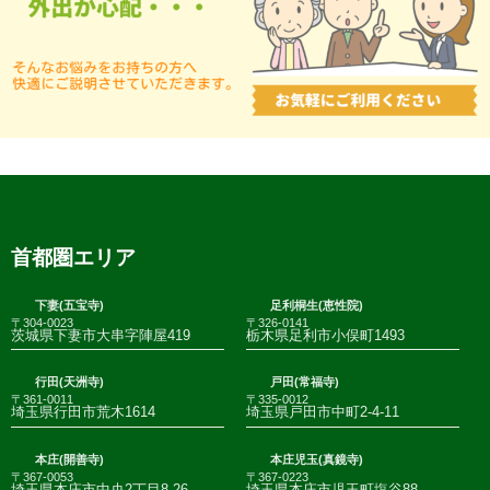
首都圏エリア
下妻(五宝寺)
足利桐生(恵性院)
〒304-0023
〒326-0141
茨城県下妻市大串字陣屋419
栃木県足利市小俣町1493
行田(天洲寺)
戸田(常福寺)
〒361-0011
〒335-0012
埼玉県行田市荒木1614
埼玉県戸田市中町2-4-11
本庄(開善寺)
本庄児玉(真鏡寺)
〒367-0053
〒367-0223
埼玉県本庄市中央2丁目8-26
埼玉県本庄市児玉町塩谷88