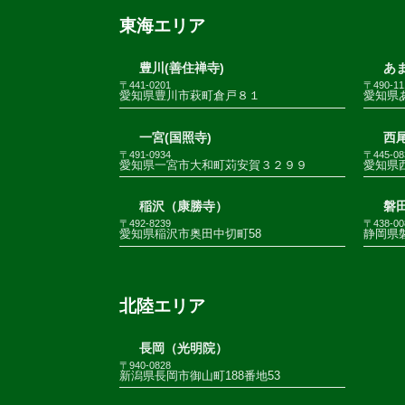
東海エリア
豊川(善住禅寺)
あま
〒441-0201
〒490-11
愛知県豊川市萩町倉戸８１
愛知県
一宮(国照寺)
西尾
〒491-0934
〒445-08
愛知県一宮市大和町苅安賀３２９９
愛知県
稲沢（康勝寺）
磐田
〒492-8239
〒438-00
愛知県稲沢市奥田中切町58
静岡県
北陸エリア
長岡（光明院）
〒940-0828
新潟県長岡市御山町188番地53