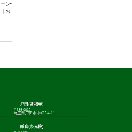
ペーン情
｜お...
戸田(常福寺)
〒335-0012
埼玉県戸田市中町2-4-11
鎌倉(泉光院)