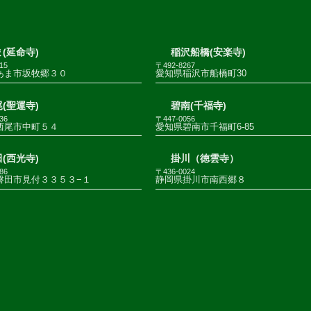
(延命寺)
稲沢船橋(安楽寺)
15
〒492-8267
あま市坂牧郷３０
愛知県稲沢市船橋町30
(聖運寺)
碧南(千福寺)
36
〒447-0056
西尾市中町５４
愛知県碧南市千福町6-85
(西光寺)
掛川（徳雲寺）
86
〒436-0024
磐田市見付３３５３−１
静岡県掛川市南西郷８