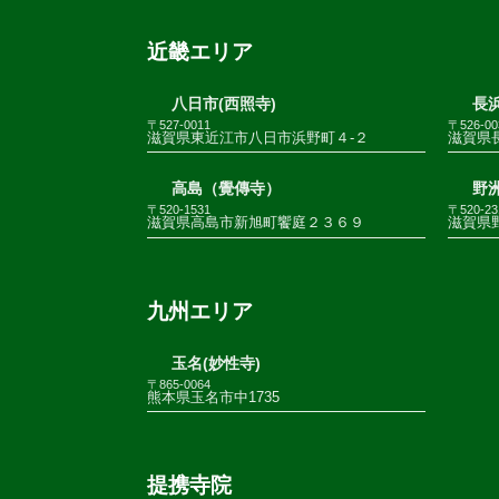
近畿エリア
八日市(西照寺)
長浜
〒527-0011
〒526-00
滋賀県東近江市八日市浜野町４-２
滋賀県
高島（覺傳寺）
野
〒520-1531
〒520-23
滋賀県高島市新旭町饗庭２３６９
滋賀県野
九州エリア
玉名(妙性寺)
〒865-0064
熊本県玉名市中1735
提携寺院