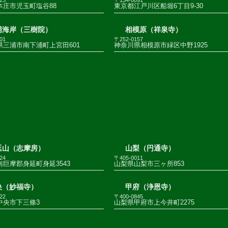
23
〒134-0091
本庄市児玉町塩谷88
東京都江戸川区船堀6丁目9-30
浦海岸（三樹院）
相模原（祥泉寺）
01
〒252-0157
県三浦市南下浦町上宮田601
神奈川県相模原市緑区中野1925
延山（志摩房）
山梨（円通寺）
24
〒405-0011
巨摩郡身延町身延3543
山梨県山梨市三ヶ所853
央（妙福寺）
甲府（浄恩寺）
22
〒400-0845
中央市下三條3
山梨県甲府市上今井町2275