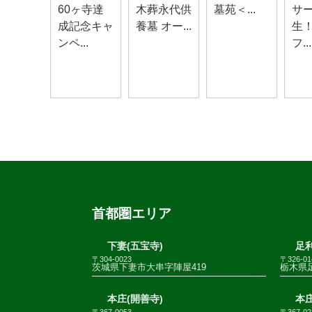
60ヶ寺達
木葬永代供
墓苑＜...
サ
成記念キャ
養墓 オー...
生
ンペ...
フ...
首都圏エリア
下妻(五宝寺)
足利
〒304-0023
〒326-01
茨城県下妻市大串字陣屋419
栃木県足
本庄(開善寺)
本庄