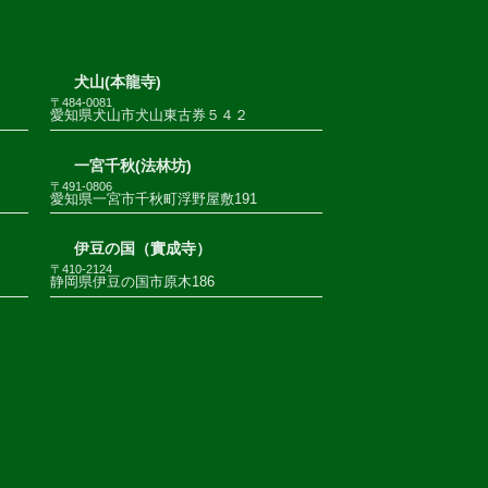
犬山(本龍寺)
〒484-0081
愛知県犬山市犬山東古券５４２
一宮千秋(法林坊)
〒491-0806
愛知県一宮市千秋町浮野屋敷191
伊豆の国（實成寺）
〒410-2124
静岡県伊豆の国市原木186