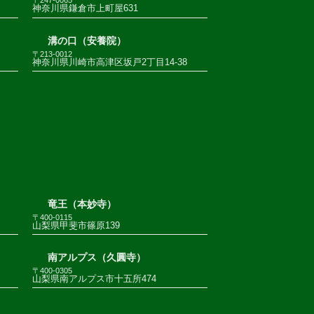
〒247-0065
神奈川県鎌倉市上町屋631
溝の口（安養院）
〒213-0012
神奈川県川崎市高津区坂戸2丁目14-38
竜王（本妙寺）
〒400-0115
山梨県甲斐市篠原139
南アルプス（久圓寺）
〒400-0305
山梨県南アルプス市十五所474