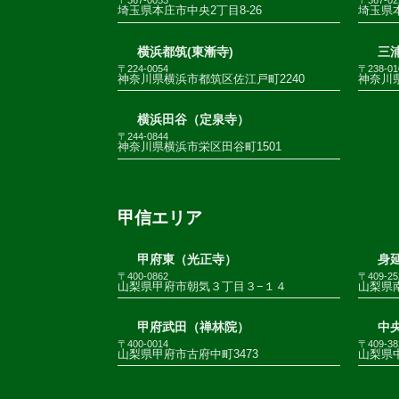
〒367-0053
〒367-02
埼玉県本庄市中央2丁目8-26
埼玉県
横浜都筑(東漸寺)
三
〒224-0054
〒238-01
神奈川県横浜市都筑区佐江戸町2240
神奈川
横浜田谷（定泉寺）
〒244-0844
神奈川県横浜市栄区田谷町1501
甲信エリア
甲府東（光正寺）
身
〒400-0862
〒409-25
山梨県甲府市朝気３丁目３−１４
山梨県南
甲府武田（禅林院）
中
〒400-0014
〒409-38
山梨県甲府市古府中町3473
山梨県