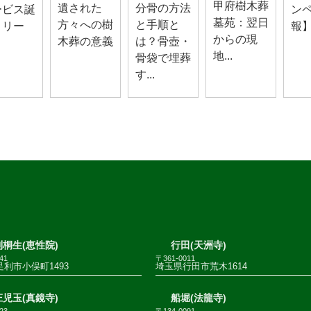
甲府樹木葬
遺された
分骨の方法
ービス誕
ン
墓苑：翌日
方々への樹
と手順と
！リー
報】
からの現
木葬の意義
は？骨壺・
地...
骨袋で埋葬
す...
桐生(恵性院)
行田(天洲寺)
41
〒361-0011
利市小俣町1493
埼玉県行田市荒木1614
児玉(真鏡寺)
船堀(法龍寺)