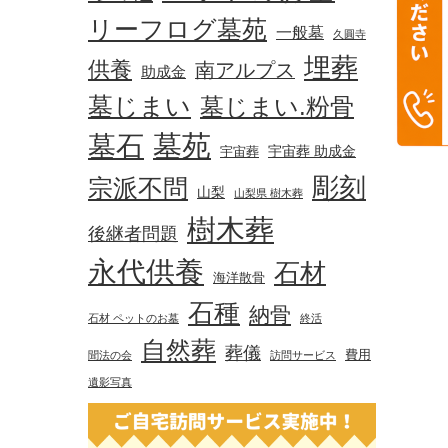
リーフログ墓苑
一般墓
久圓寺
埋葬
供養
南アルプス
助成金
墓じまい
墓じまい.粉骨
墓苑
墓石
宇宙葬 助成金
宇宙葬
彫刻
宗派不問
山梨
山梨県 樹木葬
樹木葬
後継者問題
永代供養
石材
海洋散骨
石種
納骨
石材 ペットのお墓
終活
自然葬
葬儀
費用
聞法の会
訪問サービス
遺影写真