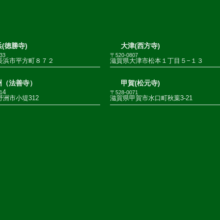
(徳勝寺)
大津(西方寺)
33
〒520-0807
長浜市平方町８７２
滋賀県大津市松本１丁目５−１３
洲（法善寺）
甲賀(松元寺)
4
1
〒528-0071
洲市小堤312
滋賀県甲賀市水口町秋葉3-21