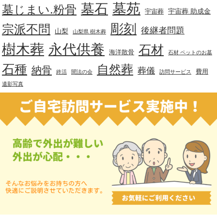
墓苑
墓石
墓じまい.粉骨
宇宙葬 助成金
宇宙葬
彫刻
宗派不問
後継者問題
山梨
山梨県 樹木葬
樹木葬
永代供養
石材
海洋散骨
石材 ペットのお墓
石種
自然葬
納骨
葬儀
費用
終活
聞法の会
訪問サービス
遺影写真