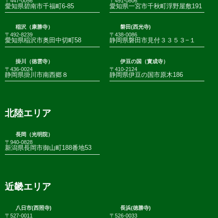
〒447-0056
〒491-0806
愛知県碧南市千福町6-85
愛知県一宮市千秋町浮野屋敷191
稲沢（康勝寺）
磐田(西光寺)
〒492-8239
〒438-0086
愛知県稲沢市奥田中切町58
静岡県磐田市見付３３５３−１
掛川（徳雲寺）
伊豆の国（實成寺）
〒436-0024
〒410-2124
静岡県掛川市南西郷８
静岡県伊豆の国市原木186
北陸エリア
長岡（光明院）
〒940-0828
新潟県長岡市御山町188番地53
近畿エリア
八日市(西照寺)
長浜(徳勝寺)
〒527-0011
〒526-0033