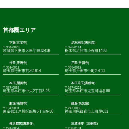
首都圏エリア
下妻(五宝寺)
足利桐生(恵性院)
〒304-0023
〒326-0141
茨城県下妻市大串字陣屋419
栃木県足利市小俣町1493
行田(天洲寺)
戸田(常福寺)
〒361-0011
〒335-0012
埼玉県行田市荒木1614
埼玉県戸田市中町2-4-11
本庄(開善寺)
本庄児玉(真鏡寺)
〒367-0053
〒367-0223
埼玉県本庄市中央2丁目8-26
埼玉県本庄市児玉町塩谷88
船堀(法龍寺)
鎌倉(泉光院)
〒134-0091
〒247-0065
東京都江戸川区船堀6丁目9-30
神奈川県鎌倉市上町屋631
横浜都筑(東漸寺)
三浦海岸（三樹院）
〒224-0054
〒238-0101