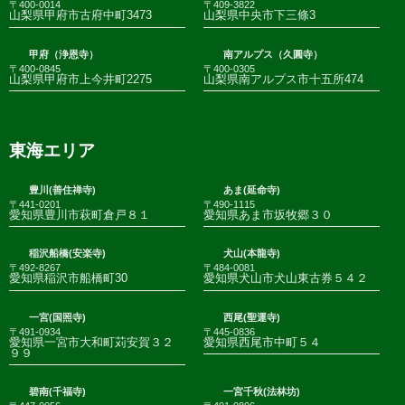
〒400-0014
〒409-3822
山梨県甲府市古府中町3473
山梨県中央市下三條3
甲府（浄恩寺）
南アルプス（久圓寺）
〒400-0845
〒400-0305
山梨県甲府市上今井町2275
山梨県南アルプス市十五所474
東海エリア
豊川(善住禅寺)
あま(延命寺)
〒441-0201
〒490-1115
愛知県豊川市萩町倉戸８１
愛知県あま市坂牧郷３０
稲沢船橋(安楽寺)
犬山(本龍寺)
〒492-8267
〒484-0081
愛知県稲沢市船橋町30
愛知県犬山市犬山東古券５４２
一宮(国照寺)
西尾(聖運寺)
〒491-0934
〒445-0836
愛知県一宮市大和町苅安賀３２
愛知県西尾市中町５４
９９
碧南(千福寺)
一宮千秋(法林坊)