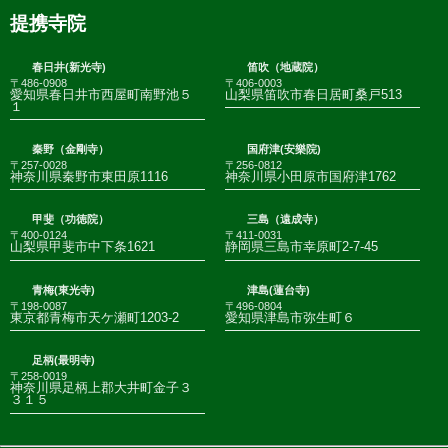
提携寺院
春日井(新光寺)
笛吹（地蔵院）
〒486-0908
〒406-0003
愛知県春日井市西屋町南野池５
山梨県笛吹市春日居町桑戸513
１
秦野（金剛寺）
国府津(安樂院)
〒257-0028
〒256-0812
神奈川県秦野市東田原1116
神奈川県小田原市国府津1762
甲斐（功徳院）
三島（遠成寺）
〒400-0124
〒411-0031
山梨県甲斐市中下条1621
静岡県三島市幸原町2-7-45
青梅(東光寺)
津島(蓮台寺)
〒198-0087
〒496-0804
東京都青梅市天ケ瀬町1203-2
愛知県津島市弥生町６
足柄(最明寺)
〒258-0019
神奈川県足柄上郡大井町金子３
３１５