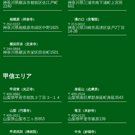
神奈川県横浜市都筑区佐江戸町
神奈川県三浦市南下浦町上宮田
2240
601
相模原（祥泉寺）
溝の口（安養院）
〒252-0157
〒213-0012
神奈川県相模原市緑区中野1925
神奈川県川崎市高津区坂戸2丁目
14-38
横浜田谷（定泉寺）
〒244-0844
神奈川県横浜市栄区田谷町1501
甲信エリア
甲府東（光正寺）
身延山（志摩房）
〒400-0862
〒409-2524
山梨県甲府市朝気３丁目３−１４
山梨県南巨摩郡身延町身延3543
山梨（円通寺）
竜王（本妙寺）
〒405-0011
〒400-0115
山梨県山梨市三ヶ所853
山梨県甲斐市篠原139
甲府武田（禅林院）
中央（妙福寺）