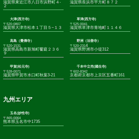
滋賀県東近江市八日市浜野町４-
滋賀県長浜市平方町８７２
２
大津(西方寺)
草津(西方寺)
〒520-0807
〒525-0041
滋賀県大津市松本１丁目５−１３
滋賀県草津市青地町１１４６
高島（覺傳寺）
野洲（法善寺）
4
〒520-1531
〒520-231
滋賀県高島市新旭町饗庭２３６
滋賀県野洲市小堤312
９
甲賀(松元寺)
千本中立売(國生寺)
〒528-0071
〒602-8342
滋賀県甲賀市水口町秋葉3-21
京都府京都市上京区五番町161
九州エリア
玉名(妙性寺)
〒865-0064
熊本県玉名市中1735