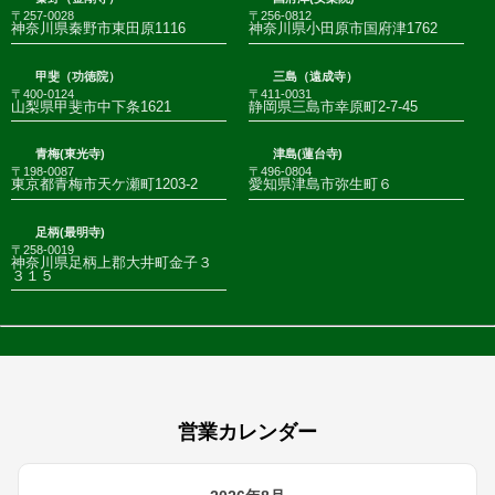
〒257-0028
〒256-0812
神奈川県秦野市東田原1116
神奈川県小田原市国府津1762
甲斐（功徳院）
三島（遠成寺）
〒400-0124
〒411-0031
山梨県甲斐市中下条1621
静岡県三島市幸原町2-7-45
青梅(東光寺)
津島(蓮台寺)
〒198-0087
〒496-0804
東京都青梅市天ケ瀬町1203-2
愛知県津島市弥生町６
足柄(最明寺)
〒258-0019
神奈川県足柄上郡大井町金子３
３１５
営業カレンダー