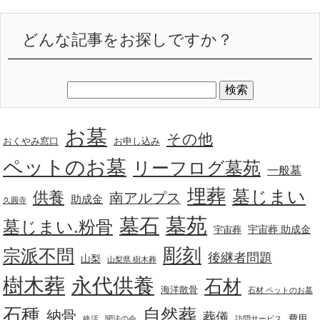
どんな記事をお探しですか？
お墓
その他
おくやみ窓口
お申し込み
ペットのお墓
リーフログ墓苑
一般墓
埋葬
墓じまい
供養
南アルプス
助成金
久圓寺
墓苑
墓石
墓じまい.粉骨
宇宙葬 助成金
宇宙葬
彫刻
宗派不問
後継者問題
山梨
山梨県 樹木葬
樹木葬
永代供養
石材
海洋散骨
石材 ペットのお墓
石種
自然葬
納骨
葬儀
費用
終活
聞法の会
訪問サービス