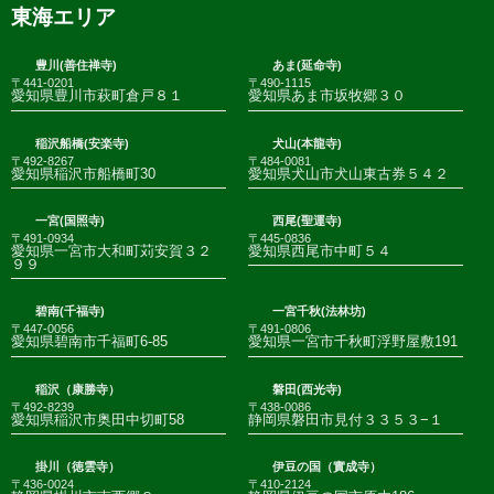
東海エリア
豊川(善住禅寺)
あま(延命寺)
〒441-0201
〒490-1115
愛知県豊川市萩町倉戸８１
愛知県あま市坂牧郷３０
稲沢船橋(安楽寺)
犬山(本龍寺)
〒492-8267
〒484-0081
愛知県稲沢市船橋町30
愛知県犬山市犬山東古券５４２
一宮(国照寺)
西尾(聖運寺)
〒491-0934
〒445-0836
愛知県一宮市大和町苅安賀３２
愛知県西尾市中町５４
９９
碧南(千福寺)
一宮千秋(法林坊)
〒447-0056
〒491-0806
愛知県碧南市千福町6-85
愛知県一宮市千秋町浮野屋敷191
稲沢（康勝寺）
磐田(西光寺)
〒492-8239
〒438-0086
愛知県稲沢市奥田中切町58
静岡県磐田市見付３３５３−１
掛川（徳雲寺）
伊豆の国（實成寺）
〒436-0024
〒410-2124