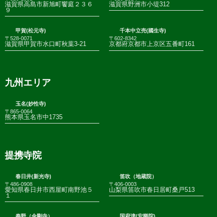
滋賀県高島市新旭町饗庭２３６
滋賀県野洲市小堤312
９
甲賀(松元寺)
千本中立売(國生寺)
〒528-0071
〒602-8342
滋賀県甲賀市水口町秋葉3-21
京都府京都市上京区五番町161
九州エリア
玉名(妙性寺)
〒865-0064
熊本県玉名市中1735
提携寺院
春日井(新光寺)
笛吹（地蔵院）
〒486-0908
〒406-0003
愛知県春日井市西屋町南野池５
山梨県笛吹市春日居町桑戸513
１
秦野（金剛寺）
国府津(安樂院)