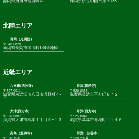
静岡県掛川市南西郷８
静岡県伊豆の国市原木186
北陸エリア
長岡（光明院）
〒940-0828
新潟県長岡市御山町188番地53
近畿エリア
八日市(西照寺)
長浜(徳勝寺)
〒527-0011
〒526-0033
滋賀県東近江市八日市浜野町４-
滋賀県長浜市平方町８７２
２
大津(西方寺)
草津(西方寺)
〒520-0807
〒525-0041
滋賀県大津市松本１丁目５−１３
滋賀県草津市青地町１１４６
高島（覺傳寺）
野洲（法善寺）
4
〒520-1531
〒520-231