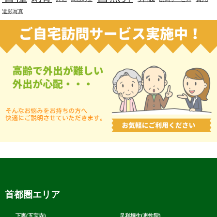
遺影写真
首都圏エリア
下妻(五宝寺)
足利桐生(恵性院)