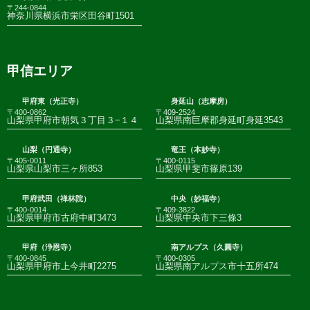
〒244-0844
神奈川県横浜市栄区田谷町1501
甲信エリア
甲府東（光正寺）
身延山（志摩房）
〒400-0862
〒409-2524
山梨県甲府市朝気３丁目３−１４
山梨県南巨摩郡身延町身延3543
山梨（円通寺）
竜王（本妙寺）
〒405-0011
〒400-0115
山梨県山梨市三ヶ所853
山梨県甲斐市篠原139
甲府武田（禅林院）
中央（妙福寺）
〒400-0014
〒409-3822
山梨県甲府市古府中町3473
山梨県中央市下三條3
甲府（浄恩寺）
南アルプス（久圓寺）
〒400-0845
〒400-0305
山梨県甲府市上今井町2275
山梨県南アルプス市十五所474