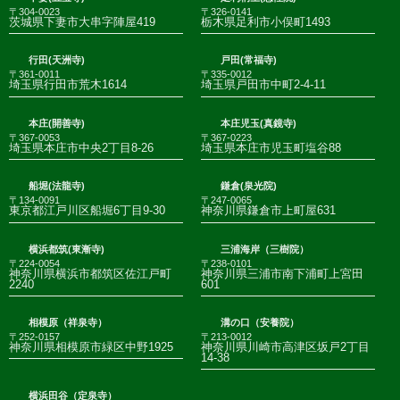
〒304-0023
〒326-0141
茨城県下妻市大串字陣屋419
栃木県足利市小俣町1493
行田(天洲寺)
戸田(常福寺)
〒361-0011
〒335-0012
埼玉県行田市荒木1614
埼玉県戸田市中町2-4-11
本庄(開善寺)
本庄児玉(真鏡寺)
〒367-0053
〒367-0223
埼玉県本庄市中央2丁目8-26
埼玉県本庄市児玉町塩谷88
船堀(法龍寺)
鎌倉(泉光院)
〒134-0091
〒247-0065
東京都江戸川区船堀6丁目9-30
神奈川県鎌倉市上町屋631
横浜都筑(東漸寺)
三浦海岸（三樹院）
〒224-0054
〒238-0101
神奈川県横浜市都筑区佐江戸町
神奈川県三浦市南下浦町上宮田
2240
601
相模原（祥泉寺）
溝の口（安養院）
〒252-0157
〒213-0012
神奈川県相模原市緑区中野1925
神奈川県川崎市高津区坂戸2丁目
14-38
横浜田谷（定泉寺）