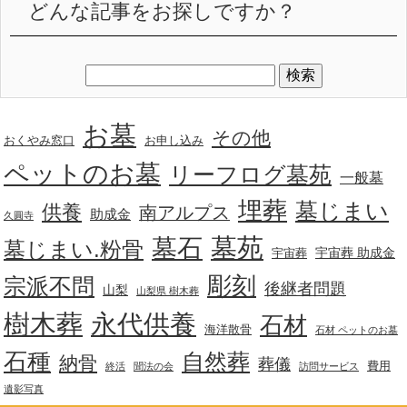
どんな記事をお探しですか？
お墓
その他
おくやみ窓口
お申し込み
ペットのお墓
リーフログ墓苑
一般墓
埋葬
墓じまい
供養
南アルプス
助成金
久圓寺
墓苑
墓石
墓じまい.粉骨
宇宙葬 助成金
宇宙葬
彫刻
宗派不問
後継者問題
山梨
山梨県 樹木葬
樹木葬
永代供養
石材
海洋散骨
石材 ペットのお墓
石種
自然葬
納骨
葬儀
費用
終活
聞法の会
訪問サービス
遺影写真