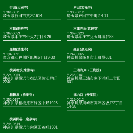
行田(天洲寺)
戸田(常福寺)
〒361-0011
〒335-0012
埼玉県行田市荒木1614
埼玉県戸田市中町2-4-11
本庄(開善寺)
本庄児玉(真鏡寺)
〒367-0053
〒367-0223
埼玉県本庄市中央2丁目8-26
埼玉県本庄市児玉町塩谷88
船堀(法龍寺)
鎌倉(泉光院)
〒134-0091
〒247-0065
東京都江戸川区船堀6丁目9-30
神奈川県鎌倉市上町屋631
横浜都筑(東漸寺)
三浦海岸（三樹院）
〒224-0054
〒238-0101
神奈川県横浜市都筑区佐江戸町
神奈川県三浦市南下浦町上宮田
2240
601
相模原（祥泉寺）
溝の口（安養院）
〒252-0157
〒213-0012
神奈川県相模原市緑区中野1925
神奈川県川崎市高津区坂戸2丁目
14-38
横浜田谷（定泉寺）
〒244-0844
神奈川県横浜市栄区田谷町1501