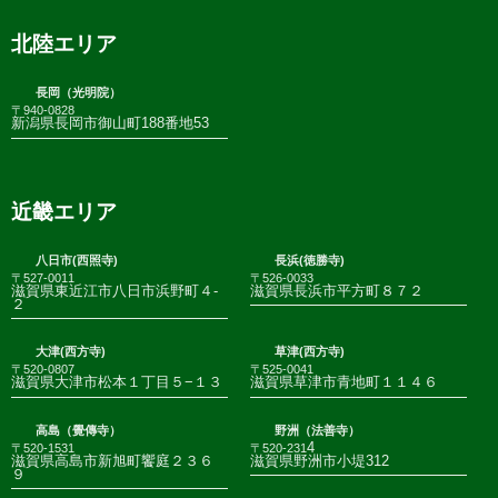
北陸エリア
長岡（光明院）
〒940-0828
新潟県長岡市御山町188番地53
近畿エリア
八日市(西照寺)
長浜(徳勝寺)
〒527-0011
〒526-0033
滋賀県東近江市八日市浜野町４-
滋賀県長浜市平方町８７２
２
大津(西方寺)
草津(西方寺)
〒520-0807
〒525-0041
滋賀県大津市松本１丁目５−１３
滋賀県草津市青地町１１４６
高島（覺傳寺）
野洲（法善寺）
4
〒520-1531
〒520-231
滋賀県高島市新旭町饗庭２３６
滋賀県野洲市小堤312
９