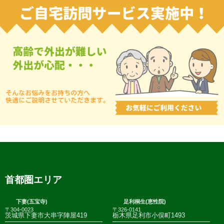
首都圏エリア
下妻(五宝寺)
足利桐生(恵性院)
〒304-0023
〒326-0141
茨城県下妻市大串字陣屋419
栃木県足利市小俣町1493