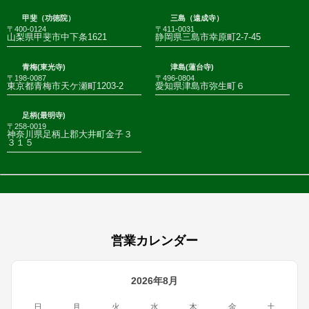
甲斐（功徳院）
三島（遠成寺）
〒400-0124
〒411-0031
山梨県甲斐市中下条1621
静岡県三島市幸原町2-7-45
青梅(東光寺)
津島(蓮台寺)
〒198-0087
〒496-0804
東京都青梅市天ケ瀬町1203-2
愛知県津島市弥生町６
足柄(最明寺)
〒258-0019
神奈川県足柄上郡大井町金子３
３１５
営業カレンダー
2026年8月
日
月
火
水
木
金
土