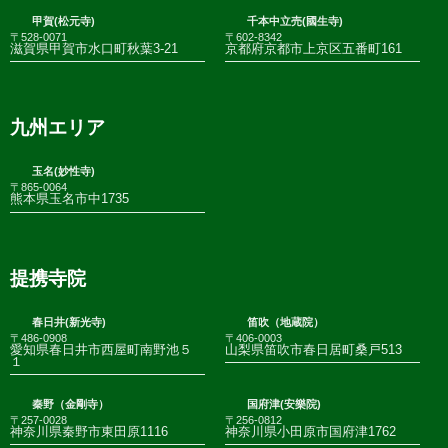
甲賀(松元寺)
千本中立売(國生寺)
〒528-0071
〒602-8342
滋賀県甲賀市水口町秋葉3-21
京都府京都市上京区五番町161
九州エリア
玉名(妙性寺)
〒865-0064
熊本県玉名市中1735
提携寺院
春日井(新光寺)
笛吹（地蔵院）
〒486-0908
〒406-0003
愛知県春日井市西屋町南野池５
山梨県笛吹市春日居町桑戸513
１
秦野（金剛寺）
国府津(安樂院)
〒257-0028
〒256-0812
神奈川県秦野市東田原1116
神奈川県小田原市国府津1762