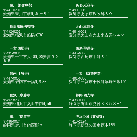
豊川(善住禅寺)
あま(延命寺)
〒441-0201
〒490-1115
愛知県豊川市萩町倉戸８１
愛知県あま市坂牧郷３０
稲沢船橋(安楽寺)
犬山(本龍寺)
〒492-8267
〒484-0081
愛知県稲沢市船橋町30
愛知県犬山市犬山東古券５４２
一宮(国照寺)
西尾(聖運寺)
〒491-0934
〒445-0836
愛知県一宮市大和町苅安賀３２
愛知県西尾市中町５４
９９
碧南(千福寺)
一宮千秋(法林坊)
〒447-0056
〒491-0806
愛知県碧南市千福町6-85
愛知県一宮市千秋町浮野屋敷191
稲沢（康勝寺）
磐田(西光寺)
〒492-8239
〒438-0086
愛知県稲沢市奥田中切町58
静岡県磐田市見付３３５３−１
掛川（徳雲寺）
伊豆の国（實成寺）
〒436-0024
〒410-2124
静岡県掛川市南西郷８
静岡県伊豆の国市原木186