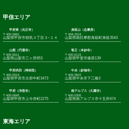
甲信エリア
甲府東（光正寺）
身延山（志摩房）
〒400-0862
〒409-2524
山梨県甲府市朝気３丁目３−１４
山梨県南巨摩郡身延町身延3543
山梨（円通寺）
竜王（本妙寺）
〒405-0011
〒400-0115
山梨県山梨市三ヶ所853
山梨県甲斐市篠原139
甲府武田（禅林院）
中央（妙福寺）
〒400-0014
〒409-3822
山梨県甲府市古府中町3473
山梨県中央市下三條3
甲府（浄恩寺）
南アルプス（久圓寺）
〒400-0845
〒400-0305
山梨県甲府市上今井町2275
山梨県南アルプス市十五所474
東海エリア