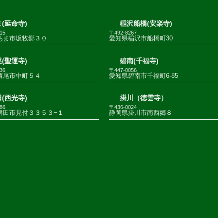
(延命寺)
稲沢船橋(安楽寺)
15
〒492-8267
あま市坂牧郷３０
愛知県稲沢市船橋町30
(聖運寺)
碧南(千福寺)
36
〒447-0056
西尾市中町５４
愛知県碧南市千福町6-85
(西光寺)
掛川（徳雲寺）
86
〒436-0024
磐田市見付３３５３−１
静岡県掛川市南西郷８