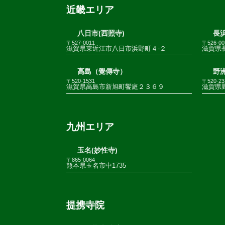
近畿エリア
八日市(西照寺)
長浜
〒527-0011
〒526-00
滋賀県東近江市八日市浜野町４-２
滋賀県
高島（覺傳寺）
野
〒520-1531
〒520-23
滋賀県高島市新旭町饗庭２３６９
滋賀県野
九州エリア
玉名(妙性寺)
〒865-0064
熊本県玉名市中1735
提携寺院