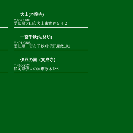
犬山(本龍寺)
〒484-0081
愛知県犬山市犬山東古券５４２
一宮千秋(法林坊)
〒491-0806
愛知県一宮市千秋町浮野屋敷191
伊豆の国（實成寺）
〒410-2124
静岡県伊豆の国市原木186