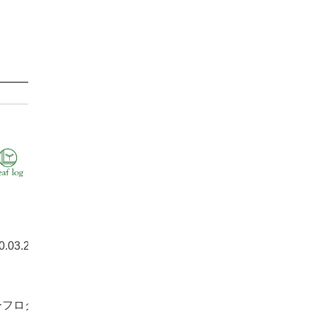
0.03.25
ルプス
らせ
ーフログ