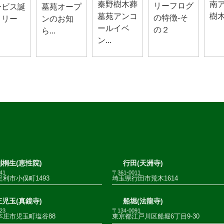
秦野樹木葬
南
リーフログ
ービス誕
墓苑オープ
墓苑アンコ
樹
の特徴-そ
！リー
ンのお知
ールイベ
の２
ら...
ン...
桐生(恵性院)
行田(天洲寺)
41
〒361-0011
利市小俣町1493
埼玉県行田市荒木1614
児玉(真鏡寺)
船堀(法龍寺)
23
〒134-0091
本庄市児玉町塩谷88
東京都江戸川区船堀6丁目9-30