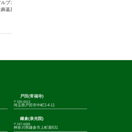
アルプス
木葬墓苑
戸田(常福寺)
〒335-0012
埼玉県戸田市中町2-4-11
鎌倉(泉光院)
〒247-0065
神奈川県鎌倉市上町屋631