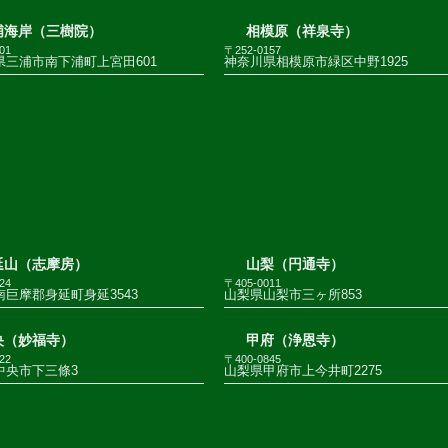
浦海岸（三樹院）
相模原（祥泉寺）
01
〒252-0157
県三浦市南下浦町上宮田601
神奈川県相模原市緑区中野1925
延山（志摩房）
山梨（円通寺）
24
〒405-0011
巨摩郡身延町身延3543
山梨県山梨市三ヶ所853
央（妙福寺）
甲府（浄恩寺）
22
〒400-0845
中央市下三條3
山梨県甲府市上今井町2275