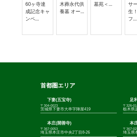
60ヶ寺達
木葬永代供
墓苑＜...
サ
成記念キャ
養墓 オー...
生
ンペ...
フ...
首都圏エリア
下妻(五宝寺)
足利
〒304-0023
〒326-01
茨城県下妻市大串字陣屋419
栃木県足
本庄(開善寺)
本庄
〒367-0053
〒367-02
埼玉県本庄市中央2丁目8-26
埼玉県