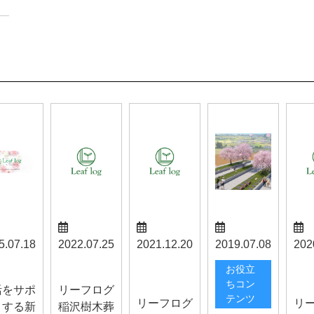
5.07.18
2022.07.25
2021.12.20
2019.07.08
202
秦野お知ら
南ア
らせ
お知らせ
お役立
せ
お知
ちコン
活をサポ
リーフログ
テンツ
リーフログ
リ
トする新
稲沢樹木葬