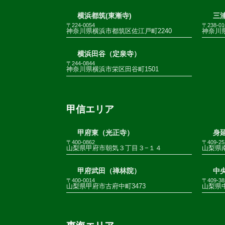
横浜都筑(東漸寺)
三
〒224-0054
〒238-01
神奈川県横浜市都筑区佐江戸町2240
神奈川
横浜田谷（定泉寺）
〒244-0844
神奈川県横浜市栄区田谷町1501
甲信エリア
甲府東（光正寺）
身
〒400-0862
〒409-25
山梨県甲府市朝気３丁目３−１４
山梨県南
甲府武田（禅林院）
中
〒400-0014
〒409-38
山梨県甲府市古府中町3473
山梨県