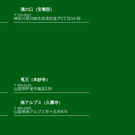
溝の口（安養院）
〒213-0012
神奈川県川崎市高津区坂戸2丁目14-38
竜王（本妙寺）
〒400-0115
山梨県甲斐市篠原139
南アルプス（久圓寺）
〒400-0305
山梨県南アルプス市十五所474