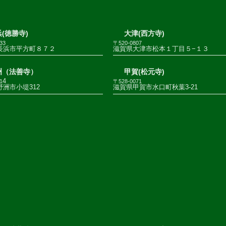
(徳勝寺)
大津(西方寺)
33
〒520-0807
長浜市平方町８７２
滋賀県大津市松本１丁目５−１３
洲（法善寺）
甲賀(松元寺)
4
1
〒528-0071
洲市小堤312
滋賀県甲賀市水口町秋葉3-21