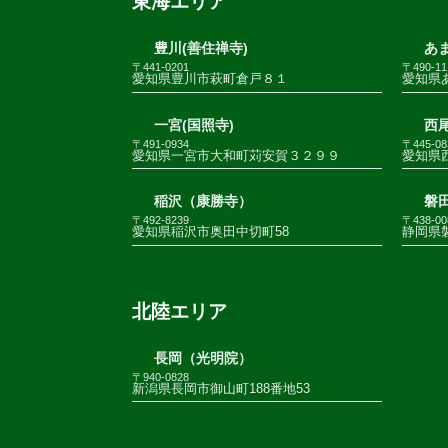
東海エリア
豊川(善住禅寺)
あま
〒441-0201
〒490-11
愛知県豊川市萩町倉戸８１
愛知県
一宮(国照寺)
西尾
〒491-0934
〒445-08
愛知県一宮市大和町苅安賀３２９９
愛知県
稲沢（康勝寺）
磐田
〒492-8239
〒438-00
愛知県稲沢市奥田中切町58
静岡県
北陸エリア
長岡（光明院）
〒940-0828
新潟県長岡市御山町188番地53