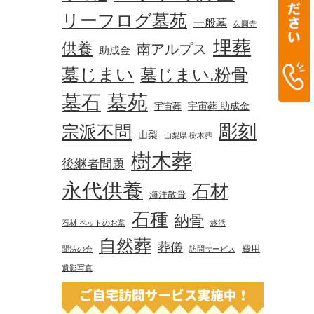
リーフログ墓苑
一般墓
久圓寺
埋葬
供養
南アルプス
助成金
墓じまい
墓じまい.粉骨
墓苑
墓石
宇宙葬 助成金
宇宙葬
彫刻
宗派不問
山梨
山梨県 樹木葬
樹木葬
後継者問題
永代供養
石材
海洋散骨
石種
納骨
石材 ペットのお墓
終活
自然葬
葬儀
費用
聞法の会
訪問サービス
遺影写真