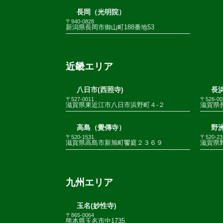
長岡（光明院）
〒940-0828
新潟県長岡市御山町188番地53
近畿エリア
八日市(西照寺)
長浜
〒527-0011
〒526-00
滋賀県東近江市八日市浜野町４-２
滋賀県
高島（覺傳寺）
野
〒520-1531
〒520-23
滋賀県高島市新旭町饗庭２３６９
滋賀県野
九州エリア
玉名(妙性寺)
〒865-0064
熊本県玉名市中1735