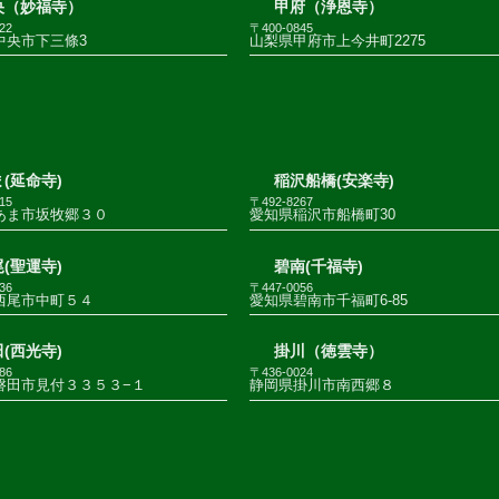
央（妙福寺）
甲府（浄恩寺）
22
〒400-0845
中央市下三條3
山梨県甲府市上今井町2275
(延命寺)
稲沢船橋(安楽寺)
15
〒492-8267
あま市坂牧郷３０
愛知県稲沢市船橋町30
(聖運寺)
碧南(千福寺)
36
〒447-0056
西尾市中町５４
愛知県碧南市千福町6-85
(西光寺)
掛川（徳雲寺）
86
〒436-0024
磐田市見付３３５３−１
静岡県掛川市南西郷８