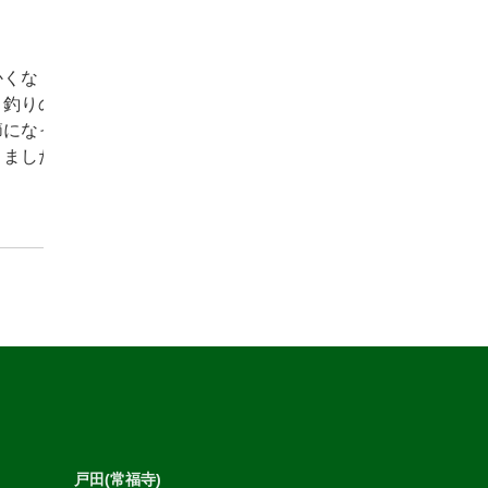
ッフブ
かくな
、釣りの
節になっ
きました
戸田(常福寺)