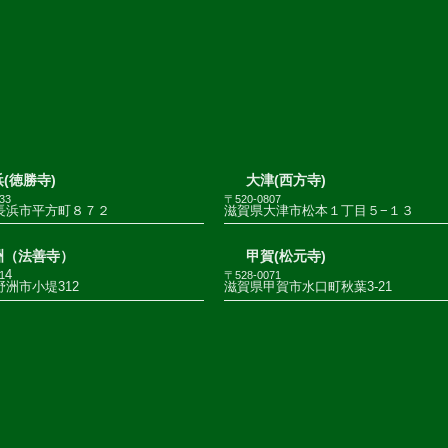
(徳勝寺)
大津(西方寺)
33
〒520-0807
長浜市平方町８７２
滋賀県大津市松本１丁目５−１３
洲（法善寺）
甲賀(松元寺)
4
1
〒528-0071
洲市小堤312
滋賀県甲賀市水口町秋葉3-21