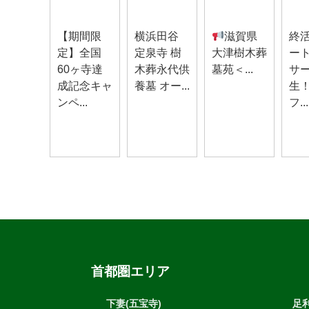
お知らせ
お知らせ
お知らせ
お知
【期間限
横浜田谷
滋賀県
終
定】全国
定泉寺 樹
大津樹木葬
ー
60ヶ寺達
木葬永代供
墓苑＜...
サ
成記念キャ
養墓 オー...
生
ンペ...
フ...
首都圏エリア
下妻(五宝寺)
足利