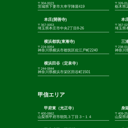
〒304-0023
〒326-01
茨城県下妻市大串字陣屋419
栃木県足
本庄(開善寺)
本庄
〒367-0053
〒367-02
埼玉県本庄市中央2丁目8-26
埼玉県
横浜都筑(東漸寺)
三
〒224-0054
〒238-01
神奈川県横浜市都筑区佐江戸町2240
神奈川
横浜田谷（定泉寺）
〒244-0844
神奈川県横浜市栄区田谷町1501
甲信エリア
甲府東（光正寺）
身
〒400-0862
〒409-25
山梨県甲府市朝気３丁目３−１４
山梨県南