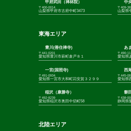
甲府武田（禅林院）
中
〒400-0014
〒409-38
山梨県甲府市古府中町3473
山梨県
東海エリア
豊川(善住禅寺)
あま
〒441-0201
〒490-11
愛知県豊川市萩町倉戸８１
愛知県
一宮(国照寺)
西尾
〒491-0934
〒445-08
愛知県一宮市大和町苅安賀３２９９
愛知県
稲沢（康勝寺）
磐田
〒492-8239
〒438-00
愛知県稲沢市奥田中切町58
静岡県
北陸エリア