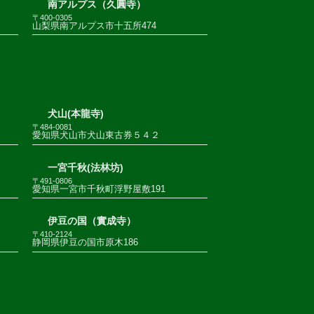
南アルプス（久圓寺）
〒400-0305
山梨県南アルプス市十五所474
犬山(本龍寺)
〒484-0081
愛知県犬山市犬山東古券５４２
一宮千秋(法林坊)
〒491-0806
愛知県一宮市千秋町浮野屋敷191
伊豆の国（實成寺）
〒410-2124
静岡県伊豆の国市原木186