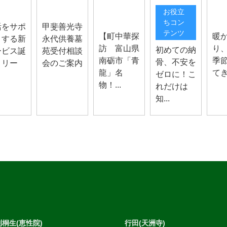
スタッフブ
スタ
らせ
お知らせ
お役立
ログ
ログ
ちコン
活をサポ
甲斐善光寺
テンツ
【町中華探
暖
トする新
永代供養墓
訪 富山県
り
初めての納
ービス誕
苑受付相談
南砺市「青
季
骨、不安を
！リー
会のご案内
龍」名
て
ゼロに！こ
物！...
れだけは
知...
桐生(恵性院)
行田(天洲寺)