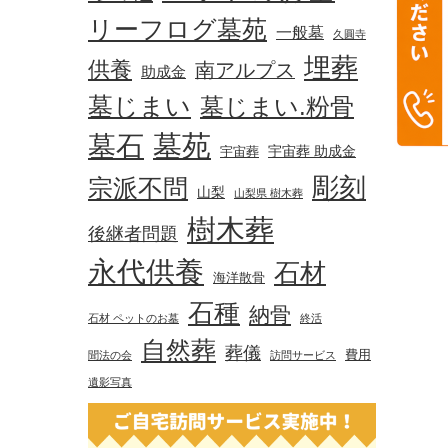
リーフログ墓苑
一般墓
久圓寺
埋葬
供養
南アルプス
助成金
墓じまい
墓じまい.粉骨
墓苑
墓石
宇宙葬 助成金
宇宙葬
彫刻
宗派不問
山梨
山梨県 樹木葬
樹木葬
後継者問題
永代供養
石材
海洋散骨
石種
納骨
石材 ペットのお墓
終活
自然葬
葬儀
費用
聞法の会
訪問サービス
遺影写真