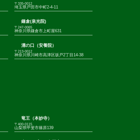
〒335-0012
埼玉県戸田市中町2-4-11
鎌倉(泉光院)
〒247-0065
神奈川県鎌倉市上町屋631
溝の口（安養院）
〒213-0012
神奈川県川崎市高津区坂戸2丁目14-38
竜王（本妙寺）
〒400-0115
山梨県甲斐市篠原139