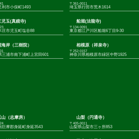
41
〒361-0011
利市小俣町1493
埼玉県行田市荒木1614
児玉(真鏡寺)
船堀(法龍寺)
23
〒134-0091
本庄市児玉町塩谷88
東京都江戸川区船堀6丁目9-30
浦海岸（三樹院）
相模原（祥泉寺）
01
〒252-0157
県三浦市南下浦町上宮田601
神奈川県相模原市緑区中野1925
延山（志摩房）
山梨（円通寺）
24
〒405-0011
巨摩郡身延町身延3543
山梨県山梨市三ヶ所853